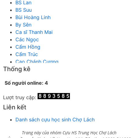
BS Lan
BS Suu
Bùi Hoàng Linh
By Sên
Ca sĩ Thanh Mai
Các Ngọc
Cẩm Hồng
Cẩm Trúc
Cao Chánh Cương
Thống kê
Cao Nhật Quyên
chánh thu
Số người online: 4
Chích Chị
Chiêu Hiền
Lượt truy cập:
Chu Trầm Nguyên Minh
Cò Bằng
Liên kết
Cỏ may
Danh sách cựu học sinh Chợ Lách
Công Bình
Công Hòa
Trang này của nhóm Cựu HS Trung Học Chợ Lách
Công Minh