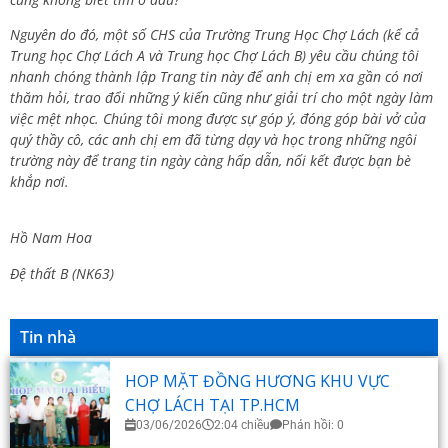
Nguyên do đó, một số CHS của Trường Trung Học Chợ Lách (kể cả
Trung học Chợ Lách A và Trung học Chợ Lách B) yêu cầu chúng tôi
nhanh chóng thành lập Trang tin này để anh chị em xa gần có nơi
thăm hỏi, trao đổi những ý kiến cũng như giải trí cho một ngày làm
việc mệt nhọc. Chúng tôi mong được sự góp ý, đóng góp bài vở của
quý thầy cô, các anh chị em đã từng dạy và học trong những ngôi
trường này để trang tin ngày càng hấp dẫn, nối kết được bạn bè
khắp nơi.
Hồ Nam Hoa
Đệ thất B (NK63)
Tin nhà
HOP MẶT ĐỒNG HƯƠNG KHU VỰC
CHỢ LÁCH TẠI TP.HCM
03/06/2026
2:04 chiều
Phản hồi: 0