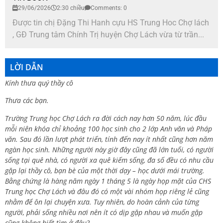
29/06/2026
2:30 chiều
Comments: 0
Được tin chị Đặng Thi Hanh cựu HS Trung Hoc Chợ lách
, GĐ Trung tâm Chính Trị huyện Chợ Lách vừa từ trần...
LỜI DẪN
Kính thưa quý thầy cô
Thưa các bạn.
Trường Trung học Chợ Lách ra đời cách nay hơn 50 năm, lúc đầu
mỗi niên khóa chỉ khoảng 100 học sinh cho 2 lớp Anh văn và Pháp
văn. Sau đó lần lượt phát triển, tính đến nay ít nhất cũng hơn năm
ngàn học sinh. Những người này giờ đây cũng đã lớn tuổi, có người
sống tại quê nhà, có người xa quê kiếm sống, đa số đều có nhu cầu
gặp lại thầy cô, bạn bè của một thời dạy – học dưới mái trường.
Bằng chứng là hàng năm ngày 1 tháng 5 là ngày họp mặt của CHS
Trung học Chợ Lách và đâu đó có một vài nhóm họp riêng lẻ cũng
nhằm để ôn lại chuyện xưa. Tuy nhiên, do hoàn cảnh của từng
người, phải sống nhiều nơi nên ít có dịp gặp nhau và muốn gặp
cũng không biết tìm ở đâu?