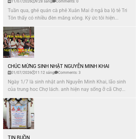
11/07/2026
9:28 sáng
Comments: 0
Tuần qua, ghé quán cà phê Xuân Mai ở ngả ba lộ tẻ Tri
Tôn thấy có nhiều đèn măng xông. Ký ức tôi hiện...
CHÚC MỪNG SINH NHẬT NGUYỄN MINH KHAI
01/07/2026
11:12 sáng
Comments: 3
Ngày 1/7 là sinh nhật anh Nguyễn Minh Khai, lão sinh
của trung hoc Chợ lách. anh hiện nay sống ỡ cã Chợ...
TIN BUỒN