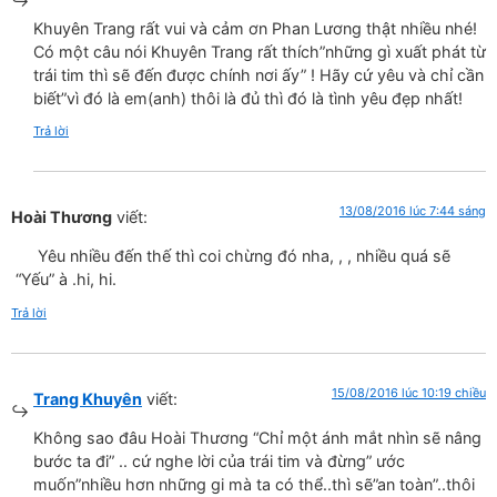
Khuyên Trang rất vui và cảm ơn Phan Lương thật nhiều nhé!
Có một câu nói Khuyên Trang rất thích”những gì xuất phát từ
trái tim thì sẽ đến được chính nơi ấy” ! Hãy cứ yêu và chỉ cần
biết”vì đó là em(anh) thôi là đủ thì đó là tình yêu đẹp nhất!
Trả lời
13/08/2016 lúc 7:44 sáng
Hoài Thương
viết:
Yêu nhiều đến thế thì coi chừng đó nha, , , nhiều quá sẽ
“Yếu” à .hi, hi.
Trả lời
15/08/2016 lúc 10:19 chiều
Trang Khuyên
viết:
Không sao đâu Hoài Thương “Chỉ một ánh mắt nhìn sẽ nâng
bước ta đi” .. cứ nghe lời của trái tim và đừng” ước
muốn”nhiều hơn những gi mà ta có thể..thì sẽ”an toàn”..thôi