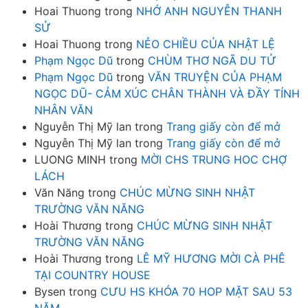
Hoai Thuong
trong
NHỚ ANH NGUYỄN THANH
SỬ
Hoai Thuong
trong
NẺO CHIỀU CỦA NHẬT LỆ
Phạm Ngọc Dũ
trong
CHÙM THƠ NGÃ DU TỬ
Phạm Ngọc Dũ
trong
VĂN TRUYỆN CỦA PHẠM
NGỌC DŨ- CẢM XÚC CHÂN THÀNH VÀ ĐẦY TÍNH
NHÂN VĂN
Nguyễn Thị Mỹ lan
trong
Trang giấy còn để mở
Nguyễn Thị Mỹ lan
trong
Trang giấy còn để mở
LUONG MINH
trong
MỜI CHS TRUNG HOC CHỢ
LÁCH
Văn Năng
trong
CHÚC MỪNG SINH NHẬT
TRƯỜNG VĂN NĂNG
Hoài Thương
trong
CHÚC MỪNG SINH NHẬT
TRƯỜNG VĂN NĂNG
Hoài Thương
trong
LÊ MỸ HƯƠNG MỜI CÀ PHÊ
TẠI COUNTRY HOUSE
Bysen
trong
CƯU HS KHÓA 70 HOP MẶT SAU 53