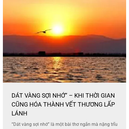
DÁT VÀNG SỢI NHỚ” – KHI THỜI GIAN
CŨNG HÓA THÀNH VẾT THƯƠNG LẤP
LÁNH
“Dát vàng sợi nhớ” là một bài thơ ngắn mà nặng trĩu