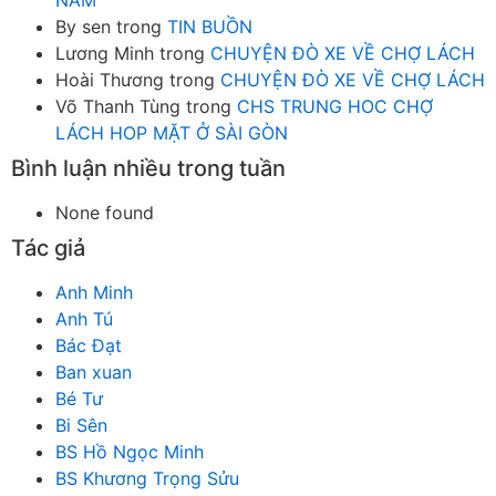
NĂM
By sen
trong
TIN BUỒN
Lương Minh
trong
CHUYỆN ĐÒ XE VỀ CHỢ LÁCH
Hoài Thương
trong
CHUYỆN ĐÒ XE VỀ CHỢ LÁCH
Võ Thanh Tùng
trong
CHS TRUNG HOC CHỢ
LÁCH HOP MẶT Ở SÀI GÒN
Bình luận nhiều trong tuần
None found
Tác giả
Anh Minh
Anh Tú
Bác Đạt
Ban xuan
Bé Tư
Bi Sên
BS Hồ Ngọc Minh
BS Khương Trọng Sửu