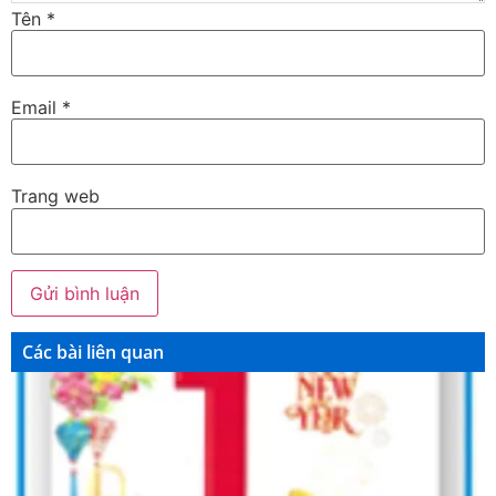
Tên
*
Email
*
Trang web
Các bài liên quan