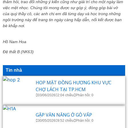
thăm hỏi, trao đổi những ý kiến cũng như giải trí cho một ngày làm
việc mệt nhọc. Chúng tôi mong được sự góp ý, đóng góp bài vở
của quý thầy cô, các anh chị em đã từng dạy và học trong những
ngôi trường này để trang tin ngày càng hấp dẫn, nối kết được bạn
bè khắp nơi.
Hồ Nam Hoa
Đệ thất B (NK63)
Tin nhà
HOP MẶT ĐỒNG HƯƠNG KHU VỰC
CHỢ LÁCH TẠI TP.HCM
03/06/2026
2:04 chiều
Phản hồi: 0
GẶP VĂN NĂNG Ở GÒ VẤP
30/05/2026
9:52 chiều
Phản hồi: 0