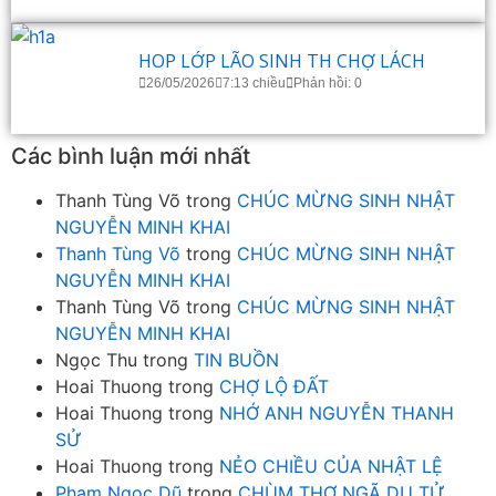
HOP LỚP LÃO SINH TH CHỢ LÁCH
26/05/2026
7:13 chiều
Phản hồi: 0
Các bình luận mới nhất
Thanh Tùng Võ
trong
CHÚC MỪNG SINH NHẬT
NGUYỄN MINH KHAI
Thanh Tùng Võ
trong
CHÚC MỪNG SINH NHẬT
NGUYỄN MINH KHAI
Thanh Tùng Võ
trong
CHÚC MỪNG SINH NHẬT
NGUYỄN MINH KHAI
Ngọc Thu
trong
TIN BUỒN
Hoai Thuong
trong
CHỢ LỘ ĐẤT
Hoai Thuong
trong
NHỚ ANH NGUYỄN THANH
SỬ
Hoai Thuong
trong
NẺO CHIỀU CỦA NHẬT LỆ
Phạm Ngọc Dũ
trong
CHÙM THƠ NGÃ DU TỬ