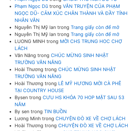
Phạm Ngọc Dũ
trong
VĂN TRUYỆN CỦA PHẠM
NGỌC DŨ- CẢM XÚC CHÂN THÀNH VÀ ĐẦY TÍNH
NHÂN VĂN
Nguyễn Thị Mỹ lan
trong
Trang giấy còn để mở
Nguyễn Thị Mỹ lan
trong
Trang giấy còn để mở
LUONG MINH
trong
MỜI CHS TRUNG HOC CHỢ
LÁCH
Văn Năng
trong
CHÚC MỪNG SINH NHẬT
TRƯỜNG VĂN NĂNG
Hoài Thương
trong
CHÚC MỪNG SINH NHẬT
TRƯỜNG VĂN NĂNG
Hoài Thương
trong
LÊ MỸ HƯƠNG MỜI CÀ PHÊ
TẠI COUNTRY HOUSE
Bysen
trong
CƯU HS KHÓA 70 HOP MẶT SAU 53
NĂM
By sen
trong
TIN BUỒN
Lương Minh
trong
CHUYỆN ĐÒ XE VỀ CHỢ LÁCH
Hoài Thương
trong
CHUYỆN ĐÒ XE VỀ CHỢ LÁCH