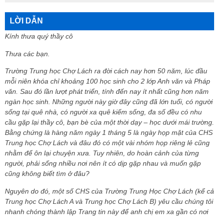
LỜI DẪN
Kính thưa quý thầy cô
Thưa các bạn.
Trường Trung học Chợ Lách ra đời cách nay hơn 50 năm, lúc đầu
mỗi niên khóa chỉ khoảng 100 học sinh cho 2 lớp Anh văn và Pháp
văn. Sau đó lần lượt phát triển, tính đến nay ít nhất cũng hơn năm
ngàn học sinh. Những người này giờ đây cũng đã lớn tuổi, có người
sống tại quê nhà, có người xa quê kiếm sống, đa số đều có nhu
cầu gặp lại thầy cô, bạn bè của một thời dạy – học dưới mái trường.
Bằng chứng là hàng năm ngày 1 tháng 5 là ngày họp mặt của CHS
Trung học Chợ Lách và đâu đó có một vài nhóm họp riêng lẻ cũng
nhằm để ôn lại chuyện xưa. Tuy nhiên, do hoàn cảnh của từng
người, phải sống nhiều nơi nên ít có dịp gặp nhau và muốn gặp
cũng không biết tìm ở đâu?
Nguyên do đó, một số CHS của Trường Trung Học Chợ Lách (kể cả
Trung học Chợ Lách A và Trung học Chợ Lách B) yêu cầu chúng tôi
nhanh chóng thành lập Trang tin này để anh chị em xa gần có nơi