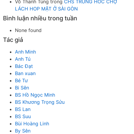
Võ Thanh Tùng
trong
CHS TRUNG HOC CHỢ
LÁCH HOP MẶT Ở SÀI GÒN
Bình luận nhiều trong tuần
None found
Tác giả
Anh Minh
Anh Tú
Bác Đạt
Ban xuan
Bé Tư
Bi Sên
BS Hồ Ngọc Minh
BS Khương Trọng Sửu
BS Lan
BS Suu
Bùi Hoàng Linh
By Sên