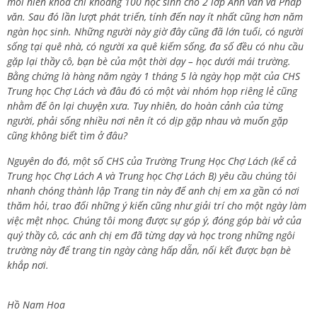
mỗi niên khóa chỉ khoảng 100 học sinh cho 2 lớp Anh văn và Pháp
văn. Sau đó lần lượt phát triển, tính đến nay ít nhất cũng hơn năm
ngàn học sinh. Những người này giờ đây cũng đã lớn tuổi, có người
sống tại quê nhà, có người xa quê kiếm sống, đa số đều có nhu cầu
gặp lại thầy cô, bạn bè của một thời dạy – học dưới mái trường.
Bằng chứng là hàng năm ngày 1 tháng 5 là ngày họp mặt của CHS
Trung học Chợ Lách và đâu đó có một vài nhóm họp riêng lẻ cũng
nhằm để ôn lại chuyện xưa. Tuy nhiên, do hoàn cảnh của từng
người, phải sống nhiều nơi nên ít có dịp gặp nhau và muốn gặp
cũng không biết tìm ở đâu?
Nguyên do đó, một số CHS của Trường Trung Học Chợ Lách (kể cả
Trung học Chợ Lách A và Trung học Chợ Lách B) yêu cầu chúng tôi
nhanh chóng thành lập Trang tin này để anh chị em xa gần có nơi
thăm hỏi, trao đổi những ý kiến cũng như giải trí cho một ngày làm
việc mệt nhọc. Chúng tôi mong được sự góp ý, đóng góp bài vở của
quý thầy cô, các anh chị em đã từng dạy và học trong những ngôi
trường này để trang tin ngày càng hấp dẫn, nối kết được bạn bè
khắp nơi.
Hồ Nam Hoa