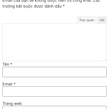
Email của bạn sẽ không được hiển thị công khai.
Các
trường bắt buộc được đánh dấu
*
Trực quan
Mã
Tên
*
Email
*
Trang web