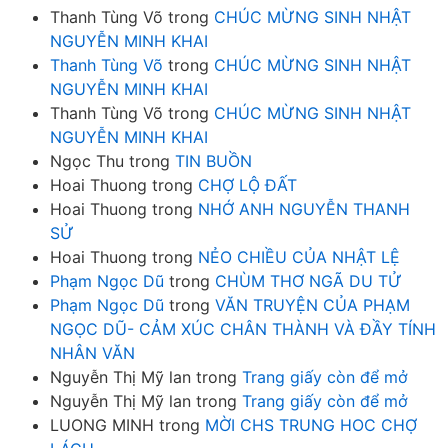
Thanh Tùng Võ
trong
CHÚC MỪNG SINH NHẬT
NGUYỄN MINH KHAI
Thanh Tùng Võ
trong
CHÚC MỪNG SINH NHẬT
NGUYỄN MINH KHAI
Thanh Tùng Võ
trong
CHÚC MỪNG SINH NHẬT
NGUYỄN MINH KHAI
Ngọc Thu
trong
TIN BUỒN
Hoai Thuong
trong
CHỢ LỘ ĐẤT
Hoai Thuong
trong
NHỚ ANH NGUYỄN THANH
SỬ
Hoai Thuong
trong
NẺO CHIỀU CỦA NHẬT LỆ
Phạm Ngọc Dũ
trong
CHÙM THƠ NGÃ DU TỬ
Phạm Ngọc Dũ
trong
VĂN TRUYỆN CỦA PHẠM
NGỌC DŨ- CẢM XÚC CHÂN THÀNH VÀ ĐẦY TÍNH
NHÂN VĂN
Nguyễn Thị Mỹ lan
trong
Trang giấy còn để mở
Nguyễn Thị Mỹ lan
trong
Trang giấy còn để mở
LUONG MINH
trong
MỜI CHS TRUNG HOC CHỢ