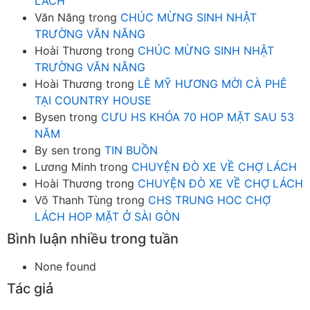
LÁCH
Văn Năng
trong
CHÚC MỪNG SINH NHẬT
TRƯỜNG VĂN NĂNG
Hoài Thương
trong
CHÚC MỪNG SINH NHẬT
TRƯỜNG VĂN NĂNG
Hoài Thương
trong
LÊ MỸ HƯƠNG MỜI CÀ PHÊ
TẠI COUNTRY HOUSE
Bysen
trong
CƯU HS KHÓA 70 HOP MẶT SAU 53
NĂM
By sen
trong
TIN BUỒN
Lương Minh
trong
CHUYỆN ĐÒ XE VỀ CHỢ LÁCH
Hoài Thương
trong
CHUYỆN ĐÒ XE VỀ CHỢ LÁCH
Võ Thanh Tùng
trong
CHS TRUNG HOC CHỢ
LÁCH HOP MẶT Ở SÀI GÒN
Bình luận nhiều trong tuần
None found
Tác giả