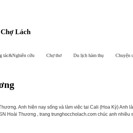
c Chợ Lách
g tác&Nghiên cứu
Chợ thơ
Du lịch hàm thụ
Chuyện 
ương
hương. Anh hiện nay sống và làm việc tại Cali (Hoa Kỳ) Anh là
 SN Hoài Thương , trang trunghoccholach.com chúc anh nhiều s