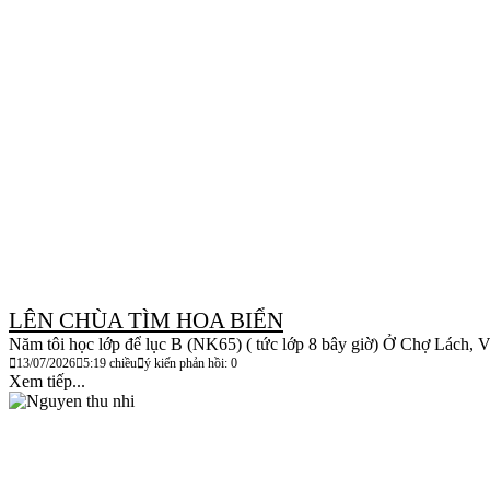
LÊN CHÙA TÌM HOA BIỂN
Năm tôi học lớp để lục B (NK65) ( tức lớp 8 bây giờ) Ở Chợ Lách, Vĩ
13/07/2026
5:19 chiều
ý kiến phản hồi: 0
Xem tiếp...