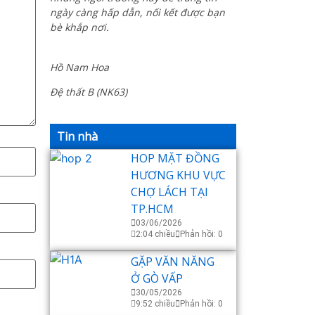
ngày càng hấp dẫn, nối kết được bạn
bè khắp nơi.
Hồ Nam Hoa
Đệ thất B (NK63)
Tin nhà
HOP MẶT ĐỒNG
HƯƠNG KHU VỰC
CHỢ LÁCH TẠI
TP.HCM
03/06/2026
2:04 chiều
Phản hồi: 0
GẶP VĂN NĂNG
Ở GÒ VẤP
30/05/2026
9:52 chiều
Phản hồi: 0