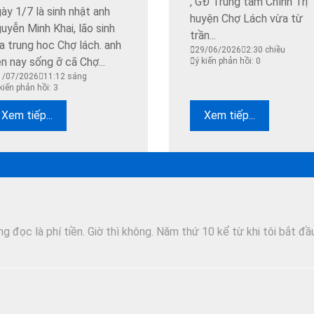
, GĐ Trung tâm Chính Trị
ày 1/7 là sinh nhật anh
huyện Chợ Lách vừa từ
uyễn Minh Khai, lão sinh
trần...
a trung hoc Chợ lách. anh
29/06/2026
2:30 chiều
ện nay sống ỡ cã Chợ...
ý kiến phản hồi: 0
1/07/2026
11:12 sáng
kiến phản hồi: 3
Xem tiếp...
Xem tiếp...
 đọc là phí tiền. Giờ thì không. Năm thứ 10 kể từ khi tôi bắt đầ