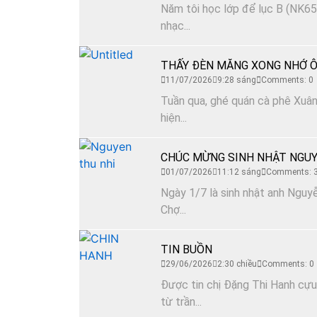
Năm tôi học lớp để lục B (NK65)
nhạc...
THẤY ĐÈN MĂNG XONG NHỚ Ô
11/07/2026
9:28 sáng
Comments: 0
Tuần qua, ghé quán cà phê Xuân 
hiện...
CHÚC MỪNG SINH NHẬT NGUY
01/07/2026
11:12 sáng
Comments: 
Ngày 1/7 là sinh nhật anh Nguyễ
Chợ...
TIN BUỒN
29/06/2026
2:30 chiều
Comments: 0
Được tin chị Đặng Thi Hanh cựu
từ trần...