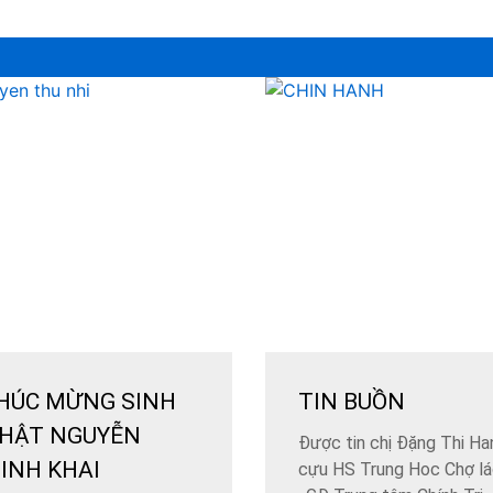
HÚC MỪNG SINH
TIN BUỒN
HẬT NGUYỄN
Được tin chị Đặng Thi Ha
INH KHAI
cựu HS Trung Hoc Chợ l