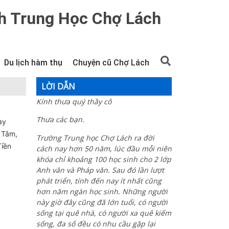
h Trung Học Chợ Lách
Du lịch hàm thụ
Chuyện cũ Chợ Lách
LỜI DẪN
Kính thưa quý thầy cô
Thưa các bạn.
ày
 Tâm,
Trường Trung học Chợ Lách ra đời
Tiền
cách nay hơn 50 năm, lúc đầu mỗi niên
khóa chỉ khoảng 100 học sinh cho 2 lớp
Anh văn và Pháp văn. Sau đó lần lượt
phát triển, tính đến nay ít nhất cũng
hơn năm ngàn học sinh. Những người
này giờ đây cũng đã lớn tuổi, có người
sống tại quê nhà, có người xa quê kiếm
sống, đa số đều có nhu cầu gặp lại