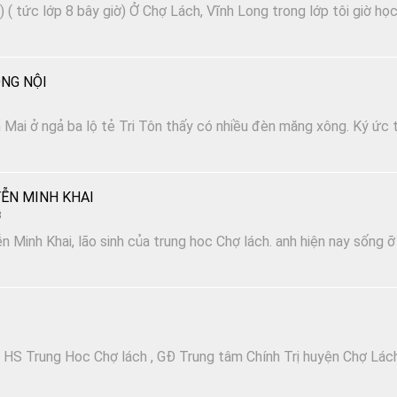
 ( tức lớp 8 bây giờ) Ở Chợ Lách, Vĩnh Long trong lớp tôi giờ họ
NG NỘI
Mai ở ngả ba lộ tẻ Tri Tôn thấy có nhiều đèn măng xông. Ký ức t
ỄN MINH KHAI
3
n Minh Khai, lão sinh của trung hoc Chợ lách. anh hiện nay sống ỡ
 HS Trung Hoc Chợ lách , GĐ Trung tâm Chính Trị huyện Chợ Lác