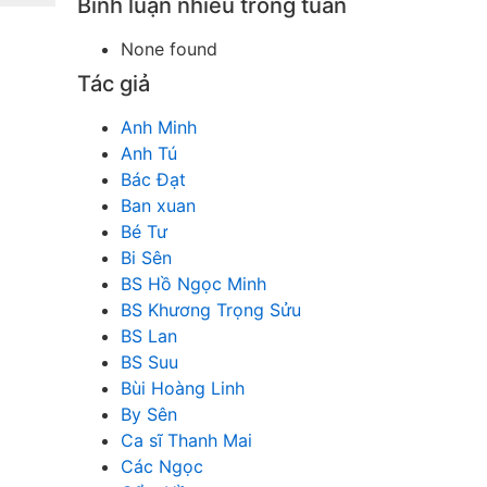
Bình luận nhiều trong tuần
None found
Tác giả
Anh Minh
Anh Tú
Bác Đạt
Ban xuan
Bé Tư
Bi Sên
BS Hồ Ngọc Minh
BS Khương Trọng Sửu
BS Lan
BS Suu
Bùi Hoàng Linh
By Sên
Ca sĩ Thanh Mai
Các Ngọc