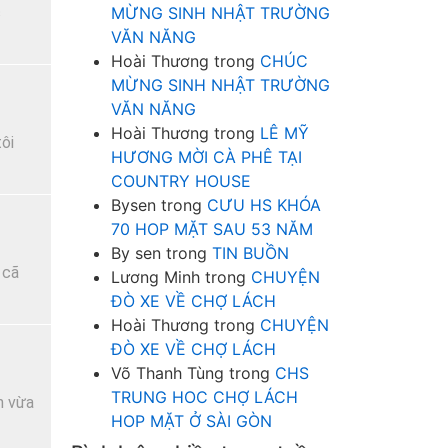
c
MỪNG SINH NHẬT TRƯỜNG
VĂN NĂNG
Hoài Thương
trong
CHÚC
MỪNG SINH NHẬT TRƯỜNG
VĂN NĂNG
Hoài Thương
trong
LÊ MỸ
ôi
HƯƠNG MỜI CÀ PHÊ TẠI
COUNTRY HOUSE
Bysen
trong
CƯU HS KHÓA
70 HOP MẶT SAU 53 NĂM
By sen
trong
TIN BUỒN
 cã
Lương Minh
trong
CHUYỆN
ĐÒ XE VỀ CHỢ LÁCH
Hoài Thương
trong
CHUYỆN
ĐÒ XE VỀ CHỢ LÁCH
Võ Thanh Tùng
trong
CHS
TRUNG HOC CHỢ LÁCH
h vừa
HOP MẶT Ở SÀI GÒN