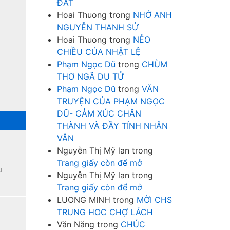
ĐẤT
Hoai Thuong
trong
NHỚ ANH
NGUYỄN THANH SỬ
Hoai Thuong
trong
NẺO
CHIỀU CỦA NHẬT LỆ
Phạm Ngọc Dũ
trong
CHÙM
THƠ NGÃ DU TỬ
Phạm Ngọc Dũ
trong
VĂN
TRUYỆN CỦA PHẠM NGỌC
DŨ- CẢM XÚC CHÂN
THÀNH VÀ ĐẦY TÍNH NHÂN
VĂN
Nguyễn Thị Mỹ lan
trong
Trang giấy còn để mở
u
Nguyễn Thị Mỹ lan
trong
Trang giấy còn để mở
LUONG MINH
trong
MỜI CHS
TRUNG HOC CHỢ LÁCH
Văn Năng
trong
CHÚC