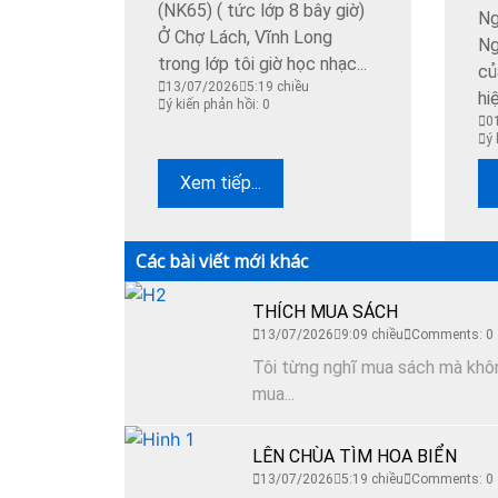
(NK65) ( tức lớp 8 bây giờ)
Ng
Ở Chợ Lách, Vĩnh Long
Ng
trong lớp tôi giờ học nhạc...
củ
13/07/2026
5:19 chiều
hi
ý kiến phản hồi: 0
0
ý 
Xem tiếp...
Các bài viết mới khác
THÍCH MUA SÁCH
13/07/2026
9:09 chiều
Comments: 0
Tôi từng nghĩ mua sách mà không
mua...
LÊN CHÙA TÌM HOA BIỂN
13/07/2026
5:19 chiều
Comments: 0