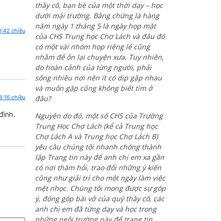
thầy cô, bạn bè của một thời dạy – học
dưới mái trường. Bằng chứng là hàng
năm ngày 1 tháng 5 là ngày họp mặt
0:42 chiều
của CHS Trung học Chợ Lách và đâu đó
có một vài nhóm họp riêng lẻ cũng
nhằm để ôn lại chuyện xưa. Tuy nhiên,
do hoàn cảnh của từng người, phải
sống nhiều nơi nên ít có dịp gặp nhau
và muốn gặp cũng không biết tìm ở
đâu?
8:16 chiều
đình.
Nguyên do đó, một số CHS của Trường
Trung Học Chợ Lách (kể cả Trung học
Chợ Lách A và Trung học Chợ Lách B)
yêu cầu chúng tôi nhanh chóng thành
lập Trang tin này để anh chị em xa gần
có nơi thăm hỏi, trao đổi những ý kiến
cũng như giải trí cho một ngày làm việc
mệt nhọc. Chúng tôi mong được sự góp
ý, đóng góp bài vở của quý thầy cô, các
anh chị em đã từng dạy và học trong
những ngôi trường này để trang tin