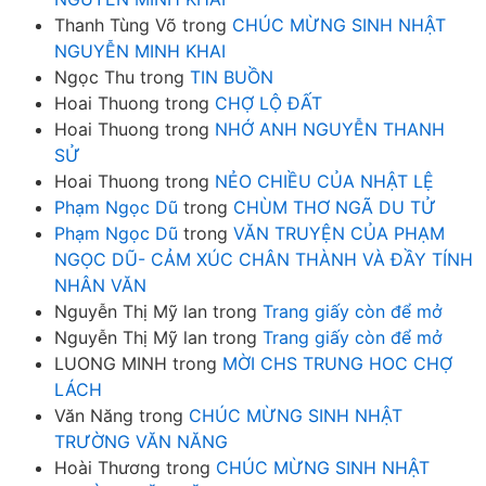
Thanh Tùng Võ
trong
CHÚC MỪNG SINH NHẬT
NGUYỄN MINH KHAI
Ngọc Thu
trong
TIN BUỒN
Hoai Thuong
trong
CHỢ LỘ ĐẤT
Hoai Thuong
trong
NHỚ ANH NGUYỄN THANH
SỬ
Hoai Thuong
trong
NẺO CHIỀU CỦA NHẬT LỆ
Phạm Ngọc Dũ
trong
CHÙM THƠ NGÃ DU TỬ
Phạm Ngọc Dũ
trong
VĂN TRUYỆN CỦA PHẠM
NGỌC DŨ- CẢM XÚC CHÂN THÀNH VÀ ĐẦY TÍNH
NHÂN VĂN
Nguyễn Thị Mỹ lan
trong
Trang giấy còn để mở
Nguyễn Thị Mỹ lan
trong
Trang giấy còn để mở
LUONG MINH
trong
MỜI CHS TRUNG HOC CHỢ
LÁCH
Văn Năng
trong
CHÚC MỪNG SINH NHẬT
TRƯỜNG VĂN NĂNG
Hoài Thương
trong
CHÚC MỪNG SINH NHẬT