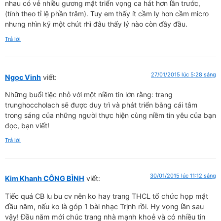
nhau có vẻ nhiều gương mặt triển vọng ca hát hơn lần trước,
(tính theo tỉ lệ phần trăm). Tuy em thấy ít cầm ly hơn cầm micro
nhưng nhìn kỹ một chút rhì đâu thấy lý nào còn đầy đầu.
Trả lời
27/01/2015 lúc 5:28 sáng
Ngọc Vinh
viết:
Những buổi tiệc nhỏ với một niềm tin lớn rằng: trang
trunghoccholach sẽ được duy trì và phát triển bằng cái tâm
trong sáng của những người thực hiện cùng niềm tin yêu của bạn
đọc, bạn viết!
Trả lời
30/01/2015 lúc 11:12 sáng
Kim Khanh CÔNG BÌNH
viết:
Tiếc quá CB lu bu cv nên ko hay trang THCL tổ chức họp mặt
đầu năm, nếu ko là góp 1 bài nhạc Trịnh rồi. Hy vọng lần sau
vậy! Đầu năm mới chúc trang nhà mạnh khoẻ và có nhiều tin