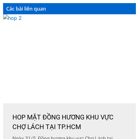
Các bài liên quan
HOP MẶT ĐỒNG HƯƠNG KHU VỰC
CHỢ LÁCH TẠI TP.HCM
Ngày 31/5, Đồng hương khu vực Chợ Lách tại