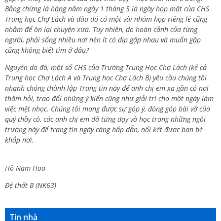
Bằng chứng là hàng năm ngày 1 tháng 5 là ngày họp mặt của CHS
Trung học Chợ Lách và đâu đó có một vài nhóm họp riêng lẻ cũng
nhằm để ôn lại chuyện xưa. Tuy nhiên, do hoàn cảnh của từng
người, phải sống nhiều nơi nên ít có dịp gặp nhau và muốn gặp
cũng không biết tìm ở đâu?
Nguyên do đó, một số CHS của Trường Trung Học Chợ Lách (kể cả
Trung học Chợ Lách A và Trung học Chợ Lách B) yêu cầu chúng tôi
nhanh chóng thành lập Trang tin này để anh chị em xa gần có nơi
thăm hỏi, trao đổi những ý kiến cũng như giải trí cho một ngày làm
việc mệt nhọc. Chúng tôi mong được sự góp ý, đóng góp bài vở của
quý thầy cô, các anh chị em đã từng dạy và học trong những ngôi
trường này để trang tin ngày càng hấp dẫn, nối kết được bạn bè
khắp nơi.
Hồ Nam Hoa
Đệ thất B (NK63)
Tin nhà