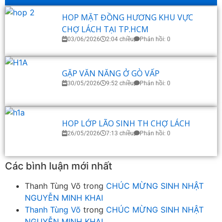
HOP MẶT ĐỒNG HƯƠNG KHU VỰC
CHỢ LÁCH TẠI TP.HCM
03/06/2026
2:04 chiều
Phản hồi: 0
GẶP VĂN NĂNG Ở GÒ VẤP
30/05/2026
9:52 chiều
Phản hồi: 0
HOP LỚP LÃO SINH TH CHỢ LÁCH
26/05/2026
7:13 chiều
Phản hồi: 0
Các bình luận mới nhất
Thanh Tùng Võ
trong
CHÚC MỪNG SINH NHẬT
NGUYỄN MINH KHAI
Thanh Tùng Võ
trong
CHÚC MỪNG SINH NHẬT
NGUYỄN MINH KHAI