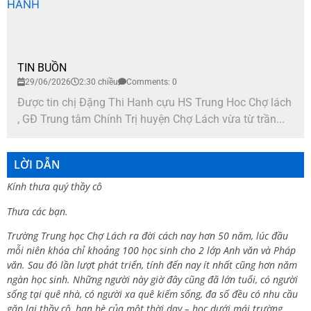
TIN BUỒN
29/06/2026
2:30 chiều
Comments: 0
Được tin chị Đặng Thi Hanh cựu HS Trung Hoc Chợ lách
, GĐ Trung tâm Chính Trị huyện Chợ Lách vừa từ trần...
LỜI DẪN
Kính thưa quý thầy cô
Thưa các bạn.
Trường Trung học Chợ Lách ra đời cách nay hơn 50 năm, lúc đầu
mỗi niên khóa chỉ khoảng 100 học sinh cho 2 lớp Anh văn và Pháp
văn. Sau đó lần lượt phát triển, tính đến nay ít nhất cũng hơn năm
ngàn học sinh. Những người này giờ đây cũng đã lớn tuổi, có người
sống tại quê nhà, có người xa quê kiếm sống, đa số đều có nhu cầu
gặp lại thầy cô, bạn bè của một thời dạy – học dưới mái trường.