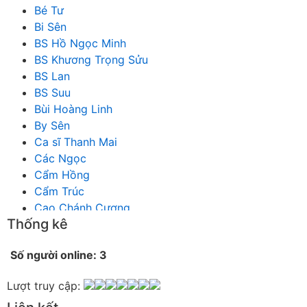
Bé Tư
Bi Sên
BS Hồ Ngọc Minh
BS Khương Trọng Sửu
BS Lan
BS Suu
Bùi Hoàng Linh
By Sên
Ca sĩ Thanh Mai
Các Ngọc
Cẩm Hồng
Cẩm Trúc
Cao Chánh Cương
Thống kê
Cao Nhật Quyên
chánh thu
Số người online: 3
Chích Chị
Chiêu Hiền
Lượt truy cập:
Chu Trầm Nguyên Minh
Cò Bằng