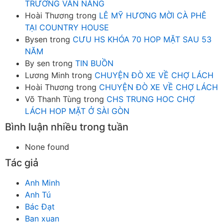
TRƯỜNG VĂN NĂNG
Hoài Thương
trong
LÊ MỸ HƯƠNG MỜI CÀ PHÊ
TẠI COUNTRY HOUSE
Bysen
trong
CƯU HS KHÓA 70 HOP MẶT SAU 53
NĂM
By sen
trong
TIN BUỒN
Lương Minh
trong
CHUYỆN ĐÒ XE VỀ CHỢ LÁCH
Hoài Thương
trong
CHUYỆN ĐÒ XE VỀ CHỢ LÁCH
Võ Thanh Tùng
trong
CHS TRUNG HOC CHỢ
LÁCH HOP MẶT Ở SÀI GÒN
Bình luận nhiều trong tuần
None found
Tác giả
Anh Minh
Anh Tú
Bác Đạt
Ban xuan