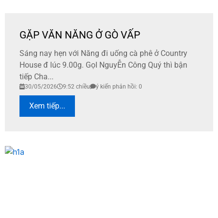
GẶP VĂN NĂNG Ở GÒ VẤP
Sáng nay hẹn với Năng đi uống cà phê ở Country
House đ lúc 9.00g. GọI NguyỄn Công Quý thì bận
tiếp Cha...
30/05/2026
9:52 chiều
ý kiến phản hồi: 0
Xem tiếp...