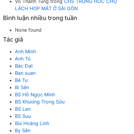
Võ Thanh Tùng
trong
CHS TRUNG HOC CHỢ
LÁCH HOP MẶT Ở SÀI GÒN
Bình luận nhiều trong tuần
None found
Tác giả
Anh Minh
Anh Tú
Bác Đạt
Ban xuan
Bé Tư
Bi Sên
BS Hồ Ngọc Minh
BS Khương Trọng Sửu
BS Lan
BS Suu
Bùi Hoàng Linh
By Sên