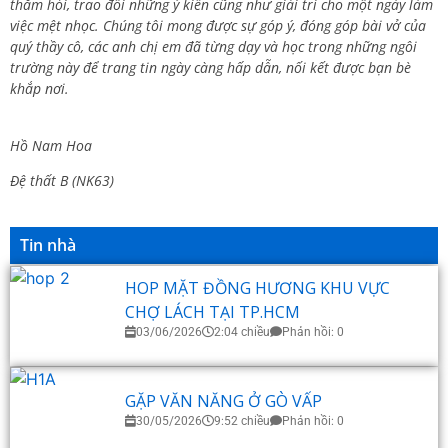
thăm hỏi, trao đổi những ý kiến cũng như giải trí cho một ngày làm
việc mệt nhọc. Chúng tôi mong được sự góp ý, đóng góp bài vở của
quý thầy cô, các anh chị em đã từng dạy và học trong những ngôi
trường này để trang tin ngày càng hấp dẫn, nối kết được bạn bè
khắp nơi.
Hồ Nam Hoa
Đệ thất B (NK63)
Tin nhà
HOP MẶT ĐỒNG HƯƠNG KHU VỰC
CHỢ LÁCH TẠI TP.HCM
03/06/2026
2:04 chiều
Phản hồi: 0
GẶP VĂN NĂNG Ở GÒ VẤP
30/05/2026
9:52 chiều
Phản hồi: 0