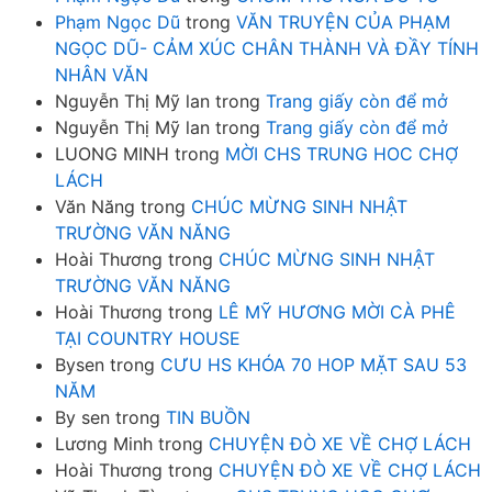
Phạm Ngọc Dũ
trong
VĂN TRUYỆN CỦA PHẠM
NGỌC DŨ- CẢM XÚC CHÂN THÀNH VÀ ĐẦY TÍNH
NHÂN VĂN
Nguyễn Thị Mỹ lan
trong
Trang giấy còn để mở
Nguyễn Thị Mỹ lan
trong
Trang giấy còn để mở
LUONG MINH
trong
MỜI CHS TRUNG HOC CHỢ
LÁCH
Văn Năng
trong
CHÚC MỪNG SINH NHẬT
TRƯỜNG VĂN NĂNG
Hoài Thương
trong
CHÚC MỪNG SINH NHẬT
TRƯỜNG VĂN NĂNG
Hoài Thương
trong
LÊ MỸ HƯƠNG MỜI CÀ PHÊ
TẠI COUNTRY HOUSE
Bysen
trong
CƯU HS KHÓA 70 HOP MẶT SAU 53
NĂM
By sen
trong
TIN BUỒN
Lương Minh
trong
CHUYỆN ĐÒ XE VỀ CHỢ LÁCH
Hoài Thương
trong
CHUYỆN ĐÒ XE VỀ CHỢ LÁCH