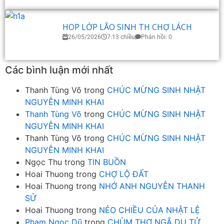
HOP LỚP LÃO SINH TH CHỢ LÁCH
26/05/2026
7:13 chiều
Phản hồi: 0
Các bình luận mới nhất
Thanh Tùng Võ
trong
CHÚC MỪNG SINH NHẬT
NGUYỄN MINH KHAI
Thanh Tùng Võ
trong
CHÚC MỪNG SINH NHẬT
NGUYỄN MINH KHAI
Thanh Tùng Võ
trong
CHÚC MỪNG SINH NHẬT
NGUYỄN MINH KHAI
Ngọc Thu
trong
TIN BUỒN
Hoai Thuong
trong
CHỢ LỘ ĐẤT
Hoai Thuong
trong
NHỚ ANH NGUYỄN THANH
SỬ
Hoai Thuong
trong
NẺO CHIỀU CỦA NHẬT LỆ
Phạm Ngọc Dũ
trong
CHÙM THƠ NGÃ DU TỬ