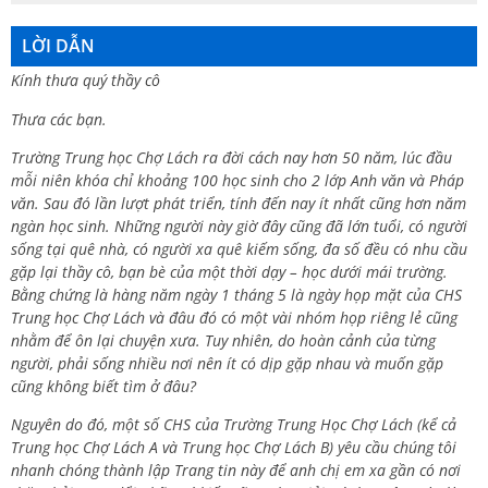
LỜI DẪN
Kính thưa quý thầy cô
Thưa các bạn.
Trường Trung học Chợ Lách ra đời cách nay hơn 50 năm, lúc đầu
mỗi niên khóa chỉ khoảng 100 học sinh cho 2 lớp Anh văn và Pháp
văn. Sau đó lần lượt phát triển, tính đến nay ít nhất cũng hơn năm
ngàn học sinh. Những người này giờ đây cũng đã lớn tuổi, có người
sống tại quê nhà, có người xa quê kiếm sống, đa số đều có nhu cầu
gặp lại thầy cô, bạn bè của một thời dạy – học dưới mái trường.
Bằng chứng là hàng năm ngày 1 tháng 5 là ngày họp mặt của CHS
Trung học Chợ Lách và đâu đó có một vài nhóm họp riêng lẻ cũng
nhằm để ôn lại chuyện xưa. Tuy nhiên, do hoàn cảnh của từng
người, phải sống nhiều nơi nên ít có dịp gặp nhau và muốn gặp
cũng không biết tìm ở đâu?
Nguyên do đó, một số CHS của Trường Trung Học Chợ Lách (kể cả
Trung học Chợ Lách A và Trung học Chợ Lách B) yêu cầu chúng tôi
nhanh chóng thành lập Trang tin này để anh chị em xa gần có nơi