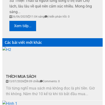
Sư Thiện Thảo là người từng sống ở thị trấn Chợ
lách, lâu lâu về quê nên cảm xúc nhiều. Mong ông
sáng...
26/06/2025
11:04 sáng
ý kiến phản hồi: 0
Xem tiếp...
Các bài viết mới khác
THÍCH MUA SÁCH
13/07/2026
9:09 chiều
Comments: 0
Tôi từng nghĩ mua sách mà không đọc là phí tiền. Giờ
thì không. Năm thứ 10 kể từ khi tôi bắt đầu mua...