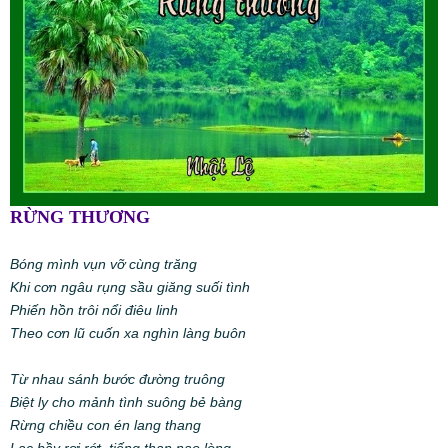
R
Ừ
NG
TH
ƯƠ
NG
Bóng mình vụn vỡ cùng trăng
Khi cơn ngâu rụng sầu giăng suối tình
Phiến hồn trôi nổi điêu linh
Theo cơn lũ cuốn xa nghìn làng buôn
Từ nhau sánh bước đường truông
Biệt ly cho mảnh tình suông bẻ bàng
Rừng chiều con én lang thang
Lạc bầy rơi rớt tiếng than nao lòng