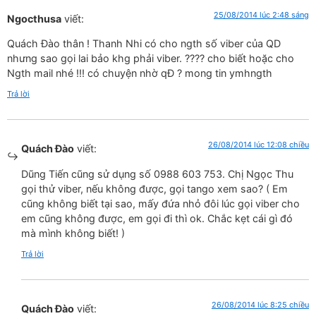
25/08/2014 lúc 2:48 sáng
Ngocthusa
viết:
Quách Đào thân ! Thanh Nhi có cho ngth số viber của QD
nhưng sao gọi lai bảo khg phải viber. ???? cho biết hoặc cho
Ngth mail nhé !!! có chuyện nhờ qĐ ? mong tin ymhngth
Trả lời
26/08/2014 lúc 12:08 chiều
Quách Đào
viết:
Dũng Tiến cũng sử dụng số 0988 603 753. Chị Ngọc Thu
gọi thử viber, nếu không được, gọi tango xem sao? ( Em
cũng không biết tại sao, mấy đứa nhỏ đôi lúc gọi viber cho
em cũng không được, em gọi đi thì ok. Chắc kẹt cái gì đó
mà mình không biết! )
Trả lời
26/08/2014 lúc 8:25 chiều
Quách Đào
viết: