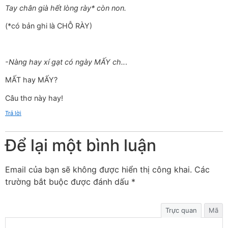
Tay chân già hết lòng rày* còn non.
(*có bản ghi là CHỖ RÀY)
-Nàng hay xí gạt có ngày MẤY ch..
.
MẤT hay MẤY?
Câu thơ này hay!
Trả lời
Để lại một bình luận
Email của bạn sẽ không được hiển thị công khai.
Các
trường bắt buộc được đánh dấu
*
Trực quan
Mã