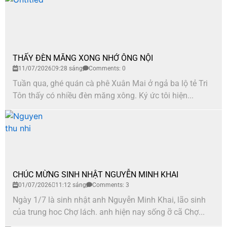
THẤY ĐÈN MĂNG XONG NHỚ ÔNG NỘI
11/07/2026
9:28 sáng
Comments: 0
Tuần qua, ghé quán cà phê Xuân Mai ở ngả ba lộ tẻ Tri
Tôn thấy có nhiều đèn măng xông. Ký ức tôi hiện...
CHÚC MỪNG SINH NHẬT NGUYỄN MINH KHAI
01/07/2026
11:12 sáng
Comments: 3
Ngày 1/7 là sinh nhật anh Nguyễn Minh Khai, lão sinh
của trung hoc Chợ lách. anh hiện nay sống ỡ cã Chợ...