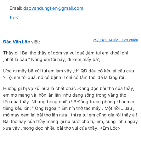
Email:
daovandungtien@gmail.com
Trả lời
25/08/2014 lúc 10:29 chiều
Đào Văn Lộc
viết:
Thầy ơi ! Bài thơ thầy dí dởm và vui quá ,làm tụi em khoái chí
,nhất là câu ” Nàng xúi tôi hảy, đi xem mấy bà”,.
Ước gì mấy bã xúi tụi em làm vậy ,thì QĐ đâu có kêu ai cầu cứu
? Tội em tôi quá, nó có bệnh !! chỉ có tắm thôi đã la
làng rồi .
Huống gì bị vợ xúi nữa là chết chắc .Đang đọc bài thơ của thầy,
em mơ màng và hồn lân lân như đang sống
trong vầng thơ
tếu của thầy .Nhưng bỏng nhiên !!!! Đằng trước phòng khách có
tiếng kêu lớn: ” Ông Ngoại ” Em
nín thở tắc máy . Một hồi ….lâu ,
mở máy xem lại bài thơ lần nửa , thì ra tụi em cũng già rồi thầy ạ !
Bài thơ hay
của thầy mang lại nụ cười cho tụi em, cũng như ngày
xưa vậy .mong đọc nhiều bài thơ vui của thầy. <Em Lộc>