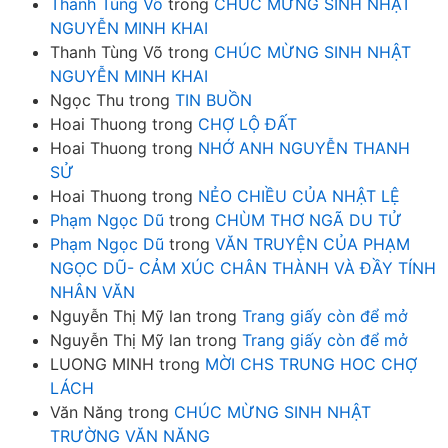
Thanh Tùng Võ
trong
CHÚC MỪNG SINH NHẬT
NGUYỄN MINH KHAI
Thanh Tùng Võ
trong
CHÚC MỪNG SINH NHẬT
NGUYỄN MINH KHAI
Ngọc Thu
trong
TIN BUỒN
Hoai Thuong
trong
CHỢ LỘ ĐẤT
Hoai Thuong
trong
NHỚ ANH NGUYỄN THANH
SỬ
Hoai Thuong
trong
NẺO CHIỀU CỦA NHẬT LỆ
Phạm Ngọc Dũ
trong
CHÙM THƠ NGÃ DU TỬ
Phạm Ngọc Dũ
trong
VĂN TRUYỆN CỦA PHẠM
NGỌC DŨ- CẢM XÚC CHÂN THÀNH VÀ ĐẦY TÍNH
NHÂN VĂN
Nguyễn Thị Mỹ lan
trong
Trang giấy còn để mở
Nguyễn Thị Mỹ lan
trong
Trang giấy còn để mở
LUONG MINH
trong
MỜI CHS TRUNG HOC CHỢ
LÁCH
Văn Năng
trong
CHÚC MỪNG SINH NHẬT
TRƯỜNG VĂN NĂNG