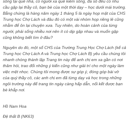
sống tại quê nhà, có người xa quê kiếm sống, đa số đều có nhu
cầu gặp lại thầy cô, bạn bè của một thời dạy – học dưới mái trường.
Bằng chứng là hàng năm ngày 1 tháng 5 là ngày họp mặt của CHS
Trung học Chợ Lách và đâu đó có một vài nhóm họp riêng lẻ cũng
nhằm để ôn lại chuyện xưa. Tuy nhiên, do hoàn cảnh của từng
người, phải sống nhiều nơi nên ít có dịp gặp nhau và muốn gặp
cũng không biết tìm ở đâu?
Nguyên do đó, một số CHS của Trường Trung Học Chợ Lách (kể cả
Trung học Chợ Lách A và Trung học Chợ Lách B) yêu cầu chúng tôi
nhanh chóng thành lập Trang tin này để anh chị em xa gần có nơi
thăm hỏi, trao đổi những ý kiến cũng như giải trí cho một ngày làm
việc mệt nhọc. Chúng tôi mong được sự góp ý, đóng góp bài vở
của quý thầy cô, các anh chị em đã từng dạy và học trong những
ngôi trường này để trang tin ngày càng hấp dẫn, nối kết được bạn
bè khắp nơi.
Hồ Nam Hoa
Đệ thất B (NK63)