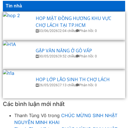
Tin nhà
HOP MẶT ĐỒNG HƯƠNG KHU VỰC
CHỢ LÁCH TẠI TP.HCM
03/06/2026
2:04 chiều
Phản hồi: 0
GẶP VĂN NĂNG Ở GÒ VẤP
30/05/2026
9:52 chiều
Phản hồi: 0
HOP LỚP LÃO SINH TH CHỢ LÁCH
26/05/2026
7:13 chiều
Phản hồi: 0
Các bình luận mới nhất
Thanh Tùng Võ
trong
CHÚC MỪNG SINH NHẬT
NGUYỄN MINH KHAI