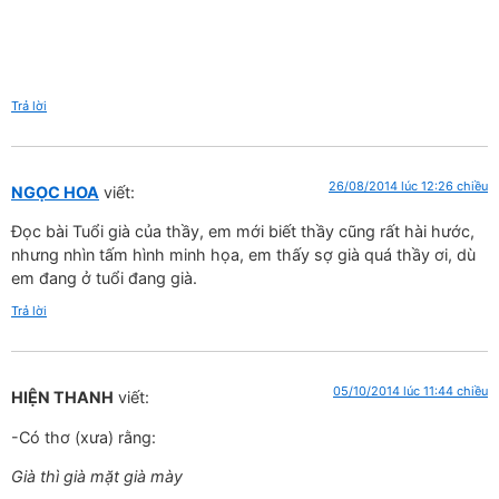
Trả lời
26/08/2014 lúc 12:26 chiều
NGỌC HOA
viết:
Đọc bài Tuổi già của thầy, em mới biết thầy cũng rất hài hước,
nhưng nhìn tấm hình minh họa, em thấy sợ già quá thầy ơi, dù
em đang ở tuổi đang già.
Trả lời
05/10/2014 lúc 11:44 chiều
HIỆN THANH
viết:
-Có thơ (xưa) rằng:
Già thì già mặt già mày