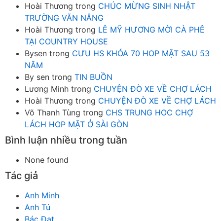
Hoài Thương
trong
CHÚC MỪNG SINH NHẬT
TRƯỜNG VĂN NĂNG
Hoài Thương
trong
LÊ MỸ HƯƠNG MỜI CÀ PHÊ
TẠI COUNTRY HOUSE
Bysen
trong
CƯU HS KHÓA 70 HOP MẶT SAU 53
NĂM
By sen
trong
TIN BUỒN
Lương Minh
trong
CHUYỆN ĐÒ XE VỀ CHỢ LÁCH
Hoài Thương
trong
CHUYỆN ĐÒ XE VỀ CHỢ LÁCH
Võ Thanh Tùng
trong
CHS TRUNG HOC CHỢ
LÁCH HOP MẶT Ở SÀI GÒN
Bình luận nhiều trong tuần
None found
Tác giả
Anh Minh
Anh Tú
Bác Đạt