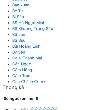
Ban xuan
Bé Tư
Bi Sên
BS Hồ Ngọc Minh
BS Khương Trọng Sửu
BS Lan
BS Suu
Bùi Hoàng Linh
By Sên
Ca sĩ Thanh Mai
Các Ngọc
Cẩm Hồng
Cẩm Trúc
Cao Chánh Cương
Thống kê
Cao Nhật Quyên
chánh thu
Số người online: 8
Chích Chị
Chiêu Hiền
Lượt truy cập: