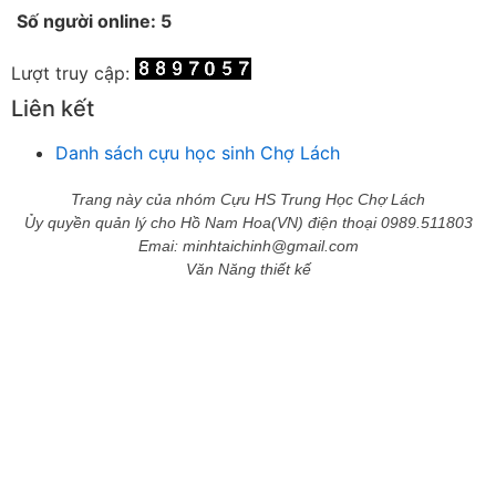
Số người online: 5
Chích Chị
Chiêu Hiền
Lượt truy cập:
Chu Trầm Nguyên Minh
Cò Bằng
Liên kết
Cỏ may
Danh sách cựu học sinh Chợ Lách
Công Bình
Công Hòa
Trang này của nhóm Cựu HS Trung Học Chợ Lách
Công Minh
Ủy quyền quản lý cho Hồ Nam Hoa(VN) điện thoại 0989.511803
Dang Chi
Emai: minhtaichinh@gmail.com
Dao dong
Văn Năng thiết kế
Diễm Ngọc
Dỗ Chiêu Đức
DS Lan
Dung Thị vân
Dũng Tiến
Duong Công Bình
Đại Ngân
Đặng Châu Long