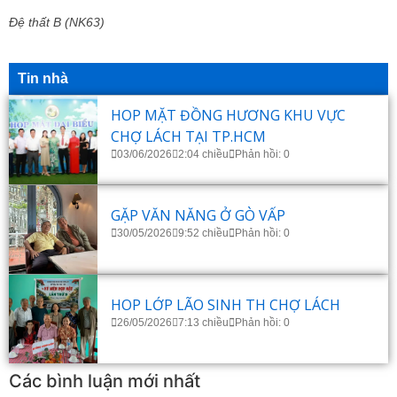
Đệ thất B (NK63)
Tin nhà
HOP MẶT ĐỒNG HƯƠNG KHU VỰC
CHỢ LÁCH TẠI TP.HCM
03/06/2026
2:04 chiều
Phản hồi: 0
GẶP VĂN NĂNG Ở GÒ VẤP
30/05/2026
9:52 chiều
Phản hồi: 0
HOP LỚP LÃO SINH TH CHỢ LÁCH
26/05/2026
7:13 chiều
Phản hồi: 0
Các bình luận mới nhất