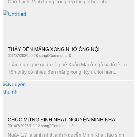
Chợ Lách, Vĩnh Long trong lớp tôi giờ học nhạc...
THẤY ĐÈN MĂNG XONG NHỚ ÔNG NỘI
11/07/2026
9:28 sáng
Comments: 0
Tuần qua, ghé quán cà phê Xuân Mai ở ngả ba lộ tẻ Tri
Tôn thấy có nhiều đèn măng xông. Ký ức tôi hiện...
CHÚC MỪNG SINH NHẬT NGUYỄN MINH KHAI
01/07/2026
11:12 sáng
Comments: 3
Ngày 1/7 là sinh nhật anh Nguyễn Minh Khai, lão sinh