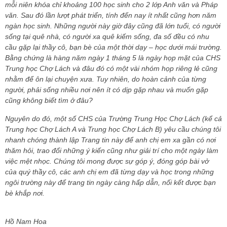
mỗi niên khóa chỉ khoảng 100 học sinh cho 2 lớp Anh văn và Pháp
văn. Sau đó lần lượt phát triển, tính đến nay ít nhất cũng hơn năm
ngàn học sinh. Những người này giờ đây cũng đã lớn tuổi, có người
sống tại quê nhà, có người xa quê kiếm sống, đa số đều có nhu
cầu gặp lại thầy cô, bạn bè của một thời dạy – học dưới mái trường.
Bằng chứng là hàng năm ngày 1 tháng 5 là ngày họp mặt của CHS
Trung học Chợ Lách và đâu đó có một vài nhóm họp riêng lẻ cũng
nhằm để ôn lại chuyện xưa. Tuy nhiên, do hoàn cảnh của từng
người, phải sống nhiều nơi nên ít có dịp gặp nhau và muốn gặp
cũng không biết tìm ở đâu?
Nguyên do đó, một số CHS của Trường Trung Học Chợ Lách (kể cả
Trung học Chợ Lách A và Trung học Chợ Lách B) yêu cầu chúng tôi
nhanh chóng thành lập Trang tin này để anh chị em xa gần có nơi
thăm hỏi, trao đổi những ý kiến cũng như giải trí cho một ngày làm
việc mệt nhọc. Chúng tôi mong được sự góp ý, đóng góp bài vở
của quý thầy cô, các anh chị em đã từng dạy và học trong những
ngôi trường này để trang tin ngày càng hấp dẫn, nối kết được bạn
bè khắp nơi.
Hồ Nam Hoa