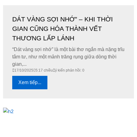
DÁT VÀNG SỢI NHỚ” – KHI THỜI
GIAN CŨNG HÓA THÀNH VẾT
THƯƠNG LẤP LÁNH
“Dát vàng sợi nhớ” là một bài thơ ngắn mà nặng trĩu
tâm tư, như một mảnh trăng rụng giữa dòng thời
gian,...
17/10/2025
5:17 chiều
ý kiến phản hồi: 0
Xem tiếp...