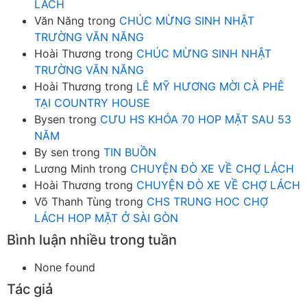
LÁCH
Văn Năng
trong
CHÚC MỪNG SINH NHẬT
TRƯỜNG VĂN NĂNG
Hoài Thương
trong
CHÚC MỪNG SINH NHẬT
TRƯỜNG VĂN NĂNG
Hoài Thương
trong
LÊ MỸ HƯƠNG MỜI CÀ PHÊ
TẠI COUNTRY HOUSE
Bysen
trong
CƯU HS KHÓA 70 HOP MẶT SAU 53
NĂM
By sen
trong
TIN BUỒN
Lương Minh
trong
CHUYỆN ĐÒ XE VỀ CHỢ LÁCH
Hoài Thương
trong
CHUYỆN ĐÒ XE VỀ CHỢ LÁCH
Võ Thanh Tùng
trong
CHS TRUNG HOC CHỢ
LÁCH HOP MẶT Ở SÀI GÒN
Bình luận nhiều trong tuần
None found
Tác giả