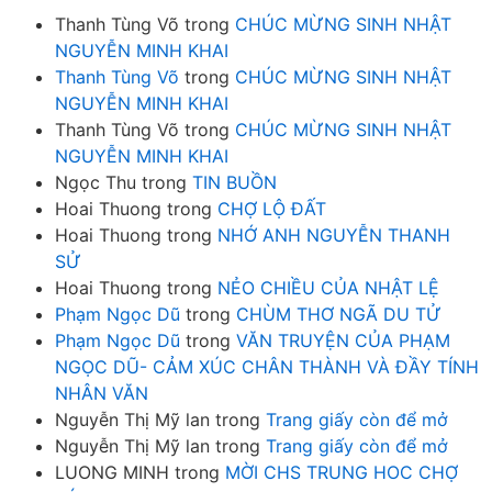
Thanh Tùng Võ
trong
CHÚC MỪNG SINH NHẬT
NGUYỄN MINH KHAI
Thanh Tùng Võ
trong
CHÚC MỪNG SINH NHẬT
NGUYỄN MINH KHAI
Thanh Tùng Võ
trong
CHÚC MỪNG SINH NHẬT
NGUYỄN MINH KHAI
Ngọc Thu
trong
TIN BUỒN
Hoai Thuong
trong
CHỢ LỘ ĐẤT
Hoai Thuong
trong
NHỚ ANH NGUYỄN THANH
SỬ
Hoai Thuong
trong
NẺO CHIỀU CỦA NHẬT LỆ
Phạm Ngọc Dũ
trong
CHÙM THƠ NGÃ DU TỬ
Phạm Ngọc Dũ
trong
VĂN TRUYỆN CỦA PHẠM
NGỌC DŨ- CẢM XÚC CHÂN THÀNH VÀ ĐẦY TÍNH
NHÂN VĂN
Nguyễn Thị Mỹ lan
trong
Trang giấy còn để mở
Nguyễn Thị Mỹ lan
trong
Trang giấy còn để mở
LUONG MINH
trong
MỜI CHS TRUNG HOC CHỢ