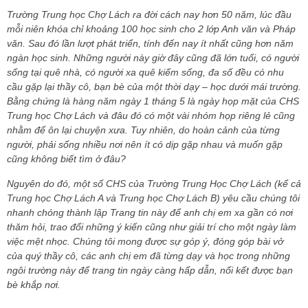
Trường Trung học Chợ Lách ra đời cách nay hơn 50 năm, lúc đầu
mỗi niên khóa chỉ khoảng 100 học sinh cho 2 lớp Anh văn và Pháp
văn. Sau đó lần lượt phát triển, tính đến nay ít nhất cũng hơn năm
ngàn học sinh. Những người này giờ đây cũng đã lớn tuổi, có người
sống tại quê nhà, có người xa quê kiếm sống, đa số đều có nhu
cầu gặp lại thầy cô, bạn bè của một thời dạy – học dưới mái trường.
Bằng chứng là hàng năm ngày 1 tháng 5 là ngày họp mặt của CHS
Trung học Chợ Lách và đâu đó có một vài nhóm họp riêng lẻ cũng
nhằm để ôn lại chuyện xưa. Tuy nhiên, do hoàn cảnh của từng
người, phải sống nhiều nơi nên ít có dịp gặp nhau và muốn gặp
cũng không biết tìm ở đâu?
Nguyên do đó, một số CHS của Trường Trung Học Chợ Lách (kể cả
Trung học Chợ Lách A và Trung học Chợ Lách B) yêu cầu chúng tôi
nhanh chóng thành lập Trang tin này để anh chị em xa gần có nơi
thăm hỏi, trao đổi những ý kiến cũng như giải trí cho một ngày làm
việc mệt nhọc. Chúng tôi mong được sự góp ý, đóng góp bài vở
của quý thầy cô, các anh chị em đã từng dạy và học trong những
ngôi trường này để trang tin ngày càng hấp dẫn, nối kết được bạn
bè khắp nơi.