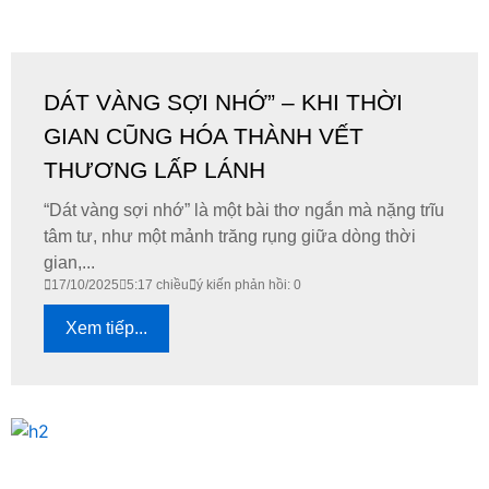
DÁT VÀNG SỢI NHỚ” – KHI THỜI
GIAN CŨNG HÓA THÀNH VẾT
THƯƠNG LẤP LÁNH
“Dát vàng sợi nhớ” là một bài thơ ngắn mà nặng trĩu
tâm tư, như một mảnh trăng rụng giữa dòng thời
gian,...
17/10/2025
5:17 chiều
ý kiến phản hồi: 0
Xem tiếp...