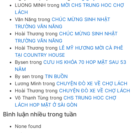
LUONG MINH
trong
MỜI CHS TRUNG HOC CHỢ
LÁCH
Văn Năng
trong
CHÚC MỪNG SINH NHẬT
TRƯỜNG VĂN NĂNG
Hoài Thương
trong
CHÚC MỪNG SINH NHẬT
TRƯỜNG VĂN NĂNG
Hoài Thương
trong
LÊ MỸ HƯƠNG MỜI CÀ PHÊ
TẠI COUNTRY HOUSE
Bysen
trong
CƯU HS KHÓA 70 HOP MẶT SAU 53
NĂM
By sen
trong
TIN BUỒN
Lương Minh
trong
CHUYỆN ĐÒ XE VỀ CHỢ LÁCH
Hoài Thương
trong
CHUYỆN ĐÒ XE VỀ CHỢ LÁCH
Võ Thanh Tùng
trong
CHS TRUNG HOC CHỢ
LÁCH HOP MẶT Ở SÀI GÒN
Bình luận nhiều trong tuần
None found