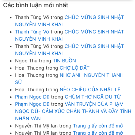
Các bình luận mới nhất
Thanh Tùng Võ
trong
CHÚC MỪNG SINH NHẬT
NGUYỄN MINH KHAI
Thanh Tùng Võ
trong
CHÚC MỪNG SINH NHẬT
NGUYỄN MINH KHAI
Thanh Tùng Võ
trong
CHÚC MỪNG SINH NHẬT
NGUYỄN MINH KHAI
Ngọc Thu
trong
TIN BUỒN
Hoai Thuong
trong
CHỢ LỘ ĐẤT
Hoai Thuong
trong
NHỚ ANH NGUYỄN THANH
SỬ
Hoai Thuong
trong
NẺO CHIỀU CỦA NHẬT LỆ
Phạm Ngọc Dũ
trong
CHÙM THƠ NGÃ DU TỬ
Phạm Ngọc Dũ
trong
VĂN TRUYỆN CỦA PHẠM
NGỌC DŨ- CẢM XÚC CHÂN THÀNH VÀ ĐẦY TÍNH
NHÂN VĂN
Nguyễn Thị Mỹ lan
trong
Trang giấy còn để mở
Nguyễn Thị Mỹ lan
trong
Trang giấy còn để mở