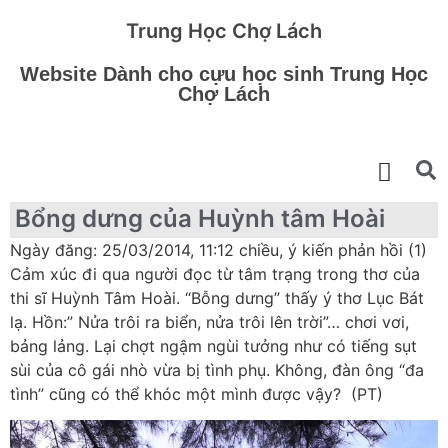
Trung Học Chợ Lách
Website Dành cho cựu học sinh Trung Học
Chợ Lách
Bổng dưng của Huỳnh tâm Hoài
Ngày đăng: 25/03/2014, 11:12 chiều, ý kiến phản hồi (1)
Cảm xúc đi qua người đọc từ tâm trạng trong thơ của
thi sĩ Huỳnh Tâm Hoài. “Bỗng dưng” thấy ý thơ Lục Bát
lạ. Hồn:” Nửa trôi ra biển, nửa trôi lên trời”… chơi vơi,
bảng lảng. Lại chợt ngậm ngùi tưởng như có tiếng sụt
sùi của cô gái nhò vừa bị tình phụ. Không, đàn ông “đa
tình” cũng có thể khóc một mình được vậy? (PT)