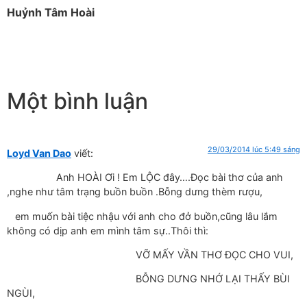
Huỷnh Tâm Hoài
Một bình luận
29/03/2014 lúc 5:49 sáng
Loyd Van Dao
viết:
Anh HOÀI Ơi ! Em LỘC đây….Đọc bài thơ của anh
,nghe như tâm trạng buồn buồn .Bỗng dưng thèm rượu,
em muốn bài tiệc nhậu với anh cho đở buồn,cũng lâu lắm
không có dịp anh em mình tâm sự..Thôi thì:
VỠ MẤY VẦN THƠ ĐỌC CHO VUI,
BỖNG DƯNG NHỚ LẠI THẤY BÙI
NGÙI,