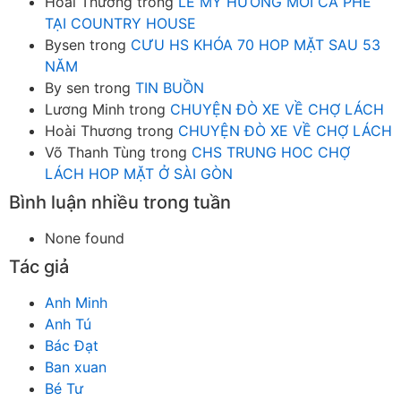
Hoài Thương
trong
LÊ MỸ HƯƠNG MỜI CÀ PHÊ
TẠI COUNTRY HOUSE
Bysen
trong
CƯU HS KHÓA 70 HOP MẶT SAU 53
NĂM
By sen
trong
TIN BUỒN
Lương Minh
trong
CHUYỆN ĐÒ XE VỀ CHỢ LÁCH
Hoài Thương
trong
CHUYỆN ĐÒ XE VỀ CHỢ LÁCH
Võ Thanh Tùng
trong
CHS TRUNG HOC CHỢ
LÁCH HOP MẶT Ở SÀI GÒN
Bình luận nhiều trong tuần
None found
Tác giả
Anh Minh
Anh Tú
Bác Đạt
Ban xuan
Bé Tư