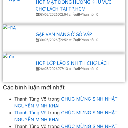
HOP MẶT ĐỒNG HƯƠNG KHU VỰC
CHỢ LÁCH TẠI TP.HCM
03/06/2026
2:04 chiều
Phản hồi: 0
GẶP VĂN NĂNG Ở GÒ VẤP
30/05/2026
9:52 chiều
Phản hồi: 0
HOP LỚP LÃO SINH TH CHỢ LÁCH
26/05/2026
7:13 chiều
Phản hồi: 0
Các bình luận mới nhất
Thanh Tùng Võ
trong
CHÚC MỪNG SINH NHẬT
NGUYỄN MINH KHAI
Thanh Tùng Võ
trong
CHÚC MỪNG SINH NHẬT
NGUYỄN MINH KHAI
Thanh Tùng Võ
trong
CHÚC MỪNG SINH NHẬT