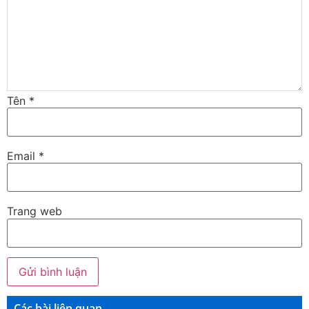
Tên
*
Email
*
Trang web
Các bài liên quan