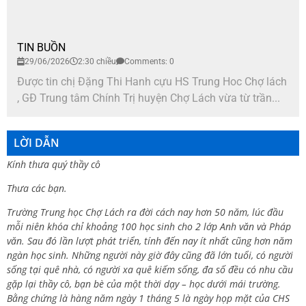
TIN BUỒN
29/06/2026
2:30 chiều
Comments: 0
Được tin chị Đặng Thi Hanh cựu HS Trung Hoc Chợ lách
, GĐ Trung tâm Chính Trị huyện Chợ Lách vừa từ trần...
LỜI DẪN
Kính thưa quý thầy cô
Thưa các bạn.
Trường Trung học Chợ Lách ra đời cách nay hơn 50 năm, lúc đầu
mỗi niên khóa chỉ khoảng 100 học sinh cho 2 lớp Anh văn và Pháp
văn. Sau đó lần lượt phát triển, tính đến nay ít nhất cũng hơn năm
ngàn học sinh. Những người này giờ đây cũng đã lớn tuổi, có người
sống tại quê nhà, có người xa quê kiếm sống, đa số đều có nhu cầu
gặp lại thầy cô, bạn bè của một thời dạy – học dưới mái trường.
Bằng chứng là hàng năm ngày 1 tháng 5 là ngày họp mặt của CHS