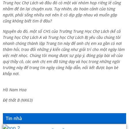
Trung học Chợ Lách và đâu đó có một vài nhóm họp riêng lẻ cũng
nhằm để ôn lại chuyện xưa. Tuy nhiên, do hoàn cảnh của từng
người, phải sống nhiều nơi nên ít có dịp gặp nhau và muốn gặp
cũng không biết tìm ở đâu?
Nguyên do đó, một số CHS của Trường Trung Học Chợ Lách (kể cả
Trung học Chợ Lách A và Trung học Chợ Lách B) yêu cầu chúng tôi
nhanh chóng thành lập Trang tin này để anh chị em xa gần có nơi
thăm hỏi, trao đổi những ý kiến cũng như giải trí cho một ngày làm
việc mệt nhọc. Chúng tôi mong được sự góp ý, đóng góp bài vở của
quý thầy cô, các anh chị em đã từng dạy và học trong những ngôi
trường này để trang tin ngày càng hấp dẫn, nối kết được bạn bè
khắp nơi.
Hồ Nam Hoa
Đệ thất B (NK63)
Tin nhà