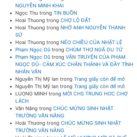
NGUYỄN MINH KHAI
Ngọc Thu
trong
TIN BUỒN
Hoai Thuong
trong
CHỢ LỘ ĐẤT
Hoai Thuong
trong
NHỚ ANH NGUYỄN THANH
SỬ
Hoai Thuong
trong
NẺO CHIỀU CỦA NHẬT LỆ
Phạm Ngọc Dũ
trong
CHÙM THƠ NGÃ DU TỬ
Phạm Ngọc Dũ
trong
VĂN TRUYỆN CỦA PHẠM
NGỌC DŨ- CẢM XÚC CHÂN THÀNH VÀ ĐẦY TÍNH
NHÂN VĂN
Nguyễn Thị Mỹ lan
trong
Trang giấy còn để mở
Nguyễn Thị Mỹ lan
trong
Trang giấy còn để mở
LUONG MINH
trong
MỜI CHS TRUNG HOC CHỢ
LÁCH
Văn Năng
trong
CHÚC MỪNG SINH NHẬT
TRƯỜNG VĂN NĂNG
Hoài Thương
trong
CHÚC MỪNG SINH NHẬT
TRƯỜNG VĂN NĂNG