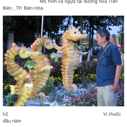
Mô hình cá ngựa tại đường hoa Trấn
Biên , TP. Biên Hòa
h2 Vị thuốc
đầu năm