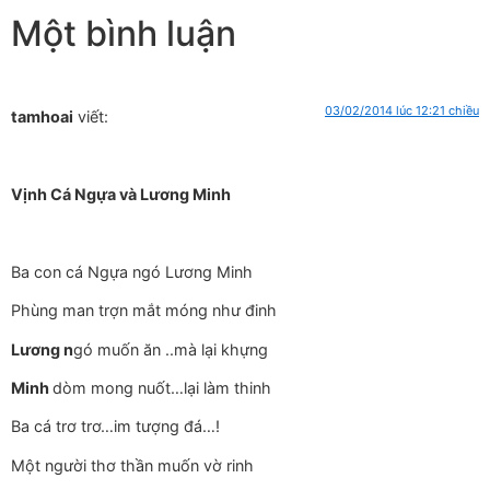
Một bình luận
03/02/2014 lúc 12:21 chiều
tamhoai
viết:
Vịnh Cá Ngựa và Lương Minh
Ba con cá Ngựa ngó Lương Minh
Phùng man trợn mắt móng như đinh
Lương n
gó muốn ăn ..mà lại khựng
Minh
dòm mong nuốt…lại làm thinh
Ba cá trơ trơ…im tượng đá…!
Một người thơ thần muốn vờ rinh