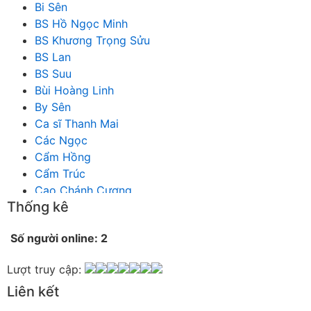
Bi Sên
BS Hồ Ngọc Minh
BS Khương Trọng Sửu
BS Lan
BS Suu
Bùi Hoàng Linh
By Sên
Ca sĩ Thanh Mai
Các Ngọc
Cẩm Hồng
Cẩm Trúc
Cao Chánh Cương
Thống kê
Cao Nhật Quyên
chánh thu
Số người online: 2
Chích Chị
Chiêu Hiền
Lượt truy cập:
Chu Trầm Nguyên Minh
Liên kết
Cò Bằng
Cỏ may