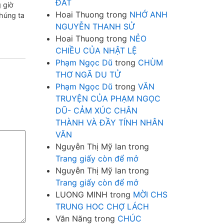
ĐẤT
 giờ
Hoai Thuong
trong
NHỚ ANH
Chúng ta
NGUYỄN THANH SỬ
Hoai Thuong
trong
NẺO
CHIỀU CỦA NHẬT LỆ
Phạm Ngọc Dũ
trong
CHÙM
THƠ NGÃ DU TỬ
Phạm Ngọc Dũ
trong
VĂN
TRUYỆN CỦA PHẠM NGỌC
DŨ- CẢM XÚC CHÂN
THÀNH VÀ ĐẦY TÍNH NHÂN
VĂN
Nguyễn Thị Mỹ lan
trong
Trang giấy còn để mở
Nguyễn Thị Mỹ lan
trong
Trang giấy còn để mở
LUONG MINH
trong
MỜI CHS
TRUNG HOC CHỢ LÁCH
Văn Năng
trong
CHÚC