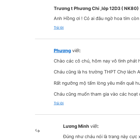
Trương t Phương Chi ,lớp 12D3 ( NK80)
Anh Hồng ơi ! Có ai đâu ngờ hoa tím cò
Trả lời
Phương
viết:
Chào các cô chú, hôm nay vô tình phát h
Cháu cũng là hs trường THPT Chợ lách 
Rất ngưỡng mộ tấm lòng yêu mến quê hư
Cháu cũng muốn tham gia vào các hoạt 
Trả lời
Lương Minh
viết:
Đúng như cháu nói là trang này cực x