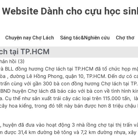
Website Dành cho cựu học sin
Chuyện nay Chợ Lách
Sáng tác&Nghiên cứu
Chợ thơ
ch tại TP.HCM
hản hồi (3)
và BLL đồng hương Chợ lách tại TP.HCM đã tổ chức họp m
òa , đường Lê Hồng Phong, quận 10, TP.HCM. Đến dự có cá
ị trấn cùng với gần 300 bà con đồng hương Chợ lách tại T
BND huyện Chợ lách đã báo cáo với bà con về tình hình ki
 Cụ thể như sản xuất trái cây các loại trên 115.000 tấn, l
u cây hoa kiểng, trong đó tết này bán được hơn 8 triệu chậu
, huyện đã đưa vào hoạt động 3 nhà lồng chợ tại thị trấn v
làm được 31,4 km đường bê tông và 7,2 km đường nhựa, xây