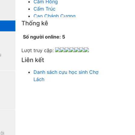
Cẩm Hồng
Cẩm Trúc
Cao Chánh Cương
Thống kê
Cao Nhật Quyên
chánh thu
Số người online: 5
Chích Chị
Chiêu Hiền
Lượt truy cập:
Chu Trầm Nguyên Minh
u
Liên kết
Cò Bằng
Cỏ may
Danh sách cựu học sinh Chợ
Công Bình
Lách
Công Hòa
Công Minh
c
Dang Chi
Dao dong
Diễm Ngọc
Dỗ Chiêu Đức
DS Lan
Dung Thị vân
ôi