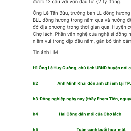
được 13 cầu với vốn đầu tư 7,2 tỷ đồng.
Ông Lê Tấn Bửu, trưởng ban LL đồng hương
BLL đồng hương trong năm qua và hướng đến 
đở địa phương trong thời gian qua, Huyện 
Chợ lách. Phần văn nghệ của nghệ sĩ đồng 
niềm vui trong dịp đầu năm, gắn bó tình cả
Tin ảnh HM
H1 Ông Lê Huy Cường, chủ tịch UBND huyện nói 
h2 Anh Minh Khai đón anh chi em tại TP
h3 Đồng nghiệp ngày nay (thầy Phạm Tiến, nguy
h4 Hai Công dân mới của Chợ lách
h5 Toàn cảnh buổi họp mặt