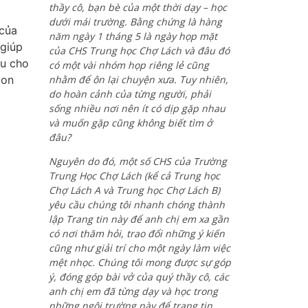
thầy cô, bạn bè của một thời dạy – học
dưới mái trường. Bằng chứng là hàng
 của
năm ngày 1 tháng 5 là ngày họp mặt
 giúp
của CHS Trung học Chợ Lách và đâu đó
ều cho
có một vài nhóm họp riêng lẻ cũng
con
nhằm để ôn lại chuyện xưa. Tuy nhiên,
do hoàn cảnh của từng người, phải
sống nhiều nơi nên ít có dịp gặp nhau
và muốn gặp cũng không biết tìm ở
đâu?
Nguyên do đó, một số CHS của Trường
Trung Học Chợ Lách (kể cả Trung học
Chợ Lách A và Trung học Chợ Lách B)
yêu cầu chúng tôi nhanh chóng thành
lập Trang tin này để anh chị em xa gần
có nơi thăm hỏi, trao đổi những ý kiến
cũng như giải trí cho một ngày làm việc
mệt nhọc. Chúng tôi mong được sự góp
ý, đóng góp bài vở của quý thầy cô, các
anh chị em đã từng dạy và học trong
những ngôi trường này để trang tin