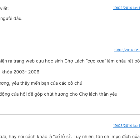
viết:
19/02/2014 lúc 
n người đâu.
19/03/2014 lúc 
iện ra trang web cựu học sinh Chợ Lách “cực xưa” làm cháu rất bồ
A khóa 2003- 2006
ơng, yêu thầy mến bạn của các cô chú
động của hội để góp chút hương cho Chợ lách thân yêu
19/03/2014 lúc 1
ưa, hay nói cách khác là “cổ lỗ sỉ”. Tuy nhiên, tôn chỉ mục đích của