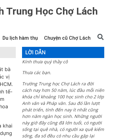
h Trung Học Chợ Lách
Du lịch hàm thụ
Chuyện cũ Chợ Lách
LỜI DẪN
Kính thưa quý thầy cô
ặt bà
Thưa các bạn.
c vị
Trường Trung học Chợ Lách ra đời
P.HCM.
cách nay hơn 50 năm, lúc đầu mỗi niên
nh tế-
khóa chỉ khoảng 100 học sinh cho 2 lớp
àm
Anh văn và Pháp văn. Sau đó lần lượt
 hoa
phát triển, tính đến nay ít nhất cũng
hơn năm ngàn học sinh. Những người
này giờ đây cũng đã lớn tuổi, có người
à khai
sống tại quê nhà, có người xa quê kiếm
 dựng
sống, đa số đều có nhu cầu gặp lại