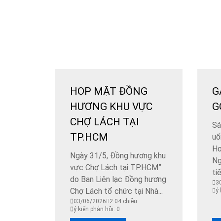
HOP MẶT ĐỒNG
G
HƯƠNG KHU VỰC
G
CHỢ LÁCH TẠI
Sá
TP.HCM
uố
Ho
Ngày 31/5, Đồng hương khu
Ng
vực Chợ Lách tại TP.HCM”
ti
do Ban Liên lạc Đồng hương
3
Chợ Lách tổ chức tại Nhà...
ý 
03/06/2026
2:04 chiều
ý kiến phản hồi: 0