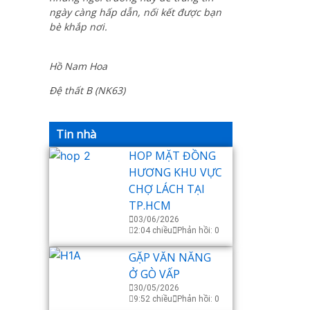
ngày càng hấp dẫn, nối kết được bạn
bè khắp nơi.
Hồ Nam Hoa
Đệ thất B (NK63)
Tin nhà
HOP MẶT ĐỒNG
HƯƠNG KHU VỰC
CHỢ LÁCH TẠI
TP.HCM
03/06/2026
2:04 chiều
Phản hồi: 0
GẶP VĂN NĂNG
Ở GÒ VẤP
30/05/2026
9:52 chiều
Phản hồi: 0