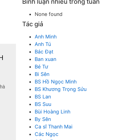
Bình luận nhiều trong tuần
None found
Tác giả
Anh Minh
Anh Tú
Bác Đạt
H
Ban xuan
Bé Tư
Bi Sên
BS Hồ Ngọc Minh
nhà
BS Khương Trọng Sửu
BS Lan
BS Suu
Bùi Hoàng Linh
By Sên
Ca sĩ Thanh Mai
Các Ngọc