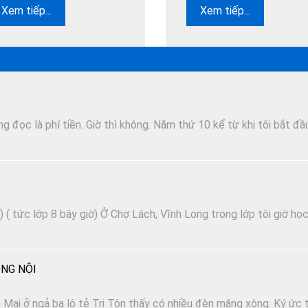
Xem tiếp...
Xem tiếp...
 đọc là phí tiền. Giờ thì không. Năm thứ 10 kể từ khi tôi bắt đầ
 ( tức lớp 8 bây giờ) Ở Chợ Lách, Vĩnh Long trong lớp tôi giờ họ
NG NỘI
Mai ở ngả ba lộ tẻ Tri Tôn thấy có nhiều đèn măng xông. Ký ức t