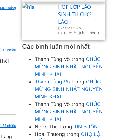
HOP LỚP LÃO
10:07 sáng
SINH TH CHỢ
LÁCH
26/05/2026
7:13 chiều
Phản hồi: 0
Các bình luận mới nhất
3:13 chiều
Thanh Tùng Võ
trong
CHÚC
i hồi
MỪNG SINH NHẬT NGUYỄN
MINH KHAI
Thanh Tùng Võ
trong
CHÚC
MỪNG SINH NHẬT NGUYỄN
MINH KHAI
Thanh Tùng Võ
trong
CHÚC
MỪNG SINH NHẬT NGUYỄN
MINH KHAI
1:31 chiều
Ngọc Thu
trong
TIN BUỒN
Hoai Thuong
trong
CHỢ LỘ
 trang