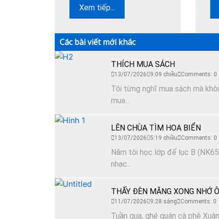
Xem tiếp...
Các bài viết mới khác
THÍCH MUA SÁCH
13/07/2026
9:09 chiều
Comments: 0
Tôi từng nghĩ mua sách mà không
mua...
LÊN CHÙA TÌM HOA BIỂN
13/07/2026
5:19 chiều
Comments: 0
Năm tôi học lớp để lục B (NK65)
nhạc...
THẤY ĐÈN MĂNG XONG NHỚ Ô
11/07/2026
9:28 sáng
Comments: 0
Tuần qua, ghé quán cà phê Xuân 