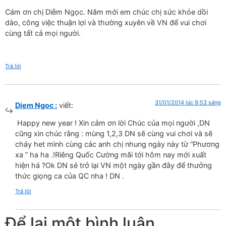
Cám ơn chị Diễm Ngọc. Năm mới em chúc chị sức khỏe dồi
dào, công việc thuận lợi và thường xuyên về VN để vui chơi
cùng tất cả mọi người.
Trả lời
31/01/2014 lúc 9:53 sáng
Diem Ngoc :
viết:
Happy new year ! Xin cảm ơn lời Chúc của mọi người ,DN
cũng xin chúc rằng : mùng 1,2,3 DN sẽ cùng vui chơi và sẽ
cháy het mình cùng các anh chị nhung ngày này từ “Phương
xa ” ha ha .!Riêng Quốc Cường mãi tới hôm nay mới xuất
hiện há ?Ok DN sẻ trở lại VN một ngày gần đây để thưởng
thức giọng ca của QC nha ! DN .
Trả lời
Để lại một bình luận