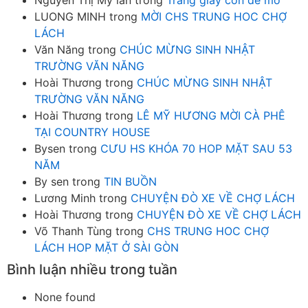
Nguyễn Thị Mỹ lan
trong
Trang giấy còn để mở
LUONG MINH
trong
MỜI CHS TRUNG HOC CHỢ
LÁCH
Văn Năng
trong
CHÚC MỪNG SINH NHẬT
TRƯỜNG VĂN NĂNG
Hoài Thương
trong
CHÚC MỪNG SINH NHẬT
TRƯỜNG VĂN NĂNG
Hoài Thương
trong
LÊ MỸ HƯƠNG MỜI CÀ PHÊ
TẠI COUNTRY HOUSE
Bysen
trong
CƯU HS KHÓA 70 HOP MẶT SAU 53
NĂM
By sen
trong
TIN BUỒN
Lương Minh
trong
CHUYỆN ĐÒ XE VỀ CHỢ LÁCH
Hoài Thương
trong
CHUYỆN ĐÒ XE VỀ CHỢ LÁCH
Võ Thanh Tùng
trong
CHS TRUNG HOC CHỢ
LÁCH HOP MẶT Ở SÀI GÒN
Bình luận nhiều trong tuần
None found