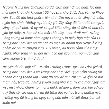
Trường Trung học Chợ Lách ra đời cách nay hơn 50 năm, lúc đầu
mỗi niên khóa chỉ khoảng 100 học sinh cho 2 lớp Anh văn và Pháp
văn. Sau đó lần lượt phát triển, tính đến nay ít nhất cũng hơn năm
ngàn học sinh. Những người này giờ đây cũng đã lớn tuổi, có người
sống tại quê nhà, có người xa quê kiếm sống, đa số đều có nhu cầu
gặp lại thầy cô, bạn bè của một thời dạy – học dưới mái trường.
Bằng chứng là hàng năm ngày 1 tháng 5 là ngày họp mặt của CHS
Trung học Chợ Lách và đâu đó có một vài nhóm họp riêng lẻ cũng
nhằm để ôn lại chuyện xưa. Tuy nhiên, do hoàn cảnh của từng
người, phải sống nhiều nơi nên ít có dịp gặp nhau và muốn gặp
cũng không biết tìm ở đâu?
Nguyên do đó, một số CHS của Trường Trung Học Chợ Lách (kể cả
Trung học Chợ Lách A và Trung học Chợ Lách B) yêu cầu chúng tôi
nhanh chóng thành lập Trang tin này để anh chị em xa gần có nơi
thăm hỏi, trao đổi những ý kiến cũng như giải trí cho một ngày làm
việc mệt nhọc. Chúng tôi mong được sự góp ý, đóng góp bài vở của
quý thầy cô, các anh chị em đã từng dạy và học trong những ngôi
trường này để trang tin ngày càng hấp dẫn, nối kết được bạn bè
khắp nơi.