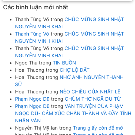
Các bình luận mới nhất
Thanh Tùng Võ
trong
CHÚC MỪNG SINH NHẬT
NGUYỄN MINH KHAI
Thanh Tùng Võ
trong
CHÚC MỪNG SINH NHẬT
NGUYỄN MINH KHAI
Thanh Tùng Võ
trong
CHÚC MỪNG SINH NHẬT
NGUYỄN MINH KHAI
Ngọc Thu
trong
TIN BUỒN
Hoai Thuong
trong
CHỢ LỘ ĐẤT
Hoai Thuong
trong
NHỚ ANH NGUYỄN THANH
SỬ
Hoai Thuong
trong
NẺO CHIỀU CỦA NHẬT LỆ
Phạm Ngọc Dũ
trong
CHÙM THƠ NGÃ DU TỬ
Phạm Ngọc Dũ
trong
VĂN TRUYỆN CỦA PHẠM
NGỌC DŨ- CẢM XÚC CHÂN THÀNH VÀ ĐẦY TÍNH
NHÂN VĂN
Nguyễn Thị Mỹ lan
trong
Trang giấy còn để mở