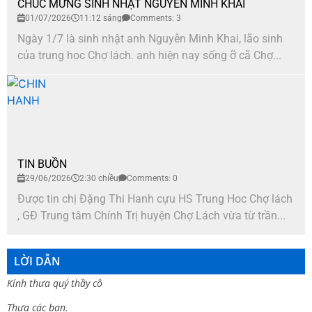
CHÚC MỪNG SINH NHẬT NGUYỄN MINH KHAI
01/07/2026
11:12 sáng
Comments: 3
Ngày 1/7 là sinh nhật anh Nguyễn Minh Khai, lão sinh
của trung hoc Chợ lách. anh hiện nay sống ỡ cã Chợ...
TIN BUỒN
29/06/2026
2:30 chiều
Comments: 0
Được tin chị Đặng Thi Hanh cựu HS Trung Hoc Chợ lách
, GĐ Trung tâm Chính Trị huyện Chợ Lách vừa từ trần...
LỜI DẪN
Kính thưa quý thầy cô
Thưa các bạn.