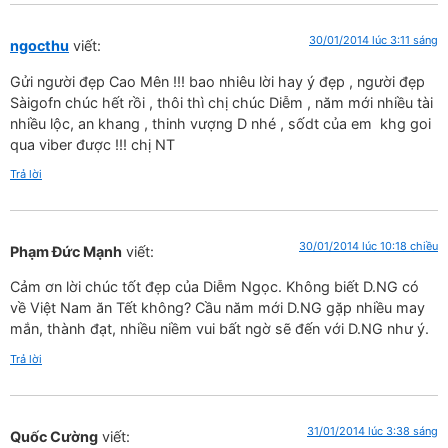
30/01/2014 lúc 3:11 sáng
ngocthu
viết:
Gửi người đẹp Cao Mên !!! bao nhiêu lời hay ý đẹp , người đẹp
Sàigofn chúc hết rồi , thôi thì chị chúc Diễm , năm mới nhiều tài
nhiều lộc, an khang , thinh vượng D nhé , sốdt của em khg goi
qua viber được !!! chị NT
Trả lời
30/01/2014 lúc 10:18 chiều
Phạm Đức Mạnh
viết:
Cảm ơn lời chúc tốt đẹp của Diễm Ngọc. Không biết D.NG có
về Việt Nam ăn Tết không? Cầu năm mới D.NG gặp nhiều may
mắn, thành đạt, nhiều niềm vui bất ngờ sẽ đến với D.NG như ý.
Trả lời
31/01/2014 lúc 3:38 sáng
Quốc Cường
viết: