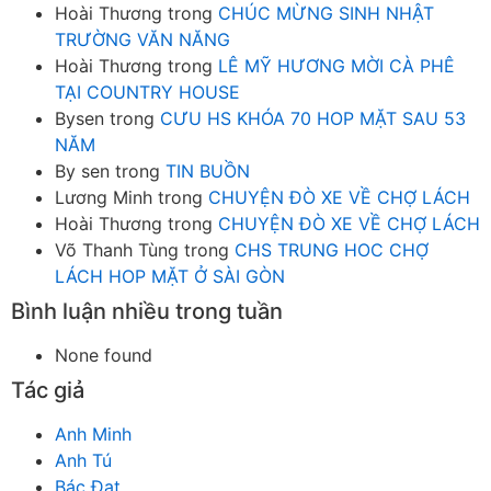
Hoài Thương
trong
CHÚC MỪNG SINH NHẬT
TRƯỜNG VĂN NĂNG
Hoài Thương
trong
LÊ MỸ HƯƠNG MỜI CÀ PHÊ
TẠI COUNTRY HOUSE
Bysen
trong
CƯU HS KHÓA 70 HOP MẶT SAU 53
NĂM
By sen
trong
TIN BUỒN
Lương Minh
trong
CHUYỆN ĐÒ XE VỀ CHỢ LÁCH
Hoài Thương
trong
CHUYỆN ĐÒ XE VỀ CHỢ LÁCH
Võ Thanh Tùng
trong
CHS TRUNG HOC CHỢ
LÁCH HOP MẶT Ở SÀI GÒN
Bình luận nhiều trong tuần
None found
Tác giả
Anh Minh
Anh Tú
Bác Đạt