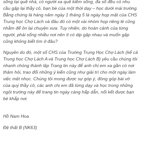
sống tại quê nhà, có người xa quê kiếm sống, đa số đều có nhu
cầu gặp lại thầy cô, bạn bè của một thời dạy – học dưới mái trường.
Bằng chứng là hàng năm ngày 1 tháng 5 là ngày họp mặt của CHS
Trung học Chợ Lách và đâu đó có một vài nhóm họp riêng lẻ cũng
nhằm để ôn lại chuyện xưa. Tuy nhiên, do hoàn cảnh của từng
người, phải sống nhiều nơi nên ít có dịp gặp nhau và muốn gặp
cũng không biết tìm ở đâu?
Nguyên do đó, một số CHS của Trường Trung Học Chợ Lách (kể cả
Trung học Chợ Lách A và Trung học Chợ Lách B) yêu cầu chúng tôi
nhanh chóng thành lập Trang tin này để anh chị em xa gần có nơi
thăm hỏi, trao đổi những ý kiến cũng như giải trí cho một ngày làm
việc mệt nhọc. Chúng tôi mong được sự góp ý, đóng góp bài vở
của quý thầy cô, các anh chị em đã từng dạy và học trong những
ngôi trường này để trang tin ngày càng hấp dẫn, nối kết được bạn
bè khắp nơi.
Hồ Nam Hoa
Đệ thất B (NK63)