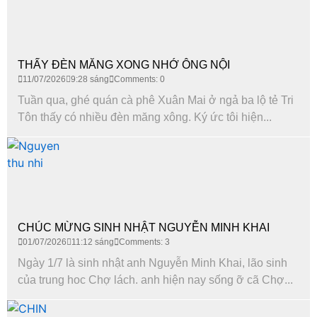
THẤY ĐÈN MĂNG XONG NHỚ ÔNG NỘI
11/07/2026
9:28 sáng
Comments: 0
Tuần qua, ghé quán cà phê Xuân Mai ở ngả ba lộ tẻ Tri
Tôn thấy có nhiều đèn măng xông. Ký ức tôi hiện...
CHÚC MỪNG SINH NHẬT NGUYỄN MINH KHAI
01/07/2026
11:12 sáng
Comments: 3
Ngày 1/7 là sinh nhật anh Nguyễn Minh Khai, lão sinh
của trung hoc Chợ lách. anh hiện nay sống ỡ cã Chợ...