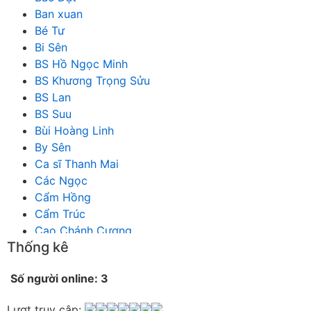
Ban xuan
Bé Tư
Bi Sên
BS Hồ Ngọc Minh
BS Khương Trọng Sửu
BS Lan
BS Suu
Bùi Hoàng Linh
By Sên
Ca sĩ Thanh Mai
Các Ngọc
Cẩm Hồng
Cẩm Trúc
Cao Chánh Cương
Thống kê
Cao Nhật Quyên
chánh thu
Số người online: 3
Chích Chị
Chiêu Hiền
Lượt truy cập: