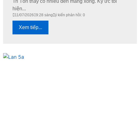
Tri Tôn thấy có nhiều đèn măng xông. Ký ức tôi
hiện...
11/07/2026
9:28 sáng
ý kiến phản hồi: 0
Xem tiếp...