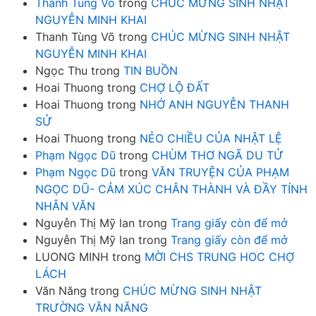
Thanh Tùng Võ
trong
CHÚC MỪNG SINH NHẬT
NGUYỄN MINH KHAI
Thanh Tùng Võ
trong
CHÚC MỪNG SINH NHẬT
NGUYỄN MINH KHAI
Ngọc Thu
trong
TIN BUỒN
Hoai Thuong
trong
CHỢ LỘ ĐẤT
Hoai Thuong
trong
NHỚ ANH NGUYỄN THANH
SỬ
Hoai Thuong
trong
NẺO CHIỀU CỦA NHẬT LỆ
Phạm Ngọc Dũ
trong
CHÙM THƠ NGÃ DU TỬ
Phạm Ngọc Dũ
trong
VĂN TRUYỆN CỦA PHẠM
NGỌC DŨ- CẢM XÚC CHÂN THÀNH VÀ ĐẦY TÍNH
NHÂN VĂN
Nguyễn Thị Mỹ lan
trong
Trang giấy còn để mở
Nguyễn Thị Mỹ lan
trong
Trang giấy còn để mở
LUONG MINH
trong
MỜI CHS TRUNG HOC CHỢ
LÁCH
Văn Năng
trong
CHÚC MỪNG SINH NHẬT
TRƯỜNG VĂN NĂNG