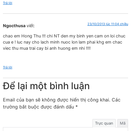
Trả lời
23/10/2013 lúc 11:04 chiều
Ngocthusa
viết:
chao em Hong Thu !!! chi NT den my binh yen cam on loi chuc
cua e ! luc nay cho lach minh nuoc lon lam phai khg em chac
viec thu mua trai cay bi anh huong em nhi !!!!
Trả lời
Để lại một bình luận
Email của bạn sẽ không được hiển thị công khai.
Các
trường bắt buộc được đánh dấu
*
Trực quan
Mã