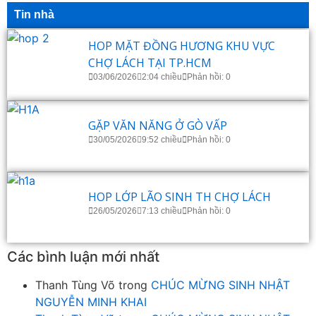
Tin nhà
HOP MẶT ĐỒNG HƯƠNG KHU VỰC
CHỢ LÁCH TẠI TP.HCM
03/06/2026
2:04 chiều
Phản hồi: 0
GẶP VĂN NĂNG Ở GÒ VẤP
30/05/2026
9:52 chiều
Phản hồi: 0
HOP LỚP LÃO SINH TH CHỢ LÁCH
26/05/2026
7:13 chiều
Phản hồi: 0
Các bình luận mới nhất
Thanh Tùng Võ
trong
CHÚC MỪNG SINH NHẬT
NGUYỄN MINH KHAI