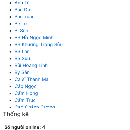
Anh Tú
Bác Đạt
Ban xuan
Bé Tư
Bi Sên
BS Hồ Ngọc Minh
BS Khương Trọng Sửu
BS Lan
BS Suu
Bùi Hoàng Linh
By Sên
Ca sĩ Thanh Mai
Các Ngọc
Cẩm Hồng
Cẩm Trúc
Cao Chánh Cương
Thống kê
Cao Nhật Quyên
chánh thu
Số người online: 4
Chích Chị