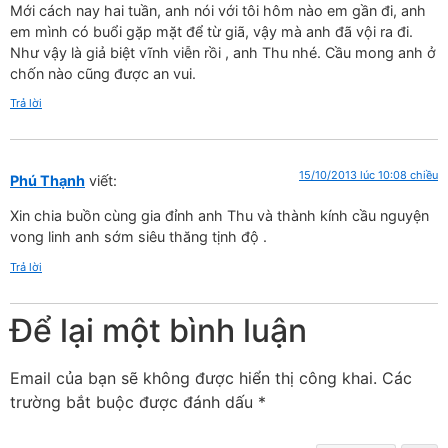
Mới cách nay hai tuần, anh nói với tôi hôm nào em gần đi, anh
em mình có buổi gặp mặt để từ giã, vậy mà anh đã vội ra đi.
Như vậy là giả biệt vĩnh viễn rồi , anh Thu nhé. Cầu mong anh ở
chốn nào cũng được an vui.
Trả lời
15/10/2013 lúc 10:08 chiều
Phú Thạnh
viết:
Xin chia buồn cùng gia đỉnh anh Thu và thành kính cầu nguyện
vong linh anh sớm siêu thăng tịnh độ .
Trả lời
Để lại một bình luận
Email của bạn sẽ không được hiển thị công khai.
Các
trường bắt buộc được đánh dấu
*