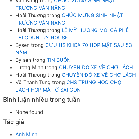
Văn Năng
trong
CHÚC MỪNG SINH NHẬT
TRƯỜNG VĂN NĂNG
Hoài Thương
trong
CHÚC MỪNG SINH NHẬT
TRƯỜNG VĂN NĂNG
Hoài Thương
trong
LÊ MỸ HƯƠNG MỜI CÀ PHÊ
TẠI COUNTRY HOUSE
Bysen
trong
CƯU HS KHÓA 70 HOP MẶT SAU 53
NĂM
By sen
trong
TIN BUỒN
Lương Minh
trong
CHUYỆN ĐÒ XE VỀ CHỢ LÁCH
Hoài Thương
trong
CHUYỆN ĐÒ XE VỀ CHỢ LÁCH
Võ Thanh Tùng
trong
CHS TRUNG HOC CHỢ
LÁCH HOP MẶT Ở SÀI GÒN
Bình luận nhiều trong tuần
None found
Tác giả
Anh Minh