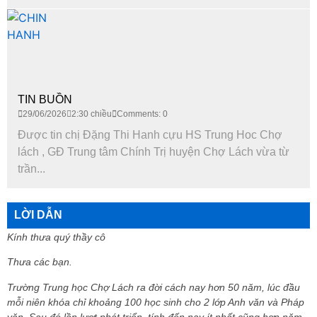
TIN BUỒN
29/06/2026
2:30 chiều
Comments: 0
Được tin chị Đặng Thi Hanh cựu HS Trung Hoc Chợ
lách , GĐ Trung tâm Chính Trị huyện Chợ Lách vừa từ
trần...
LỜI DẪN
Kính thưa quý thầy cô
Thưa các bạn.
Trường Trung học Chợ Lách ra đời cách nay hơn 50 năm, lúc đầu
mỗi niên khóa chỉ khoảng 100 học sinh cho 2 lớp Anh văn và Pháp
văn. Sau đó lần lượt phát triển, tính đến nay ít nhất cũng hơn năm