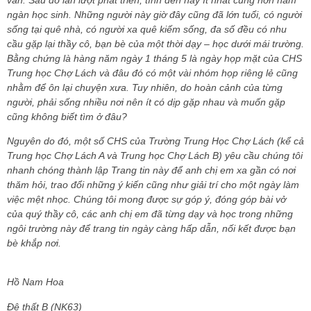
ngàn học sinh. Những người này giờ đây cũng đã lớn tuổi, có người
sống tại quê nhà, có người xa quê kiếm sống, đa số đều có nhu
cầu gặp lại thầy cô, bạn bè của một thời dạy – học dưới mái trường.
Bằng chứng là hàng năm ngày 1 tháng 5 là ngày họp mặt của CHS
Trung học Chợ Lách và đâu đó có một vài nhóm họp riêng lẻ cũng
nhằm để ôn lại chuyện xưa. Tuy nhiên, do hoàn cảnh của từng
người, phải sống nhiều nơi nên ít có dịp gặp nhau và muốn gặp
cũng không biết tìm ở đâu?
Nguyên do đó, một số CHS của Trường Trung Học Chợ Lách (kể cả
Trung học Chợ Lách A và Trung học Chợ Lách B) yêu cầu chúng tôi
nhanh chóng thành lập Trang tin này để anh chị em xa gần có nơi
thăm hỏi, trao đổi những ý kiến cũng như giải trí cho một ngày làm
việc mệt nhọc. Chúng tôi mong được sự góp ý, đóng góp bài vở
của quý thầy cô, các anh chị em đã từng dạy và học trong những
ngôi trường này để trang tin ngày càng hấp dẫn, nối kết được bạn
bè khắp nơi.
Hồ Nam Hoa
Đệ thất B (NK63)