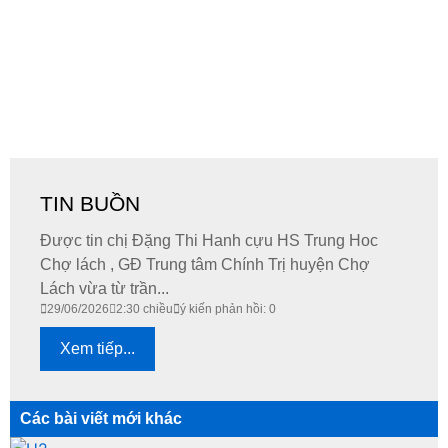
TIN BUỒN
Được tin chị Đặng Thi Hanh cựu HS Trung Hoc
Chợ lách , GĐ Trung tâm Chính Trị huyện Chợ
Lách vừa từ trần...
29/06/2026
2:30 chiều
ý kiến phản hồi: 0
Xem tiếp...
Các bài viết mới khác