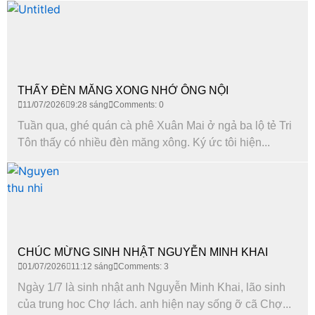
THẤY ĐÈN MĂNG XONG NHỚ ÔNG NỘI
11/07/2026
9:28 sáng
Comments: 0
Tuần qua, ghé quán cà phê Xuân Mai ở ngả ba lộ tẻ Tri
Tôn thấy có nhiều đèn măng xông. Ký ức tôi hiện...
CHÚC MỪNG SINH NHẬT NGUYỄN MINH KHAI
01/07/2026
11:12 sáng
Comments: 3
Ngày 1/7 là sinh nhật anh Nguyễn Minh Khai, lão sinh
của trung hoc Chợ lách. anh hiện nay sống ỡ cã Chợ...