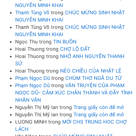
NGUYỄN MINH KHAI
Thanh Tùng Võ
trong
CHÚC MỪNG SINH NHẬT
NGUYỄN MINH KHAI
Thanh Tùng Võ
trong
CHÚC MỪNG SINH NHẬT
NGUYỄN MINH KHAI
Ngọc Thu
trong
TIN BUỒN
Hoai Thuong
trong
CHỢ LỘ ĐẤT
Hoai Thuong
trong
NHỚ ANH NGUYỄN THANH
SỬ
Hoai Thuong
trong
NẺO CHIỀU CỦA NHẬT LỆ
Phạm Ngọc Dũ
trong
CHÙM THƠ NGÃ DU TỬ
Phạm Ngọc Dũ
trong
VĂN TRUYỆN CỦA PHẠM
NGỌC DŨ- CẢM XÚC CHÂN THÀNH VÀ ĐẦY TÍNH
NHÂN VĂN
Nguyễn Thị Mỹ lan
trong
Trang giấy còn để mở
Nguyễn Thị Mỹ lan
trong
Trang giấy còn để mở
LUONG MINH
trong
MỜI CHS TRUNG HOC CHỢ
LÁCH