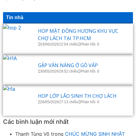
Tin nhà
HOP MẶT ĐỒNG HƯƠNG KHU VỰC
CHỢ LÁCH TẠI TP.HCM
03/06/2026
2:04 chiều
Phản hồi: 0
GẶP VĂN NĂNG Ở GÒ VẤP
30/05/2026
9:52 chiều
Phản hồi: 0
HOP LỚP LÃO SINH TH CHỢ LÁCH
26/05/2026
7:13 chiều
Phản hồi: 0
Các bình luận mới nhất
Thanh Tùng Võ
trong
CHÚC MỪNG SINH NHẬT