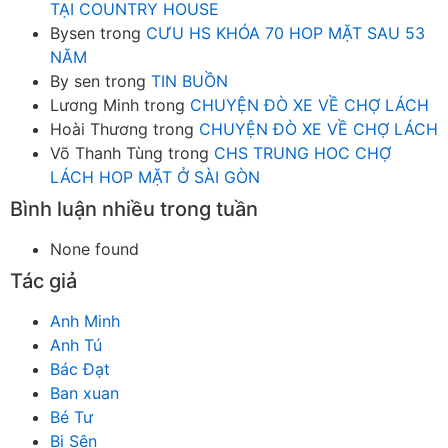
TẠI COUNTRY HOUSE
Bysen
trong
CƯU HS KHÓA 70 HOP MẶT SAU 53
NĂM
By sen
trong
TIN BUỒN
Lương Minh
trong
CHUYỆN ĐÒ XE VỀ CHỢ LÁCH
Hoài Thương
trong
CHUYỆN ĐÒ XE VỀ CHỢ LÁCH
Võ Thanh Tùng
trong
CHS TRUNG HOC CHỢ
LÁCH HOP MẶT Ở SÀI GÒN
Bình luận nhiều trong tuần
None found
Tác giả
Anh Minh
Anh Tú
Bác Đạt
Ban xuan
Bé Tư
Bi Sên