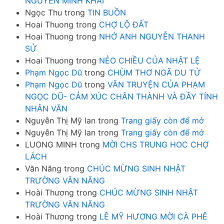
NGUYỄN MINH KHAI
Ngọc Thu
trong
TIN BUỒN
Hoai Thuong
trong
CHỢ LỘ ĐẤT
Hoai Thuong
trong
NHỚ ANH NGUYỄN THANH
SỬ
Hoai Thuong
trong
NẺO CHIỀU CỦA NHẬT LỆ
Phạm Ngọc Dũ
trong
CHÙM THƠ NGÃ DU TỬ
Phạm Ngọc Dũ
trong
VĂN TRUYỆN CỦA PHẠM
NGỌC DŨ- CẢM XÚC CHÂN THÀNH VÀ ĐẦY TÍNH
NHÂN VĂN
Nguyễn Thị Mỹ lan
trong
Trang giấy còn để mở
Nguyễn Thị Mỹ lan
trong
Trang giấy còn để mở
LUONG MINH
trong
MỜI CHS TRUNG HOC CHỢ
LÁCH
Văn Năng
trong
CHÚC MỪNG SINH NHẬT
TRƯỜNG VĂN NĂNG
Hoài Thương
trong
CHÚC MỪNG SINH NHẬT
TRƯỜNG VĂN NĂNG
Hoài Thương
trong
LÊ MỸ HƯƠNG MỜI CÀ PHÊ