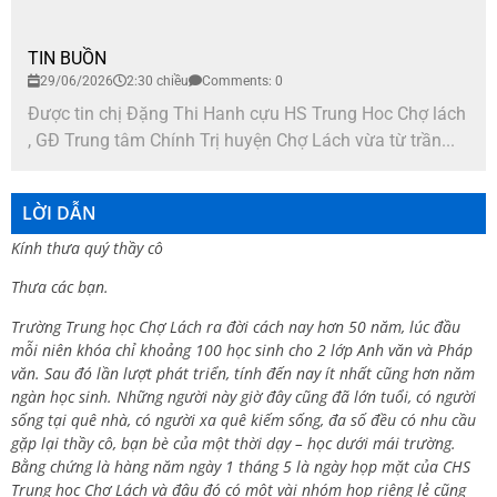
TIN BUỒN
29/06/2026
2:30 chiều
Comments: 0
Được tin chị Đặng Thi Hanh cựu HS Trung Hoc Chợ lách
, GĐ Trung tâm Chính Trị huyện Chợ Lách vừa từ trần...
LỜI DẪN
Kính thưa quý thầy cô
Thưa các bạn.
Trường Trung học Chợ Lách ra đời cách nay hơn 50 năm, lúc đầu
mỗi niên khóa chỉ khoảng 100 học sinh cho 2 lớp Anh văn và Pháp
văn. Sau đó lần lượt phát triển, tính đến nay ít nhất cũng hơn năm
ngàn học sinh. Những người này giờ đây cũng đã lớn tuổi, có người
sống tại quê nhà, có người xa quê kiếm sống, đa số đều có nhu cầu
gặp lại thầy cô, bạn bè của một thời dạy – học dưới mái trường.
Bằng chứng là hàng năm ngày 1 tháng 5 là ngày họp mặt của CHS
Trung học Chợ Lách và đâu đó có một vài nhóm họp riêng lẻ cũng