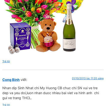
Trả lời
01/10/2013 lúc 11:20 sáng
Cong Binh
viết:
Nhan dip Sinh Nhat chi My Huong CB chuc chi SN vui ve tre
dep va yeu doi,luon nhan duoc nhieu bai viet va hinh anh chi
gui ve trang THCL.
Trả lời