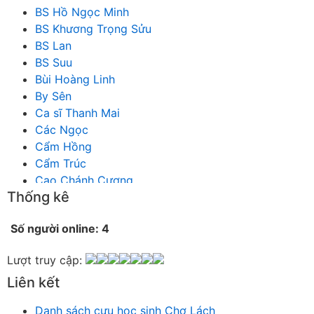
BS Hồ Ngọc Minh
BS Khương Trọng Sửu
BS Lan
BS Suu
Bùi Hoàng Linh
By Sên
Ca sĩ Thanh Mai
Các Ngọc
Cẩm Hồng
Cẩm Trúc
Cao Chánh Cương
Thống kê
Cao Nhật Quyên
chánh thu
Số người online: 4
Chích Chị
Chiêu Hiền
Lượt truy cập:
Chu Trầm Nguyên Minh
Liên kết
Cò Bằng
Cỏ may
Danh sách cựu học sinh Chợ Lách