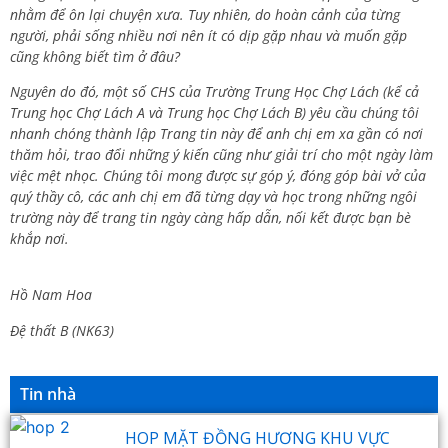
nhằm để ôn lại chuyện xưa. Tuy nhiên, do hoàn cảnh của từng
người, phải sống nhiều nơi nên ít có dịp gặp nhau và muốn gặp
cũng không biết tìm ở đâu?
Nguyên do đó, một số CHS của Trường Trung Học Chợ Lách (kể cả
Trung học Chợ Lách A và Trung học Chợ Lách B) yêu cầu chúng tôi
nhanh chóng thành lập Trang tin này để anh chị em xa gần có nơi
thăm hỏi, trao đổi những ý kiến cũng như giải trí cho một ngày làm
việc mệt nhọc. Chúng tôi mong được sự góp ý, đóng góp bài vở của
quý thầy cô, các anh chị em đã từng dạy và học trong những ngôi
trường này để trang tin ngày càng hấp dẫn, nối kết được bạn bè
khắp nơi.
Hồ Nam Hoa
Đệ thất B (NK63)
Tin nhà
HOP MẶT ĐỒNG HƯƠNG KHU VỰC