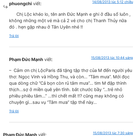
14/08/2013 lúc 5:12 chiều
phuongchi
viết:
Chị Lộc khéo lo, tên anh Đức Mạnh e ghi ở đầu sổ luôn ,
không những một vé mà cả 2 vé cho chị Thanh Thủy nữa
đó . hẹn gặp nhau ở Tân Uyên nhé !!
Trả lời
15/08/2013 lúc 10:44 sáng
Phạm Đức Mạnh
viết:
– Cảm ơn chị LộcParis đã tặng tập thơ của M đến người yêu
thơ: Ngọc Vinh và Hồng Thu, và còn… “Tắm mưa”. Mới đọc
qua dòng chữ “Cả bọn còn rủ tắm mưa”… tim M đập thình
thịch…sợ ở miền quê yên tĩnh. bắt chước bầy “…trẻ nhỏ
phiêu phiêu tắm…” …thì chết mất !!? cũng may không có
chuyện gì…sau vụ “Tắm mưa” tập thể này…
Trả lời
15/08/2013 lúc 7:30 sáng
Phạm Đức Mạnh
viết: