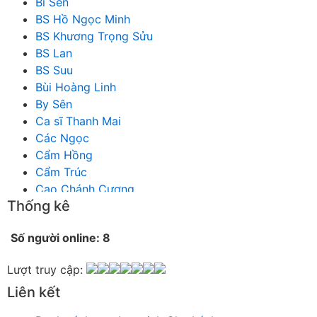
Bi Sên
BS Hồ Ngọc Minh
BS Khương Trọng Sửu
BS Lan
BS Suu
Bùi Hoàng Linh
By Sên
Ca sĩ Thanh Mai
Các Ngọc
Cẩm Hồng
Cẩm Trúc
Cao Chánh Cương
Thống kê
Cao Nhật Quyên
chánh thu
Số người online: 8
Chích Chị
Chiêu Hiền
Lượt truy cập:
Chu Trầm Nguyên Minh
Liên kết
Cò Bằng
Cỏ may