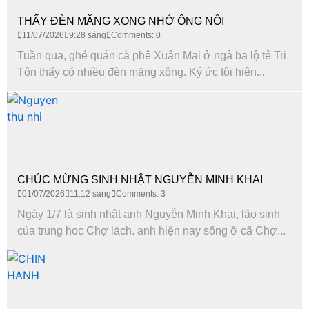
THẤY ĐÈN MĂNG XONG NHỚ ÔNG NỘI
11/07/2026
9:28 sáng
Comments: 0
Tuần qua, ghé quán cà phê Xuân Mai ở ngả ba lộ tẻ Tri
Tôn thấy có nhiều đèn măng xông. Ký ức tôi hiện...
CHÚC MỪNG SINH NHẬT NGUYỄN MINH KHAI
01/07/2026
11:12 sáng
Comments: 3
Ngày 1/7 là sinh nhật anh Nguyễn Minh Khai, lão sinh
của trung hoc Chợ lách. anh hiện nay sống ỡ cã Chợ...