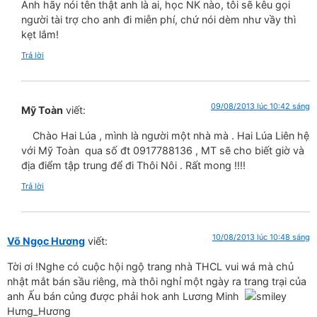
Anh hãy nói tên thật anh là ai, học NK nào, tôi sẽ kêu gọi
người tài trợ cho anh đi miễn phí, chứ nói dèm như vầy thì
kẹt lắm!
Trả lời
09/08/2013 lúc 10:42 sáng
Mỹ Toàn
viết:
Chào Hai Lúa , mình là người một nhà mà . Hai Lúa Liên hệ
với Mỹ Toàn qua số đt 0917788136 , MT sẽ cho biết giờ và
địa điểm tập trung để đi Thôi Nôi . Rất mong !!!!
Trả lời
10/08/2013 lúc 10:48 sáng
Võ Ngọc Hương
viết:
Tời ơi !Nghe có cuộc hội ngộ trang nhà THCL vui wá mà chủ
nhật mắt bán sầu riêng, mà thôi nghỉ một ngày ra trang trại của
anh Ấu bán củng được phải hok anh Lương Minh
Hưng_Hương