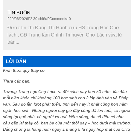
TIN BUỒN
29/06/2026
2:30 chiều
Comments: 0
Được tin chị Đặng Thi Hanh cựu HS Trung Hoc Chợ
lách , GĐ Trung tâm Chính Trị huyện Chợ Lách vừa từ
trần...
LỜI DẪN
Kính thưa quý thầy cô
Thưa các bạn.
Trường Trung học Chợ Lách ra đời cách nay hơn 50 năm, lúc đầu
mỗi niên khóa chỉ khoảng 100 học sinh cho 2 lớp Anh văn và Pháp
văn. Sau đó lần lượt phát triển, tính đến nay ít nhất cũng hơn năm
ngàn học sinh. Những người này giờ đây cũng đã lớn tuổi, có người
sống tại quê nhà, có người xa quê kiếm sống, đa số đều có nhu
cầu gặp lại thầy cô, bạn bè của một thời dạy – học dưới mái trường.
Bằng chứng là hàng năm ngày 1 tháng 5 là ngày họp mặt của CHS