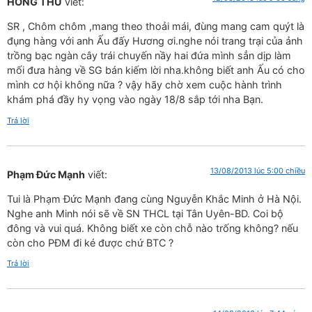
HỒNG THU
viết:
SR , Chôm chôm ,mang theo thoải mái, đùng mang cam quýt là
đụng hàng với anh Ấu đấy Hương ơi.nghe nói trang trại của ảnh
trồng bạc ngàn cây trái chuyến nầy hai đứa mình sẳn dịp làm
mối đưa hàng về SG bán kiếm lời nha.không biết anh Ấu có cho
mình cơ hội không nữa ? vậy hãy chờ xem cuộc hành trình
khám phá đầy hy vọng vào ngày 18/8 sắp tới nha Bạn.
Trả lời
13/08/2013 lúc 5:00 chiều
Phạm Đức Mạnh
viết:
Tui là Phạm Đức Mạnh đang cùng Nguyễn Khắc Minh ở Hà Nội.
Nghe anh Minh nói sẽ về SN THCL tại Tân Uyên-BD. Coi bộ
đông và vui quá. Không biết xe còn chỗ nào trống không? nếu
còn cho PĐM đi ké được chứ BTC ?
Trả lời