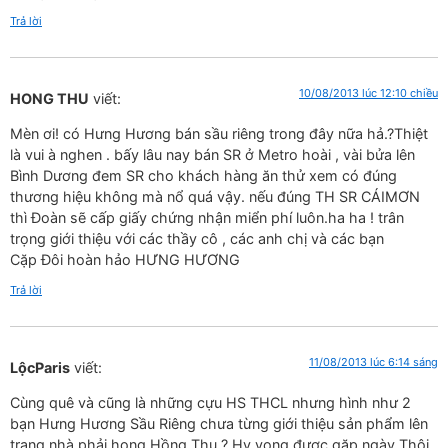
Trả lời
10/08/2013 lúc 12:10 chiều
HONG THU
viết:
Mèn ơi! có Hưng Hương bán sầu riêng trong đây nữa hả.?Thiệt
là vui à nghen . bấy lâu nay bán SR ở Metro hoài , vài bửa lên
Bình Dương đem SR cho khách hàng ăn thử xem có đúng
thương hiệu không mà nổ quá vậy. nếu đúng TH SR CÁIMƠN
thì Đoàn sẽ cấp giấy chứng nhận miển phí luôn.ha ha ! trân
trọng giới thiệu với các thầy cô , các anh chị và các bạn
Cặp Đôi hoàn hảo HƯNG HƯƠNG
Trả lời
11/08/2013 lúc 6:14 sáng
LộcParis
viết:
Cùng quê và cũng là những cựu HS THCL nhưng hình như 2
bạn Hưng Hương Sầu Riêng chưa từng giới thiệu sản phẩm lên
trang nhà phải hong Hồng Thu ? Hy vọng được gặp ngày Thôi