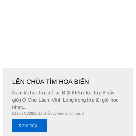
LÊN CHÙA TÌM HOA BIỂN
Năm tôi học lớp để lục B (NK65) ( tức lớp 8 bây
giờ) Ở Chợ Lách, Vĩnh Long trong lớp tôi giờ học
nhạc...
13/07/2026
5:19 chiều
ý kiến phản hồi: 0
Xem tiếp...