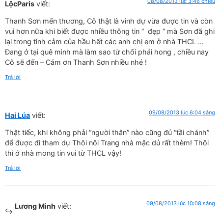
08/08/2013 lúc 3:46 chiều
LộcParis
viết:
Thanh Sơn mến thương, Cô thật là vinh dự vừa được tin và còn
vui hơn nữa khi biết được nhiều thông tin ” đẹp ” mà Sơn đã ghi
lại trong tình cảm của hầu hết các anh chị em ở nhà THCL …
Đang ở tại quê mình mà làm sao từ chối phải hong , chiều nay
Cô sẽ đến – Cảm ơn Thanh Sơn nhiều nhé !
Trả lời
09/08/2013 lúc 6:04 sáng
Hai Lúa
viết:
Thật tiếc, khi không phải “người thân” nào cũng đủ “tầi chánh”
để được đi tham dự Thôi nôi Trang nhà mặc dủ rất thèm! Thôi
thì ở nhà mong tin vui từ THCL vậy!
Trả lời
09/08/2013 lúc 10:08 sáng
Lương Minh
viết: