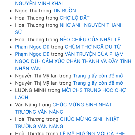
NGUYỄN MINH KHAI
Ngọc Thu
trong
TIN BUỒN
Hoai Thuong
trong
CHỢ LỘ ĐẤT
Hoai Thuong
trong
NHỚ ANH NGUYỄN THANH
SỬ
Hoai Thuong
trong
NẺO CHIỀU CỦA NHẬT LỆ
Phạm Ngọc Dũ
trong
CHÙM THƠ NGÃ DU TỬ
Phạm Ngọc Dũ
trong
VĂN TRUYỆN CỦA PHẠM
NGỌC DŨ- CẢM XÚC CHÂN THÀNH VÀ ĐẦY TÍNH
NHÂN VĂN
Nguyễn Thị Mỹ lan
trong
Trang giấy còn để mở
Nguyễn Thị Mỹ lan
trong
Trang giấy còn để mở
LUONG MINH
trong
MỜI CHS TRUNG HOC CHỢ
LÁCH
Văn Năng
trong
CHÚC MỪNG SINH NHẬT
TRƯỜNG VĂN NĂNG
Hoài Thương
trong
CHÚC MỪNG SINH NHẬT
TRƯỜNG VĂN NĂNG
Hoài Thương
trong
LÊ MỸ HƯƠNG MỜI CÀ PHÊ