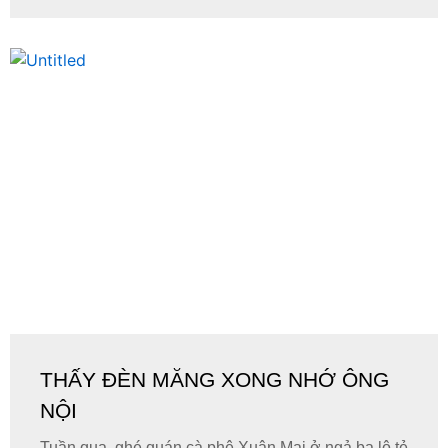
THẤY ĐÈN MĂNG XONG NHỚ ÔNG
NỘI
Tuần qua, ghé quán cà phê Xuân Mai ở ngả ba lộ tẻ