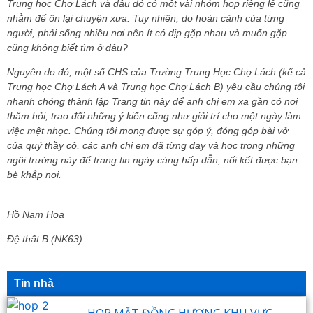
Trung học Chợ Lách và đâu đó có một vài nhóm họp riêng lẻ cũng
nhằm để ôn lại chuyện xưa. Tuy nhiên, do hoàn cảnh của từng
người, phải sống nhiều nơi nên ít có dịp gặp nhau và muốn gặp
cũng không biết tìm ở đâu?
Nguyên do đó, một số CHS của Trường Trung Học Chợ Lách (kể cả
Trung học Chợ Lách A và Trung học Chợ Lách B) yêu cầu chúng tôi
nhanh chóng thành lập Trang tin này để anh chị em xa gần có nơi
thăm hỏi, trao đổi những ý kiến cũng như giải trí cho một ngày làm
việc mệt nhọc. Chúng tôi mong được sự góp ý, đóng góp bài vở
của quý thầy cô, các anh chị em đã từng dạy và học trong những
ngôi trường này để trang tin ngày càng hấp dẫn, nối kết được bạn
bè khắp nơi.
Hồ Nam Hoa
Đệ thất B (NK63)
Tin nhà
HOP MẶT ĐỒNG HƯƠNG KHU VỰC