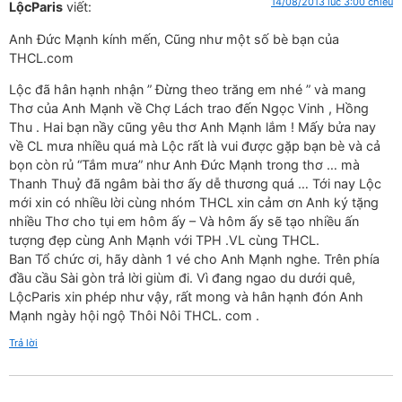
14/08/2013 lúc 3:00 chiều
LộcParis
viết:
Anh Đức Mạnh kính mến, Cũng như một số bè bạn của
THCL.com
Lộc đã hân hạnh nhận ” Đừng theo trăng em nhé ” và mang
Thơ của Anh Mạnh về Chợ Lách trao đến Ngọc Vinh , Hồng
Thu . Hai bạn nầy cũng yêu thơ Anh Mạnh lắm ! Mấy bửa nay
về CL mưa nhiều quá mà Lộc rất là vui được gặp bạn bè và cả
bọn còn rủ “Tắm mưa” như Anh Đức Mạnh trong thơ … mà
Thanh Thuỷ đã ngâm bài thơ ấy dễ thương quá … Tới nay Lộc
mới xin có nhiều lời cùng nhóm THCL xin cảm ơn Anh ký tặng
nhiều Thơ cho tụi em hôm ấy – Và hôm ấy sẽ tạo nhiều ấn
tượng đẹp cùng Anh Mạnh với TPH .VL cùng THCL.
Ban Tổ chức ơi, hãy dành 1 vé cho Anh Mạnh nghe. Trên phía
đầu cầu Sài gòn trả lời giùm đi. Vì đang ngao du dưới quê,
LộcParis xin phép như vậy, rất mong và hân hạnh đón Anh
Mạnh ngày hội ngộ Thôi Nôi THCL. com .
Trả lời