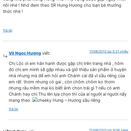
nôi nhé ! Nhớ đem theo SR Hưng Hương cho bạn bè thưởng
thức nhé !
Trả lời
11/08/2013 lúc 5:21 chiều
Võ Ngọc Hương
viết:
Chị Lộc ơi em hân hạnh được gặp chị trên trang nhà , hôm
đó chị em mình sẽ gặp nhau và giớ thiệu sản phẩm ở huyện
nhà nhưng mà để em hỏi anh Chánh cái đã vì sầu riêng của
em rất thơm nhưng có gai , còn chôm chôm ko thơm
nhưng râu mềm mại ko biết ảnh chon trái gì ? nếu có anh
Chánh hay chi Thu lên lựa chọn thì của ai người ai người nấy
mang theo .
Hưng – Hương sầu riêng
Trả lời
12/08/2013 lúc 9:06 sáng