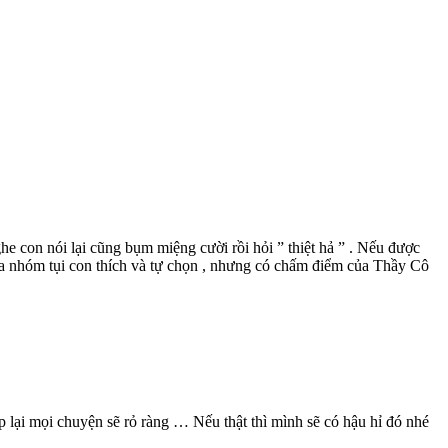
 con nói lại cũng bụm miệng cười rồi hỏi ” thiệt hả ” . Nếu được
a nhóm tụi con thích và tự chọn , nhưng có chấm điểm của Thầy Cô
p lại mọi chuyện sẽ rỏ ràng … Nếu thật thì mình sẽ có hậu hỉ đó nhé