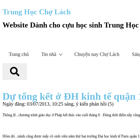
Trung Học Chợ Lách
Website Dành cho cựu học sinh Trung Họ
Trang chủ
Tin nhà
Chuyện nay Chợ Lách
Sán
Dự tổng kết ở ĐH kinh tế quận 
Ngày đăng: 03/07/2013, 10:25 sáng, ý kiến phản hồi (5)
Thông lệ , chương trình giáo dục ở Pháp kết thúc vào cuối tháng 6 . Đúng thời điểm nầy cũng là
Hôm đó , mình cũng được mấy cô sinh viên năm thứ hai trường Đại học kinh tế Paris quận 11 mờ