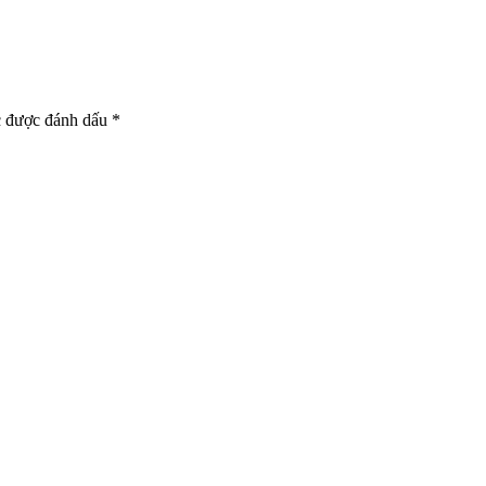
c được đánh dấu
*