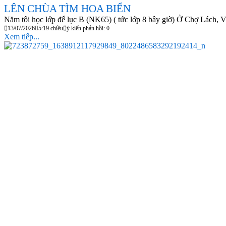
LÊN CHÙA TÌM HOA BIỂN
Năm tôi học lớp để lục B (NK65) ( tức lớp 8 bây giờ) Ở Chợ Lách, Vĩ
13/07/2026
5:19 chiều
ý kiến phản hồi: 0
Xem tiếp...