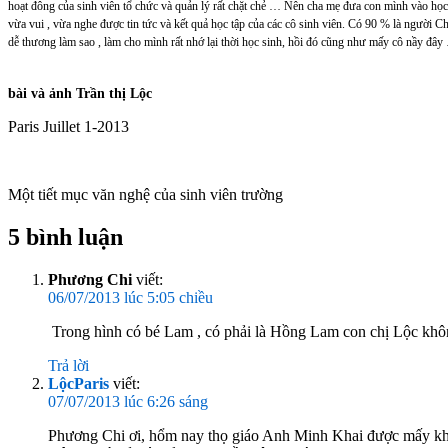
hoạt đông của sinh viên tổ chức và quản lý rất chặt chẻ … Nên cha mẹ đưa con mình vào học n
vừa vui , vừa nghe được tin tức và kết quả học tập của các cô sinh viên. Có 90 % là người C
dễ thương làm sao , làm cho mình rất nhớ lại thời học sinh, hồi đó cũng như mấy cô nầy đây
bài và ảnh Trần thị Lộc
Paris Juillet 1-2013
Một tiết mục văn nghệ của sinh viên trường
5 bình luận
Phương Chi
viết:
06/07/2013 lúc 5:05 chiều
Trong hình có bé Lam , có phải là Hồng Lam con chị Lộc không
Trả lời
LộcParis
viết:
07/07/2013 lúc 6:26 sáng
Phương Chi ơi, hổm nay thọ giáo Anh Minh Khai được mấy khoá 