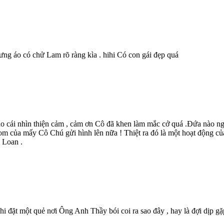
g áo có chử Lam rõ ràng kìa . hihi Có con gái đẹp quá
cái nhìn thiện cảm , cảm ơn Cô đã khen làm mắc cở quá .Đứa nào nghe
m của mấy Cô Chú gửi hình lên nữa ! Thiệt ra đó là một hoạt động củ
m Loan .
i đặt một quẻ nơi Ông Anh Thầy bói coi ra sao đây , hay là đợi dịp gặ