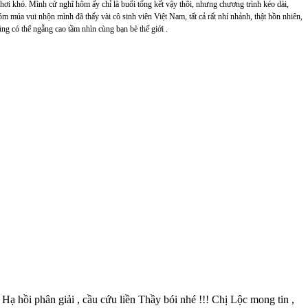
 hơi khó. Mình cứ nghĩ hôm ấy chỉ là buổi tổng kết vậy thôi, nhưng chương trình kéo dài,
m múa vui nhộn mình đã thấy vài cô sinh viên Việt Nam, tất cả rất nhí nhảnh, thật hồn nhiên,
ng có thể ngẫng cao tầm nhìn cùng bạn bè thế giới .
 hồi phân giải , cầu cứu liền Thầy bói nhé !!! Chị Lộc mong tin ,