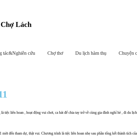
c Chợ Lách
g tác&Nghiên cứu
Chợ thơ
Du lịch hàm thụ
Chuyện 
11
 tiệc liên hoan , hoạt động vui chơi, ca hát để chia tay trở về cùng gia đình nghỉ hè , đi du lị
i đến tham dự, thật vui. Chương trình là tiệc liên hoan nhẹ sau phần tổng kết thành tích của 