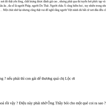
ơi đó thật yên lòng, chất lượng được đánh giá cao , nhưng phải qua thi tuyển hơi phức tạp và
hâu âu , đa số là người Pháp, người Do Thái .Người châu Á cũng hiếm hoi , tuy nhiên trong nhó
 … Một chút nhớ lại nhưng cũng thật vui để nghĩ rằng người Việt mình dù bất cứ nơi đâu đều cũ
 ? nếu phải thì con gái dể thương quá chị Lộc ơi
rồi vậy ? Điệu này phải nhờ Ông Thầy bói cho một quẻ coi ra sao ? Hạ