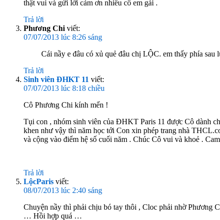
thật vui và gửi lời cảm ơn nhiều cô em gái .
Trả lời
Phương Chi
viết:
07/07/2013 lúc 8:26 sáng
Cái nầy e đâu có xủ quẻ đâu chị LỘC. em thấy phía sau lưn
Trả lời
Sinh viên ĐHKT 11
viết:
07/07/2013 lúc 8:18 chiều
Cô Phương Chi kính mến !
Tụi con , nhóm sinh viên của ĐHKT Paris 11 được Cô dành cho 
khen như vậy thì năm học tới Con xin phép trang nhà THCL.co
và cộng vào điểm hệ số cuối năm . Chúc Cô vui và khoẻ . Ca
Trả lời
LộcParis
viết:
08/07/2013 lúc 2:40 sáng
Chuyện nầy thì phải chịu bó tay thôi , Cloc phải nhờ Phương Ch
… Hồi hợp quá …