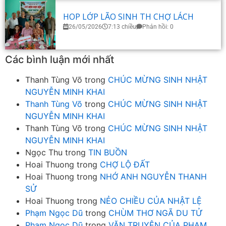
HOP LỚP LÃO SINH TH CHỢ LÁCH
26/05/2026
7:13 chiều
Phản hồi: 0
Các bình luận mới nhất
Thanh Tùng Võ
trong
CHÚC MỪNG SINH NHẬT
NGUYỄN MINH KHAI
Thanh Tùng Võ
trong
CHÚC MỪNG SINH NHẬT
NGUYỄN MINH KHAI
Thanh Tùng Võ
trong
CHÚC MỪNG SINH NHẬT
NGUYỄN MINH KHAI
Ngọc Thu
trong
TIN BUỒN
Hoai Thuong
trong
CHỢ LỘ ĐẤT
Hoai Thuong
trong
NHỚ ANH NGUYỄN THANH
SỬ
Hoai Thuong
trong
NẺO CHIỀU CỦA NHẬT LỆ
Phạm Ngọc Dũ
trong
CHÙM THƠ NGÃ DU TỬ
Phạm Ngọc Dũ
trong
VĂN TRUYỆN CỦA PHẠM