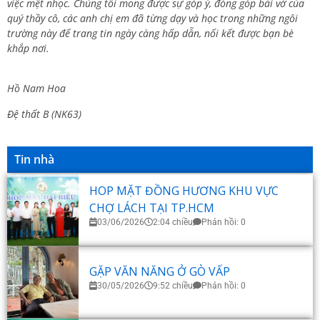
việc mệt nhọc. Chúng tôi mong được sự góp ý, đóng góp bài vở của
quý thầy cô, các anh chị em đã từng dạy và học trong những ngôi
trường này để trang tin ngày càng hấp dẫn, nối kết được bạn bè
khắp nơi.
Hồ Nam Hoa
Đệ thất B (NK63)
Tin nhà
HOP MẶT ĐỒNG HƯƠNG KHU VỰC
CHỢ LÁCH TẠI TP.HCM
03/06/2026
2:04 chiều
Phản hồi: 0
GẶP VĂN NĂNG Ở GÒ VẤP
30/05/2026
9:52 chiều
Phản hồi: 0