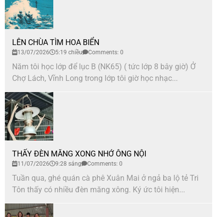
LÊN CHÙA TÌM HOA BIỂN
13/07/2026
5:19 chiều
Comments: 0
Năm tôi học lớp để lục B (NK65) ( tức lớp 8 bây giờ) Ở
Chợ Lách, Vĩnh Long trong lớp tôi giờ học nhạc...
THẤY ĐÈN MĂNG XONG NHỚ ÔNG NỘI
11/07/2026
9:28 sáng
Comments: 0
Tuần qua, ghé quán cà phê Xuân Mai ở ngả ba lộ tẻ Tri
Tôn thấy có nhiều đèn măng xông. Ký ức tôi hiện...