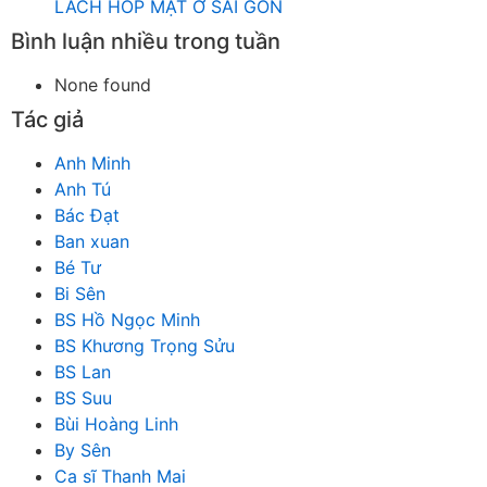
LÁCH HOP MẶT Ở SÀI GÒN
Bình luận nhiều trong tuần
None found
Tác giả
Anh Minh
Anh Tú
Bác Đạt
Ban xuan
Bé Tư
Bi Sên
BS Hồ Ngọc Minh
BS Khương Trọng Sửu
BS Lan
BS Suu
Bùi Hoàng Linh
By Sên
Ca sĩ Thanh Mai