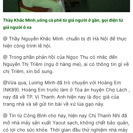
Thầy Khắc Minh,uống cà phê từ giả người ở gần, gọi điện từ
giả người ở xa
@ Thầy Nguyễn Khắc Minh chuẩn bị đi Hà Nội để thực
hiện công trình lễ hội.
@ Trong phần phản hồi của Ngọc Thu có nhăc đến
Nguyễn Thị Triêm (ngụ ở hàng me), ai có thông tin gì về
chị Triêm, xin bổ sung.
@Vừa qua, Lương Minh đã trò chuyện với Hoàng Em
(NK89). Hoàng Em trước làm ở Tòa án huyện Chợ Lách ,
nay đã về TP. Vị Thanh. Anh hiện nay là đọc giả của
trang nhà và sẽ gửi tin bài về xứ lúa gạo này.
@ Tin từ Công Bình cho hay, hiện nay Chị Thanh Nhi đã
mở nhà máy sản xuất Yaout sạch, không chất bảo quản,
có lợi cho sức khỏe. Thời gian đầu thử nghiệm nhà máy