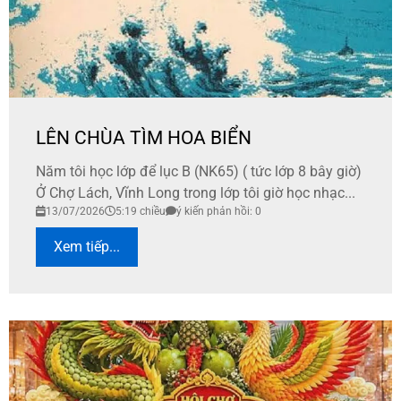
LÊN CHÙA TÌM HOA BIỂN
Năm tôi học lớp để lục B (NK65) ( tức lớp 8 bây giờ)
Ở Chợ Lách, Vĩnh Long trong lớp tôi giờ học nhạc...
13/07/2026
5:19 chiều
ý kiến phản hồi: 0
Xem tiếp...