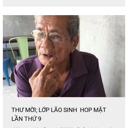
THƯ MỜI; LỚP LÃO SINH HOP MẶT
LẦN THỨ 9