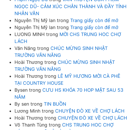
NGỌC DŨ- CẢM XÚC CHÂN THÀNH VÀ ĐẦY TÍNH
NHÂN VĂN
Nguyễn Thị Mỹ lan
trong
Trang giấy còn để mở
Nguyễn Thị Mỹ lan
trong
Trang giấy còn để mở
LUONG MINH
trong
MỜI CHS TRUNG HOC CHỢ
LÁCH
Văn Năng
trong
CHÚC MỪNG SINH NHẬT
TRƯỜNG VĂN NĂNG
Hoài Thương
trong
CHÚC MỪNG SINH NHẬT
TRƯỜNG VĂN NĂNG
Hoài Thương
trong
LÊ MỸ HƯƠNG MỜI CÀ PHÊ
TẠI COUNTRY HOUSE
Bysen
trong
CƯU HS KHÓA 70 HOP MẶT SAU 53
NĂM
By sen
trong
TIN BUỒN
Lương Minh
trong
CHUYỆN ĐÒ XE VỀ CHỢ LÁCH
Hoài Thương
trong
CHUYỆN ĐÒ XE VỀ CHỢ LÁCH
Võ Thanh Tùng
trong
CHS TRUNG HOC CHỢ