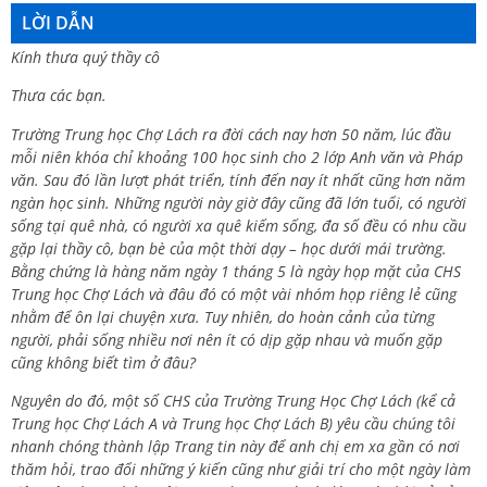
LỜI DẪN
Kính thưa quý thầy cô
Thưa các bạn.
Trường Trung học Chợ Lách ra đời cách nay hơn 50 năm, lúc đầu
mỗi niên khóa chỉ khoảng 100 học sinh cho 2 lớp Anh văn và Pháp
văn. Sau đó lần lượt phát triển, tính đến nay ít nhất cũng hơn năm
ngàn học sinh. Những người này giờ đây cũng đã lớn tuổi, có người
sống tại quê nhà, có người xa quê kiếm sống, đa số đều có nhu cầu
gặp lại thầy cô, bạn bè của một thời dạy – học dưới mái trường.
Bằng chứng là hàng năm ngày 1 tháng 5 là ngày họp mặt của CHS
Trung học Chợ Lách và đâu đó có một vài nhóm họp riêng lẻ cũng
nhằm để ôn lại chuyện xưa. Tuy nhiên, do hoàn cảnh của từng
người, phải sống nhiều nơi nên ít có dịp gặp nhau và muốn gặp
cũng không biết tìm ở đâu?
Nguyên do đó, một số CHS của Trường Trung Học Chợ Lách (kể cả
Trung học Chợ Lách A và Trung học Chợ Lách B) yêu cầu chúng tôi
nhanh chóng thành lập Trang tin này để anh chị em xa gần có nơi
thăm hỏi, trao đổi những ý kiến cũng như giải trí cho một ngày làm