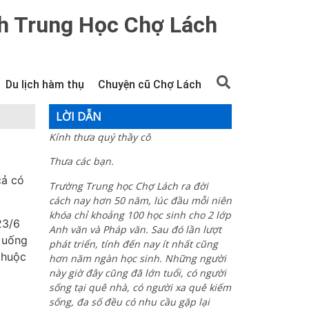
h Trung Học Chợ Lách
Du lịch hàm thụ
Chuyện cũ Chợ Lách
LỜI DẪN
Kính thưa quý thầy cô
Thưa các bạn.
cả có
Trường Trung học Chợ Lách ra đời
cách nay hơn 50 năm, lúc đầu mỗi niên
khóa chỉ khoảng 100 học sinh cho 2 lớp
23/6
Anh văn và Pháp văn. Sau đó lần lượt
 uống
phát triển, tính đến nay ít nhất cũng
thuộc
hơn năm ngàn học sinh. Những người
này giờ đây cũng đã lớn tuổi, có người
sống tại quê nhà, có người xa quê kiếm
sống, đa số đều có nhu cầu gặp lại