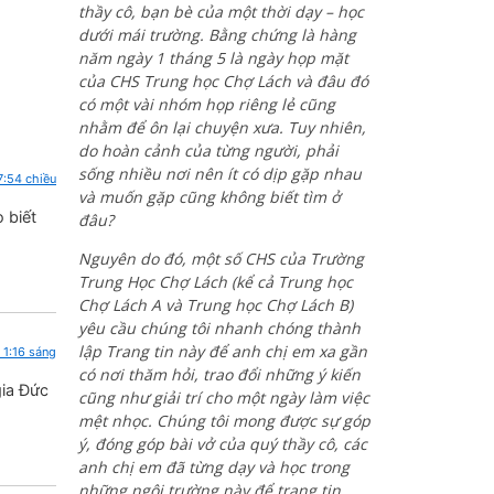
thầy cô, bạn bè của một thời dạy – học
dưới mái trường. Bằng chứng là hàng
năm ngày 1 tháng 5 là ngày họp mặt
của CHS Trung học Chợ Lách và đâu đó
có một vài nhóm họp riêng lẻ cũng
nhằm để ôn lại chuyện xưa. Tuy nhiên,
do hoàn cảnh của từng người, phải
sống nhiều nơi nên ít có dịp gặp nhau
7:54 chiều
và muốn gặp cũng không biết tìm ở
 biết
đâu?
Nguyên do đó, một số CHS của Trường
Trung Học Chợ Lách (kể cả Trung học
Chợ Lách A và Trung học Chợ Lách B)
yêu cầu chúng tôi nhanh chóng thành
lập Trang tin này để anh chị em xa gần
 1:16 sáng
có nơi thăm hỏi, trao đổi những ý kiến
gia Đức
cũng như giải trí cho một ngày làm việc
mệt nhọc. Chúng tôi mong được sự góp
ý, đóng góp bài vở của quý thầy cô, các
anh chị em đã từng dạy và học trong
những ngôi trường này để trang tin