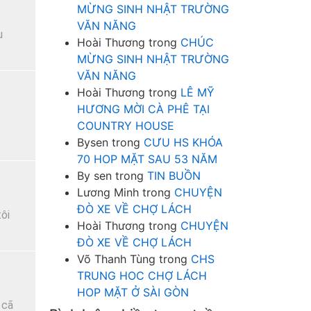
MỪNG SINH NHẬT TRƯỜNG
VĂN NĂNG
u
Hoài Thương
trong
CHÚC
MỪNG SINH NHẬT TRƯỜNG
VĂN NĂNG
Hoài Thương
trong
LÊ MỸ
HƯƠNG MỜI CÀ PHÊ TẠI
c
COUNTRY HOUSE
Bysen
trong
CƯU HS KHÓA
70 HOP MẶT SAU 53 NĂM
By sen
trong
TIN BUỒN
Lương Minh
trong
CHUYỆN
ĐÒ XE VỀ CHỢ LÁCH
ôi
Hoài Thương
trong
CHUYỆN
ĐÒ XE VỀ CHỢ LÁCH
Võ Thanh Tùng
trong
CHS
TRUNG HOC CHỢ LÁCH
HOP MẶT Ở SÀI GÒN
 cã