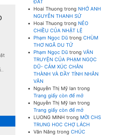
ĐẤT
Hoai Thuong
trong
NHỚ ANH
NGUYỄN THANH SỬ
O
Hoai Thuong
trong
NẺO
CHIỀU CỦA NHẬT LỆ
Phạm Ngọc Dũ
trong
CHÙM
THƠ NGÃ DU TỬ
Phạm Ngọc Dũ
trong
VĂN
mặt
TRUYỆN CỦA PHẠM NGỌC
DŨ- CẢM XÚC CHÂN
..
THÀNH VÀ ĐẦY TÍNH NHÂN
VĂN
Nguyễn Thị Mỹ lan
trong
Trang giấy còn để mở
Nguyễn Thị Mỹ lan
trong
Trang giấy còn để mở
LUONG MINH
trong
MỜI CHS
TRUNG HOC CHỢ LÁCH
Văn Năng
trong
CHÚC