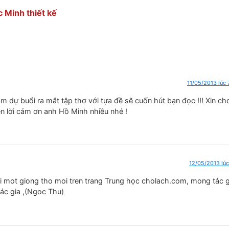
thiết kế
11/05/2013 lúc 
m dự buổi ra mắt tập thơ với tựa đề sẽ cuốn hút bạn đọc !!! Xin cho
n lời cảm ơn anh Hồ Minh nhiều nhé !
12/05/2013 lúc
mot giong tho moi tren trang Trung học cholach.com, mong tác 
tác gia ,(Ngoc Thu)