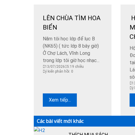
LÊN CHÙA TÌM HOA
H
BIỂN
M
C
Năm tôi học lớp để lục B
(NK65) ( tức lớp 8 bây giờ)
​H
Ở Chợ Lách, Vĩnh Long
Đo
trong lớp tôi giờ học nhạc...
tạ
13/07/2026
5:19 chiều
Lá
ý kiến phản hồi: 0
sôi
1
ý 
Xem tiếp...
Các bài viết mới khác
THÍCH MUA SÁCH