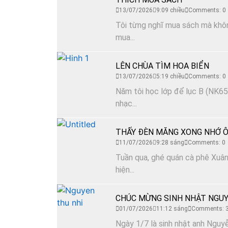
13/07/2026
9:09 chiều
Comments: 0
Tôi từng nghĩ mua sách mà không
mua...
LÊN CHÙA TÌM HOA BIỂN
13/07/2026
5:19 chiều
Comments: 0
Năm tôi học lớp để lục B (NK65)
nhạc...
THẤY ĐÈN MĂNG XONG NHỚ Ô
11/07/2026
9:28 sáng
Comments: 0
Tuần qua, ghé quán cà phê Xuân 
hiện...
CHÚC MỪNG SINH NHẬT NGUY
01/07/2026
11:12 sáng
Comments: 
Ngày 1/7 là sinh nhật anh Nguyễ