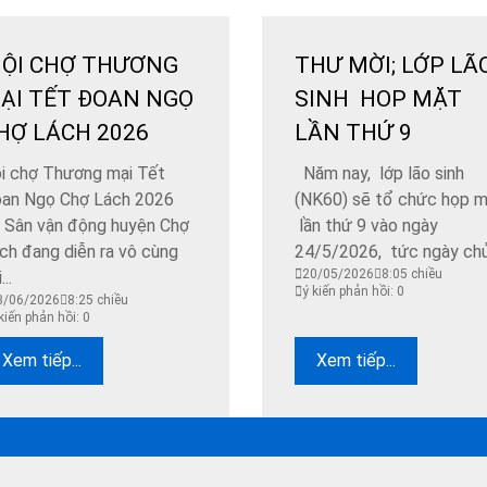
ỘI CHỢ THƯƠNG
THƯ MỜI; LỚP LÃ
ẠI TẾT ĐOAN NGỌ
SINH HOP MẶT
HỢ LÁCH 2026
LẦN THỨ 9
ội chợ Thương mại Tết
Năm nay, lớp lão sinh
an Ngọ Chợ Lách 2026
(NK60) sẽ tổ chức họp 
i Sân vận động huyện Chợ
lần thứ 9 vào ngày
ch đang diễn ra vô cùng
24/5/2026, tức ngày chủ.
20/05/2026
8:05 chiều
...
ý kiến phản hồi: 0
3/06/2026
8:25 chiều
kiến phản hồi: 0
Xem tiếp...
Xem tiếp...