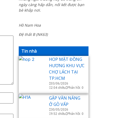
ngày càng hấp dẫn, nối kết được bạn
bè khắp nơi.
Hồ Nam Hoa
Đệ thất B (NK63)
Tin nhà
HOP MẶT ĐỒNG
HƯƠNG KHU VỰC
CHỢ LÁCH TẠI
TP.HCM
03/06/2026
2:04 chiều
Phản hồi: 0
GẶP VĂN NĂNG
Ở GÒ VẤP
30/05/2026
9:52 chiều
Phản hồi: 0