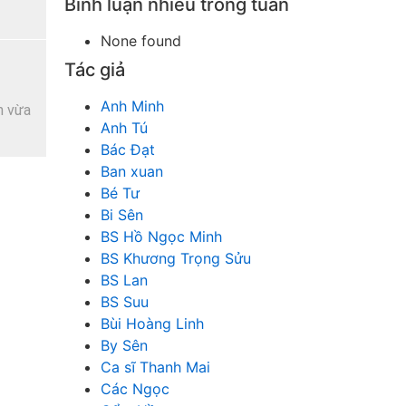
Bình luận nhiều trong tuần
None found
Tác giả
Anh Minh
h vừa
Anh Tú
Bác Đạt
Ban xuan
Bé Tư
Bi Sên
BS Hồ Ngọc Minh
BS Khương Trọng Sửu
BS Lan
BS Suu
Bùi Hoàng Linh
By Sên
Ca sĩ Thanh Mai
Các Ngọc