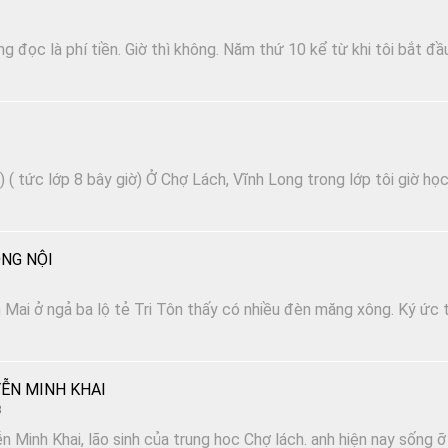
 đọc là phí tiền. Giờ thì không. Năm thứ 10 kể từ khi tôi bắt đầ
 ( tức lớp 8 bây giờ) Ở Chợ Lách, Vĩnh Long trong lớp tôi giờ họ
NG NỘI
Mai ở ngả ba lộ tẻ Tri Tôn thấy có nhiều đèn măng xông. Ký ức t
ỄN MINH KHAI
3
n Minh Khai, lão sinh của trung hoc Chợ lách. anh hiện nay sống ỡ