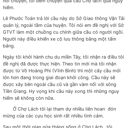
nói chuyện, tôi đem chuyện qua cầu Chợ lách quá nguy
hiểm.
Lê Phước Toàn trả lời cầu này do Sở Giao thông Vận Tải
quản lý, ngoài tầm của huyện. Tôi nói em đề nghị với Sở
GTVT làm một chuồng cu chính giữa cầu có người ngồi.
Người này điều khiển xe cộ lưu thông bằng một tấm
bảng.
Ngày tôi khởi hành chu du miền Tây, tôi nhận ra điều tôi
đề nghị đã được thực hiện. Theo tin mới mà tôi nhận
được từ Võ Hoàng Phi (Vĩnh Bình) thì một cây cầu mới
lớn hơn đang trong giai đoạn khởi công. Cầu này sẽ
được xây bên ngoài cầu cũ và gần vàm nối với sông
Tiền Giang. Hy vọng khi cầu này xong thì những nguy
hiểm sẽ không còn nữa.
Ở Chợ Lách tôi lại tham dự nhiều liên hoan đón
mừng của các cựu học sinh rất nhiều tình cảm.
Sau một thời gian nửa tháng sống ở Chợ Lách, tôi