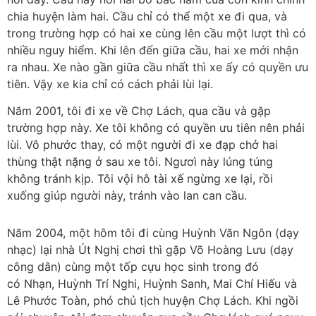
chia huyện làm hai. Cầu chỉ có thể một xe đi qua, và
trong trường hợp có hai xe cùng lên cầu một lượt thì có
nhiều nguy hiểm. Khi lên đến giữa cầu, hai xe mới nhận
ra nhau. Xe nào gần giữa cầu nhất thì xe ấy có quyền ưu
tiên. Vậy xe kia chỉ có cách phải lùi lại.
Năm 2001, tôi đi xe về Chợ Lách, qua cầu và gặp
trường hợp này. Xe tôi không có quyền ưu tiên nên phải
lùi. Vô phước thay, có một người đi xe đạp chở hai
thùng thật nặng ở sau xe tôi. Ngươì này lúng túng
không tránh kịp. Tôi vội hô tài xế ngừng xe lại, rồi
xuống giúp người này, tránh vào lan can cầu.
Năm 2004, một hôm tôi đi cùng Huỳnh Văn Ngôn (dạy
nhạc) lại nhà Út Nghị chơi thì gặp Võ Hoàng Lưu (dạy
công dân) cùng một tốp cựu học sinh trong đó
có Nhạn, Huỳnh Trí Nghi, Huỳnh Sanh, Mai Chí Hiếu và
Lê Phước Toàn, phó chủ tịch huyện Chợ Lách. Khi ngồi