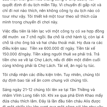
quyết định đi du lịch miền Tây. Vì chuyến đi gấp rút và
chỉ đi nơi nào thích, nên không công ty du lịch nào có
tour như vậy. Tôi thiết kê một tour theo sở thích của
mình trong chuyến đi chơi này.
Việc đầu tiên là liên lạc với một công ty có xe hợp đồng
để mướn xe 7 chỗ ngồi. Ba chỗ là chở hành lý, còn lại 4
chỗ là cho ông bà và hai cháu thoải mái. Họ đưa ra các
điều kiện sau: Tiền xe 600.000 đ/ ngày. Tiền tài xế
150.000 đ/ngày. Tiền xăng người thuê xe phải trả. Trả
tiền cho xe về lại Chợ Lách, nếu đi đến một điểm cuối
cùng không phải là Chợ Lách. Tài xế, ăn ngủ tụ túc.
Tôi chấp nhận các điều kiện trên. Tuy nhiên, chúng tôi
dự định bao tài xế ăn cơm chung với chúng tôi.
Sáng ngày 21-12 chúng tôi lên xe tại Tân Thiềng và
nhắm Vĩnh Long tiến tới. Khi xe qua phà Đình Khao mấy
đứa cháu thích lắm. Đây là lần đầu tiên cháu Alis được
đi một chiếc tàu lớn vượt qua một sông cái lớn như vậy.