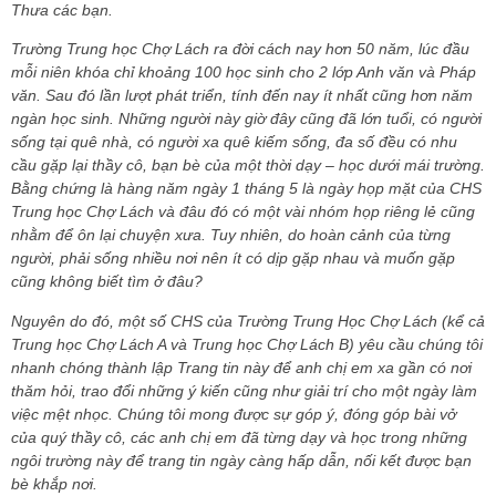
Thưa các bạn.
Trường Trung học Chợ Lách ra đời cách nay hơn 50 năm, lúc đầu
mỗi niên khóa chỉ khoảng 100 học sinh cho 2 lớp Anh văn và Pháp
văn. Sau đó lần lượt phát triển, tính đến nay ít nhất cũng hơn năm
ngàn học sinh. Những người này giờ đây cũng đã lớn tuổi, có người
sống tại quê nhà, có người xa quê kiếm sống, đa số đều có nhu
cầu gặp lại thầy cô, bạn bè của một thời dạy – học dưới mái trường.
Bằng chứng là hàng năm ngày 1 tháng 5 là ngày họp mặt của CHS
Trung học Chợ Lách và đâu đó có một vài nhóm họp riêng lẻ cũng
nhằm để ôn lại chuyện xưa. Tuy nhiên, do hoàn cảnh của từng
người, phải sống nhiều nơi nên ít có dịp gặp nhau và muốn gặp
cũng không biết tìm ở đâu?
Nguyên do đó, một số CHS của Trường Trung Học Chợ Lách (kể cả
Trung học Chợ Lách A và Trung học Chợ Lách B) yêu cầu chúng tôi
nhanh chóng thành lập Trang tin này để anh chị em xa gần có nơi
thăm hỏi, trao đổi những ý kiến cũng như giải trí cho một ngày làm
việc mệt nhọc. Chúng tôi mong được sự góp ý, đóng góp bài vở
của quý thầy cô, các anh chị em đã từng dạy và học trong những
ngôi trường này để trang tin ngày càng hấp dẫn, nối kết được bạn
bè khắp nơi.