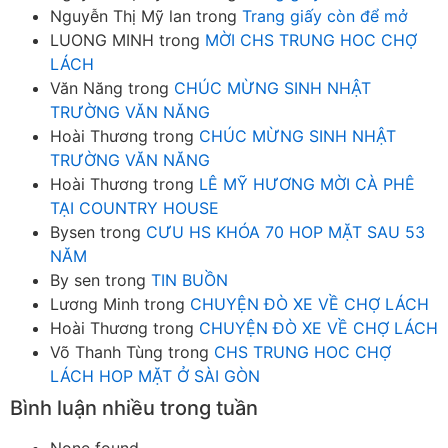
Nguyễn Thị Mỹ lan
trong
Trang giấy còn để mở
LUONG MINH
trong
MỜI CHS TRUNG HOC CHỢ
LÁCH
Văn Năng
trong
CHÚC MỪNG SINH NHẬT
TRƯỜNG VĂN NĂNG
Hoài Thương
trong
CHÚC MỪNG SINH NHẬT
TRƯỜNG VĂN NĂNG
Hoài Thương
trong
LÊ MỸ HƯƠNG MỜI CÀ PHÊ
TẠI COUNTRY HOUSE
Bysen
trong
CƯU HS KHÓA 70 HOP MẶT SAU 53
NĂM
By sen
trong
TIN BUỒN
Lương Minh
trong
CHUYỆN ĐÒ XE VỀ CHỢ LÁCH
Hoài Thương
trong
CHUYỆN ĐÒ XE VỀ CHỢ LÁCH
Võ Thanh Tùng
trong
CHS TRUNG HOC CHỢ
LÁCH HOP MẶT Ở SÀI GÒN
Bình luận nhiều trong tuần
None found