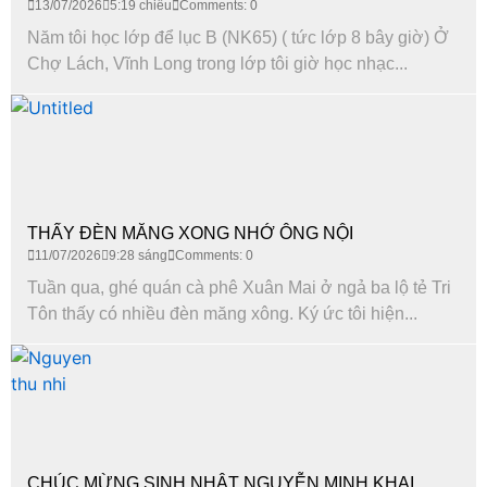
13/07/2026
5:19 chiều
Comments: 0
Năm tôi học lớp để lục B (NK65) ( tức lớp 8 bây giờ) Ở
Chợ Lách, Vĩnh Long trong lớp tôi giờ học nhạc...
THẤY ĐÈN MĂNG XONG NHỚ ÔNG NỘI
11/07/2026
9:28 sáng
Comments: 0
Tuần qua, ghé quán cà phê Xuân Mai ở ngả ba lộ tẻ Tri
Tôn thấy có nhiều đèn măng xông. Ký ức tôi hiện...
CHÚC MỪNG SINH NHẬT NGUYỄN MINH KHAI