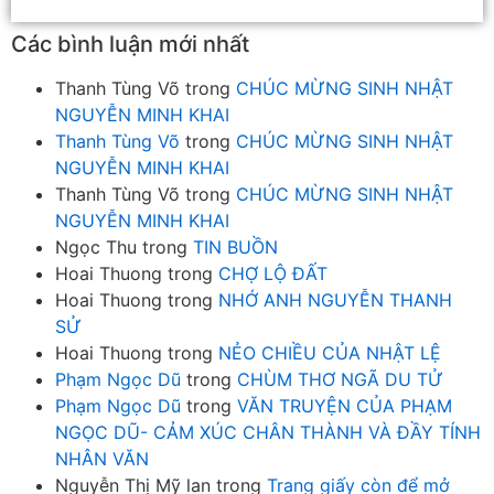
Các bình luận mới nhất
Thanh Tùng Võ
trong
CHÚC MỪNG SINH NHẬT
NGUYỄN MINH KHAI
Thanh Tùng Võ
trong
CHÚC MỪNG SINH NHẬT
NGUYỄN MINH KHAI
Thanh Tùng Võ
trong
CHÚC MỪNG SINH NHẬT
NGUYỄN MINH KHAI
Ngọc Thu
trong
TIN BUỒN
Hoai Thuong
trong
CHỢ LỘ ĐẤT
Hoai Thuong
trong
NHỚ ANH NGUYỄN THANH
SỬ
Hoai Thuong
trong
NẺO CHIỀU CỦA NHẬT LỆ
Phạm Ngọc Dũ
trong
CHÙM THƠ NGÃ DU TỬ
Phạm Ngọc Dũ
trong
VĂN TRUYỆN CỦA PHẠM
NGỌC DŨ- CẢM XÚC CHÂN THÀNH VÀ ĐẦY TÍNH
NHÂN VĂN
Nguyễn Thị Mỹ lan
trong
Trang giấy còn để mở