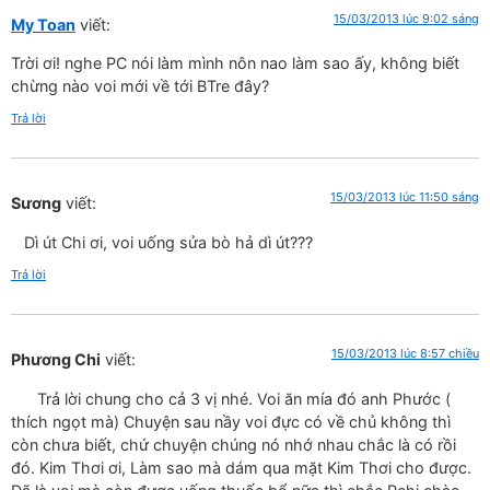
15/03/2013 lúc 9:02 sáng
My Toan
viết:
Trời ơi! nghe PC nói làm mình nôn nao làm sao ấy, không biết
chừng nào voi mới về tới BTre đây?
Trả lời
15/03/2013 lúc 11:50 sáng
Sương
viết:
Dì út Chi ơi, voi uống sửa bò hả dì út???
Trả lời
15/03/2013 lúc 8:57 chiều
Phương Chi
viết:
Trả lời chung cho cả 3 vị nhé. Voi ăn mía đó anh Phước (
thích ngọt mà) Chuyện sau nầy voi đực có về chủ không thì
còn chưa biết, chứ chuyện chúng nó nhớ nhau chắc là có rồi
đó. Kim Thơi ơi, Làm sao mà dám qua mặt Kim Thơi cho được.