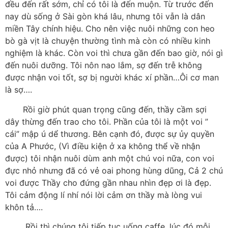
đều đến rất sớm, chỉ có tôi là đến muộn. Từ trước đến
nay dù sống ở Sài gòn khá lâu, nhưng tôi vẫn là dân
miền Tây chính hiệu. Cho nên việc nuôi những con heo
bò gà vịt là chuyện thường tình mà còn có nhiều kinh
nghiệm là khác. Còn voi thì chưa gần đến bao giờ, nói gì
đến nuôi dưỡng. Tôi nôn nao lắm, sợ đến trễ không
được nhận voi tốt, sợ bị người khác xí phần…Ôi cơ man
là sợ….
Rồi giờ phút quan trọng cũng đến, thầy cầm sợi
dây thừng đến trao cho tôi. Phần của tôi là một voi ”
cái” mập ú dể thương. Bên cạnh đó, được sự ủy quyền
của A Phước, (Vì điều kiện ở xa không thể về nhận
được) tôi nhận nuôi dùm anh một chú voi nữa, con voi
đực nhỏ nhưng đã có vẻ oai phong hùng dũng, Cả 2 chú
voi được Thầy cho đứng gần nhau nhìn đẹp ơi là đẹp.
Tôi cảm động lí nhí nói lời cảm ơn thầy mà lòng vui
khôn tả….
Rồi thì chúng tôi tiếp tục uống caffe, lúc đó mỗi