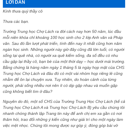
LỜI DẪN
Kính thưa quý thầy cô
Thưa các bạn.
Trường Trung học Chợ Lách ra đời cách nay hơn 50 năm, lúc đầu
mỗi niên khóa chỉ khoảng 100 học sinh cho 2 lớp Anh văn và Pháp
văn. Sau đó lần lượt phát triển, tính đến nay ít nhất cũng hơn năm
ngàn học sinh. Những người này giờ đây cũng đã lớn tuổi, có người
sống tại quê nhà, có người xa quê kiếm sống, đa số đều có nhu
cầu gặp lại thầy cô, bạn bè của một thời dạy – học dưới mái trường.
Bằng chứng là hàng năm ngày 1 tháng 5 là ngày họp mặt của CHS
Trung học Chợ Lách và đâu đó có một vài nhóm họp riêng lẻ cũng
nhằm để ôn lại chuyện xưa. Tuy nhiên, do hoàn cảnh của từng
người, phải sống nhiều nơi nên ít có dịp gặp nhau và muốn gặp
cũng không biết tìm ở đâu?
Nguyên do đó, một số CHS của Trường Trung Học Chợ Lách (kể cả
Trung học Chợ Lách A và Trung học Chợ Lách B) yêu cầu chúng tôi
nhanh chóng thành lập Trang tin này để anh chị em xa gần có nơi
thăm hỏi, trao đổi những ý kiến cũng như giải trí cho một ngày làm
việc mệt nhọc. Chúng tôi mong được sự góp ý, đóng góp bài vở