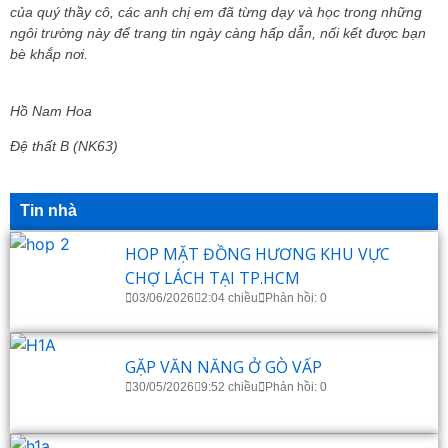
của quý thầy cô, các anh chị em đã từng dạy và học trong những
ngôi trường này để trang tin ngày càng hấp dẫn, nối kết được bạn
bè khắp nơi.
Hồ Nam Hoa
Đệ thất B (NK63)
Tin nhà
HOP MẶT ĐỒNG HƯƠNG KHU VỰC
CHỢ LÁCH TẠI TP.HCM
03/06/2026
2:04 chiều
Phản hồi: 0
GẶP VĂN NĂNG Ở GÒ VẤP
30/05/2026
9:52 chiều
Phản hồi: 0