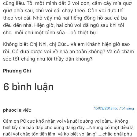
cũng liều. Tôi một mình dắt 2 voi con, cầm cây mía quơ
quơ phía sau, chú voi cái chạy theo. Còn voi đực thì
theo voi cái. Nhờ vậy mà hai tiếng đồng hồ sau cả ba
đều đến nhà. Hiện giờ, hai chú voi đã ngủ sau khi tôi
cho mỗi chú một bình sửa …bò thiệt bự.
Không biết Chị Nhi, chị Cúc…và em Khánh hiện giờ sao
rồi. Có đưa được voi về nhà an toàn không? Và có chăm
sóc tốt chúng như lời thầy dặn không?
Phương Chi
6 bình luận
15/03/2013 lúc 7:51 sáng
phuoc le
viết:
Cám ơn PC cực khổ nhận voi và nuôi dưởng voi dùm…Không
biết lấy chi báo đáp cho xứng đáng đây….Nhưng có một điều là
nuôi voi chắc tốn tiền lắm, và ko biết voi ăn gì ….chắc phải phụ