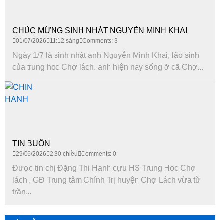
CHÚC MỪNG SINH NHẬT NGUYỄN MINH KHAI
01/07/2026
11:12 sáng
Comments: 3
Ngày 1/7 là sinh nhật anh Nguyễn Minh Khai, lão sinh
của trung hoc Chợ lách. anh hiện nay sống ỡ cã Chợ...
TIN BUỒN
29/06/2026
2:30 chiều
Comments: 0
Được tin chị Đặng Thi Hanh cựu HS Trung Hoc Chợ
lách , GĐ Trung tâm Chính Trị huyện Chợ Lách vừa từ
trần...