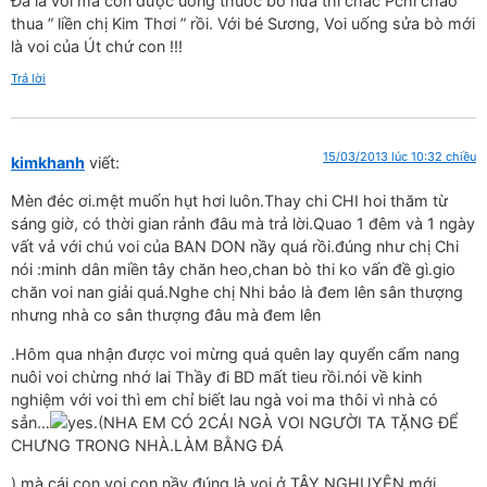
Đã là voi mà còn được uống thuốc bổ nữa thì chắc Pchi chào
thua ” liền chị Kim Thơi ” rồi. Với bé Sương, Voi uống sửa bò mới
là voi của Út chứ con !!!
Trả lời
15/03/2013 lúc 10:32 chiều
kimkhanh
viết:
Mèn đéc ơi.mệt muốn hụt hơi luôn.Thay chi CHI hoi thăm từ
sáng giờ, có thời gian rảnh đâu mà trả lời.Quao 1 đêm và 1 ngày
vất vả với chú voi của BAN DON nầy quá rồi.đúng như chị Chi
nói :minh dân miền tây chăn heo,chan bò thi ko vấn đề gì.gio
chăn voi nan giải quá.Nghe chị Nhi bảo là đem lên sân thượng
nhưng nhà co sân thượng đâu mà đem lên
.Hôm qua nhận được voi mừng quá quên lay quyển cẩm nang
nuôi voi chừng nhớ lai Thầy đi BD mất tieu rồi.nói về kinh
nghiệm với voi thì em chỉ biết lau ngà voi ma thôi vì nhà có
sẳn…
.(NHA EM CÓ 2CÁI NGÀ VOI NGƯỜI TA TẶNG ĐỂ
CHƯNG TRONG NHÀ.LÀM BẰNG ĐÁ
) mà cái con voi con nầy đúng là voi ở TÂY NGHUYÊN mới