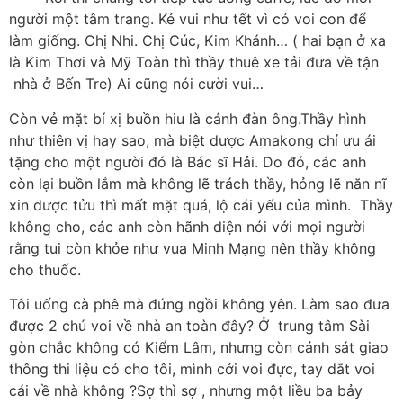
người một tâm trang. Kẻ vui như tết vì có voi con để
làm giống. Chị Nhi. Chị Cúc, Kim Khánh… ( hai bạn ở xa
là Kim Thơi và Mỹ Toàn thì thầy thuê xe tải đưa về tận
nhà ở Bến Tre) Ai cũng nói cười vui…
Còn vẻ mặt bí xị buồn hiu là cánh đàn ông.Thầy hình
như thiên vị hay sao, mà biệt dược Amakong chỉ ưu ái
tặng cho một người đó là Bác sĩ Hải. Do đó, các anh
còn lại buồn lắm mà không lẽ trách thầy, hỏng lẽ năn nĩ
xin dược tửu thì mất mặt quá, lộ cái yếu của mình. Thầy
không cho, các anh còn hãnh diện nói với mọi người
rằng tui còn khỏe như vua Minh Mạng nên thầy không
cho thuốc.
Tôi uống cà phê mà đứng ngồi không yên. Làm sao đưa
được 2 chú voi về nhà an toàn đây? Ở trung tâm Sài
gòn chắc không có Kiểm Lâm, nhưng còn cảnh sát giao
thông thi liệu có cho tôi, mình cởi voi đực, tay dắt voi
cái về nhà không ?Sợ thì sợ , nhưng một liều ba bảy