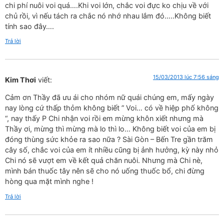
chi phí nuôi voi quá….Khi voi lớn, chắc voi đực ko chịu về với
chủ rồi, vì nếu tách ra chắc nó nhớ nhau lắm đó…..Không biết
tính sao đây….
Trả lời
15/03/2013 lúc 7:56 sáng
Kim Thơi
viết:
Cảm ơn Thầy đã ưu ái cho nhóm nữ quái chúng em, mấy ngày
nay lòng cứ thấp thỏm không biết ” Voi… có về hiệp phố không
“, nay thấy P Chi nhận voi rồi em mừng khôn xiết nhưng mà
Thầy ơi, mừng thì mừng mà lo thì lo… Không biết voi của em bị
đóng thùng sức khỏe ra sao nữa ? Sài Gòn – Bến Tre gần trăm
cây số, chắc voi của em ít nhiều cũng bị ảnh hưởng, kỳ này nhỏ
Chi nó sẽ vượt em về kết quả chăn nuôi. Nhưng mà Chi nè,
mình bán thuốc tây nên sẽ cho nó uống thuốc bổ, chi đừng
hòng qua mặt mình nghe !
Trả lời