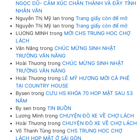
NGỌC DŨ- CẢM XÚC CHÂN THÀNH VÀ ĐẦY TÍNH
NHÂN VĂN
Nguyễn Thị Mỹ lan
trong
Trang giấy còn để mở
Nguyễn Thị Mỹ lan
trong
Trang giấy còn để mở
LUONG MINH
trong
MỜI CHS TRUNG HOC CHỢ
LÁCH
Văn Năng
trong
CHÚC MỪNG SINH NHẬT
TRƯỜNG VĂN NĂNG
Hoài Thương
trong
CHÚC MỪNG SINH NHẬT
TRƯỜNG VĂN NĂNG
Hoài Thương
trong
LÊ MỸ HƯƠNG MỜI CÀ PHÊ
TẠI COUNTRY HOUSE
Bysen
trong
CƯU HS KHÓA 70 HOP MẶT SAU 53
NĂM
By sen
trong
TIN BUỒN
Lương Minh
trong
CHUYỆN ĐÒ XE VỀ CHỢ LÁCH
Hoài Thương
trong
CHUYỆN ĐÒ XE VỀ CHỢ LÁCH
Võ Thanh Tùng
trong
CHS TRUNG HOC CHỢ
LÁCH HOP MẶT Ở SÀI GÒN