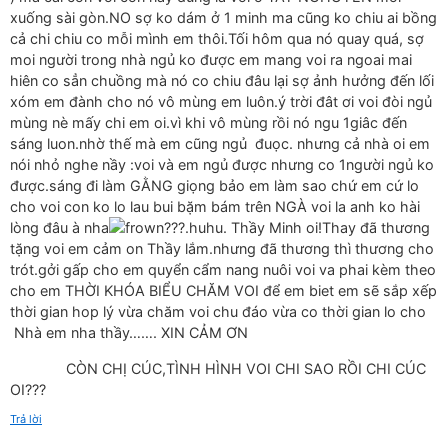
xuống sài gòn.NO sợ ko dám ở 1 minh ma cũng ko chiu ai bồng
cả chi chiu co mỗi mình em thôi.Tối hôm qua nó quay quá, sợ
moi người trong nhà ngủ ko được em mang voi ra ngoai mai
hiên co sẳn chuồng mà nó co chiu đâu lại sợ ảnh hưởng đến lối
xóm em đành cho nó vô mùng em luôn.ý trời đât ơi voi đòi ngủ
mùng nè mấy chi em oi.vì khi vô mùng rồi nó ngu 1giâc đến
sáng luon.nhờ thế mà em cũng ngủ đuọc. nhưng cả nhà oi em
nói nhỏ nghe nầy :voi và em ngủ được nhưng co 1người ngủ ko
được.sáng đi làm GẰNG giọng bảo em làm sao chứ em cứ lo
cho voi con ko lo lau bui bặm bám trên NGÀ voi la anh ko hài
lòng đâu à nha
???.huhu. Thầy Minh oi!Thay đã thương
tặng voi em cảm on Thầy lắm.nhưng đã thương thì thương cho
trót.gởi gấp cho em quyển cẩm nang nuôi voi va phai kèm theo
cho em THỜI KHÓA BIỂU CHĂM VOI để em biet em sẽ sắp xếp
thời gian hop lý vừa chăm voi chu đáo vừa co thời gian lo cho
Nhà em nha thầy……. XIN CẢM ƠN
CÒN CHỊ CÚC,TÌNH HÌNH VOI CHI SAO RỒI CHI CÚC
OI???
Trả lời