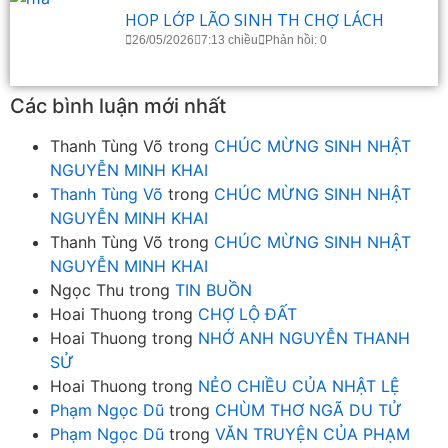
HOP LỚP LÃO SINH TH CHỢ LÁCH
26/05/2026
7:13 chiều
Phản hồi: 0
Các bình luận mới nhất
Thanh Tùng Võ
trong
CHÚC MỪNG SINH NHẬT
NGUYỄN MINH KHAI
Thanh Tùng Võ
trong
CHÚC MỪNG SINH NHẬT
NGUYỄN MINH KHAI
Thanh Tùng Võ
trong
CHÚC MỪNG SINH NHẬT
NGUYỄN MINH KHAI
Ngọc Thu
trong
TIN BUỒN
Hoai Thuong
trong
CHỢ LỘ ĐẤT
Hoai Thuong
trong
NHỚ ANH NGUYỄN THANH
SỬ
Hoai Thuong
trong
NẺO CHIỀU CỦA NHẬT LỆ
Phạm Ngọc Dũ
trong
CHÙM THƠ NGÃ DU TỬ
Phạm Ngọc Dũ
trong
VĂN TRUYỆN CỦA PHẠM