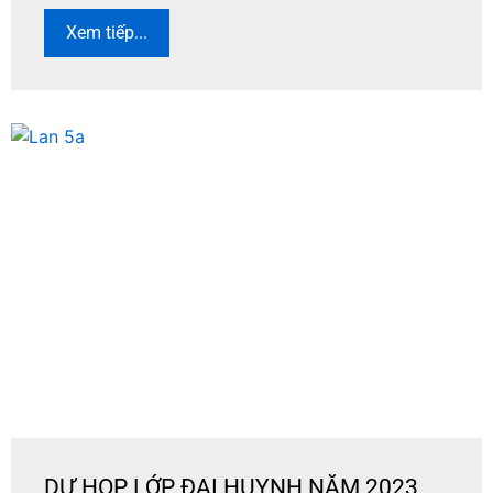
Xem tiếp...
DỰ HOP LỚP ĐAI HUYNH NĂM 2023