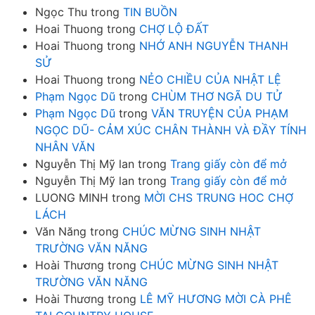
Ngọc Thu
trong
TIN BUỒN
Hoai Thuong
trong
CHỢ LỘ ĐẤT
Hoai Thuong
trong
NHỚ ANH NGUYỄN THANH
SỬ
Hoai Thuong
trong
NẺO CHIỀU CỦA NHẬT LỆ
Phạm Ngọc Dũ
trong
CHÙM THƠ NGÃ DU TỬ
Phạm Ngọc Dũ
trong
VĂN TRUYỆN CỦA PHẠM
NGỌC DŨ- CẢM XÚC CHÂN THÀNH VÀ ĐẦY TÍNH
NHÂN VĂN
Nguyễn Thị Mỹ lan
trong
Trang giấy còn để mở
Nguyễn Thị Mỹ lan
trong
Trang giấy còn để mở
LUONG MINH
trong
MỜI CHS TRUNG HOC CHỢ
LÁCH
Văn Năng
trong
CHÚC MỪNG SINH NHẬT
TRƯỜNG VĂN NĂNG
Hoài Thương
trong
CHÚC MỪNG SINH NHẬT
TRƯỜNG VĂN NĂNG
Hoài Thương
trong
LÊ MỸ HƯƠNG MỜI CÀ PHÊ