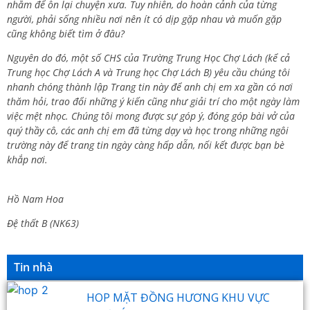
nhằm để ôn lại chuyện xưa. Tuy nhiên, do hoàn cảnh của từng
người, phải sống nhiều nơi nên ít có dịp gặp nhau và muốn gặp
cũng không biết tìm ở đâu?
Nguyên do đó, một số CHS của Trường Trung Học Chợ Lách (kể cả
Trung học Chợ Lách A và Trung học Chợ Lách B) yêu cầu chúng tôi
nhanh chóng thành lập Trang tin này để anh chị em xa gần có nơi
thăm hỏi, trao đổi những ý kiến cũng như giải trí cho một ngày làm
việc mệt nhọc. Chúng tôi mong được sự góp ý, đóng góp bài vở của
quý thầy cô, các anh chị em đã từng dạy và học trong những ngôi
trường này để trang tin ngày càng hấp dẫn, nối kết được bạn bè
khắp nơi.
Hồ Nam Hoa
Đệ thất B (NK63)
Tin nhà
HOP MẶT ĐỒNG HƯƠNG KHU VỰC