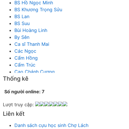
BS Hồ Ngọc Minh
BS Khương Trọng Sửu
BS Lan
BS Suu
Bùi Hoàng Linh
By Sên
Ca sĩ Thanh Mai
Các Ngọc
Cẩm Hồng
Cẩm Trúc
Cao Chánh Cương
Thống kê
Cao Nhật Quyên
chánh thu
Số người online: 7
Chích Chị
Chiêu Hiền
Lượt truy cập:
Chu Trầm Nguyên Minh
Liên kết
Cò Bằng
Cỏ may
Danh sách cựu học sinh Chợ Lách
Công Bình