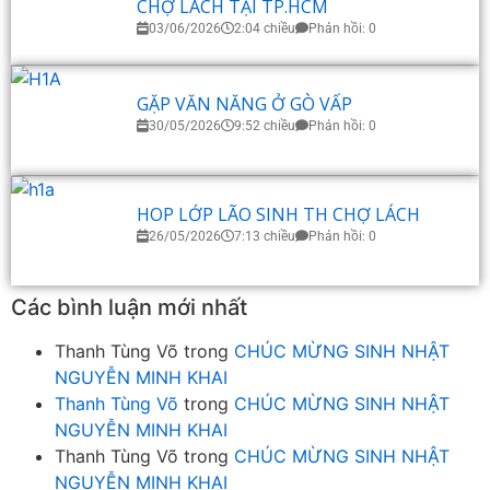
CHỢ LÁCH TẠI TP.HCM
03/06/2026
2:04 chiều
Phản hồi: 0
GẶP VĂN NĂNG Ở GÒ VẤP
30/05/2026
9:52 chiều
Phản hồi: 0
HOP LỚP LÃO SINH TH CHỢ LÁCH
26/05/2026
7:13 chiều
Phản hồi: 0
Các bình luận mới nhất
Thanh Tùng Võ
trong
CHÚC MỪNG SINH NHẬT
NGUYỄN MINH KHAI
Thanh Tùng Võ
trong
CHÚC MỪNG SINH NHẬT
NGUYỄN MINH KHAI
Thanh Tùng Võ
trong
CHÚC MỪNG SINH NHẬT
NGUYỄN MINH KHAI