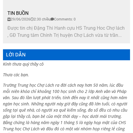
TIN BUỒN
29/06/2026
2:30 chiều
Comments: 0
Được tin chị Đặng Thi Hanh cựu HS Trung Hoc Chợ lách
, GĐ Trung tâm Chính Trị huyện Chợ Lách vừa từ trần...
LỜI DẪN
Kính thưa quý thầy cô
Thưa các bạn.
Trường Trung học Chợ Lách ra đời cách nay hơn 50 năm, lúc đầu
mỗi niên khóa chỉ khoảng 100 học sinh cho 2 lớp Anh văn và Pháp
văn. Sau đó lần lượt phát triển, tính đến nay ít nhất cũng hơn năm
ngàn học sinh. Những người này giờ đây cũng đã lớn tuổi, có người
sống tại quê nhà, có người xa quê kiếm sống, đa số đều có nhu cầu
gặp lại thầy cô, bạn bè của một thời dạy – học dưới mái trường.
Bằng chứng là hàng năm ngày 1 tháng 5 là ngày họp mặt của CHS
Trung học Chợ Lách và đâu đó có một vài nhóm họp riêng lẻ cũng