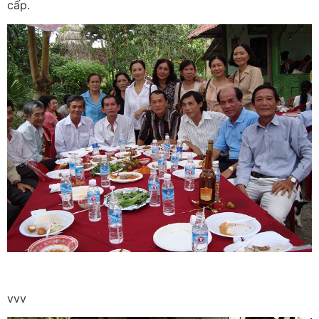
cấp.
vvv