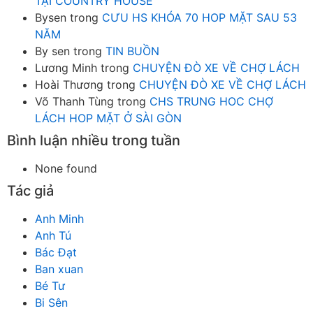
TẠI COUNTRY HOUSE
Bysen
trong
CƯU HS KHÓA 70 HOP MẶT SAU 53
NĂM
By sen
trong
TIN BUỒN
Lương Minh
trong
CHUYỆN ĐÒ XE VỀ CHỢ LÁCH
Hoài Thương
trong
CHUYỆN ĐÒ XE VỀ CHỢ LÁCH
Võ Thanh Tùng
trong
CHS TRUNG HOC CHỢ
LÁCH HOP MẶT Ở SÀI GÒN
Bình luận nhiều trong tuần
None found
Tác giả
Anh Minh
Anh Tú
Bác Đạt
Ban xuan
Bé Tư
Bi Sên