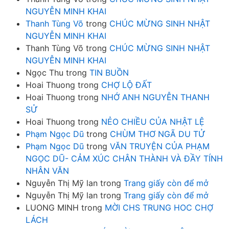
NGUYỄN MINH KHAI
Thanh Tùng Võ
trong
CHÚC MỪNG SINH NHẬT
NGUYỄN MINH KHAI
Thanh Tùng Võ
trong
CHÚC MỪNG SINH NHẬT
NGUYỄN MINH KHAI
Ngọc Thu
trong
TIN BUỒN
Hoai Thuong
trong
CHỢ LỘ ĐẤT
Hoai Thuong
trong
NHỚ ANH NGUYỄN THANH
SỬ
Hoai Thuong
trong
NẺO CHIỀU CỦA NHẬT LỆ
Phạm Ngọc Dũ
trong
CHÙM THƠ NGÃ DU TỬ
Phạm Ngọc Dũ
trong
VĂN TRUYỆN CỦA PHẠM
NGỌC DŨ- CẢM XÚC CHÂN THÀNH VÀ ĐẦY TÍNH
NHÂN VĂN
Nguyễn Thị Mỹ lan
trong
Trang giấy còn để mở
Nguyễn Thị Mỹ lan
trong
Trang giấy còn để mở
LUONG MINH
trong
MỜI CHS TRUNG HOC CHỢ
LÁCH