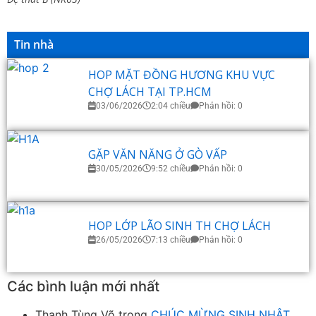
Tin nhà
HOP MẶT ĐỒNG HƯƠNG KHU VỰC
CHỢ LÁCH TẠI TP.HCM
03/06/2026
2:04 chiều
Phản hồi: 0
GẶP VĂN NĂNG Ở GÒ VẤP
30/05/2026
9:52 chiều
Phản hồi: 0
HOP LỚP LÃO SINH TH CHỢ LÁCH
26/05/2026
7:13 chiều
Phản hồi: 0
Các bình luận mới nhất
Thanh Tùng Võ
trong
CHÚC MỪNG SINH NHẬT