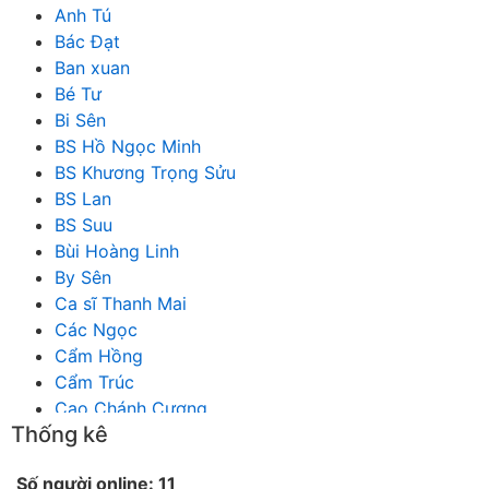
Anh Tú
Bác Đạt
Ban xuan
Bé Tư
Bi Sên
BS Hồ Ngọc Minh
BS Khương Trọng Sửu
BS Lan
BS Suu
Bùi Hoàng Linh
By Sên
Ca sĩ Thanh Mai
Các Ngọc
Cẩm Hồng
Cẩm Trúc
Cao Chánh Cương
Thống kê
Cao Nhật Quyên
chánh thu
Số người online: 11
Chích Chị