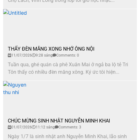
Chợ Lách, Vĩnh Long trong lớp tôi giờ học nhạc...
THẤY ĐÈN MĂNG XONG NHỚ ÔNG NỘI
11/07/2026
9:28 sáng
Comments: 0
Tuần qua, ghé quán cà phê Xuân Mai ở ngả ba lộ tẻ Tri
Tôn thấy có nhiều đèn măng xông. Ký ức tôi hiện...
CHÚC MỪNG SINH NHẬT NGUYỄN MINH KHAI
01/07/2026
11:12 sáng
Comments: 3
Ngày 1/7 là sinh nhật anh Nguyễn Minh Khai, lão sinh