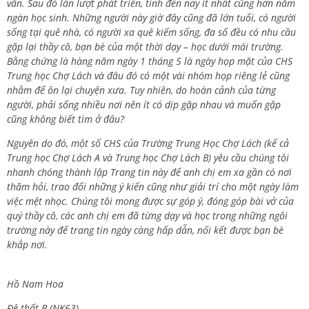
văn. Sau đó lần lượt phát triển, tính đến nay ít nhất cũng hơn năm
ngàn học sinh. Những người này giờ đây cũng đã lớn tuổi, có người
sống tại quê nhà, có người xa quê kiếm sống, đa số đều có nhu cầu
gặp lại thầy cô, bạn bè của một thời dạy – học dưới mái trường.
Bằng chứng là hàng năm ngày 1 tháng 5 là ngày họp mặt của CHS
Trung học Chợ Lách và đâu đó có một vài nhóm họp riêng lẻ cũng
nhằm để ôn lại chuyện xưa. Tuy nhiên, do hoàn cảnh của từng
người, phải sống nhiều nơi nên ít có dịp gặp nhau và muốn gặp
cũng không biết tìm ở đâu?
Nguyên do đó, một số CHS của Trường Trung Học Chợ Lách (kể cả
Trung học Chợ Lách A và Trung học Chợ Lách B) yêu cầu chúng tôi
nhanh chóng thành lập Trang tin này để anh chị em xa gần có nơi
thăm hỏi, trao đổi những ý kiến cũng như giải trí cho một ngày làm
việc mệt nhọc. Chúng tôi mong được sự góp ý, đóng góp bài vở của
quý thầy cô, các anh chị em đã từng dạy và học trong những ngôi
trường này để trang tin ngày càng hấp dẫn, nối kết được bạn bè
khắp nơi.
Hồ Nam Hoa
Đệ thất B (NK63)