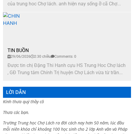
của trung hoc Chợ lách. anh hiện nay sống ỡ cã Chợ...
TIN BUỒN
29/06/2026
2:30 chiều
Comments: 0
Được tin chị Đặng Thi Hanh cựu HS Trung Hoc Chợ lách
, GĐ Trung tâm Chính Trị huyện Chợ Lách vừa từ trần...
LỜI DẪN
Kính thưa quý thầy cô
Thưa các bạn.
Trường Trung học Chợ Lách ra đời cách nay hơn 50 năm, lúc đầu
mỗi niên khóa chỉ khoảng 100 học sinh cho 2 lớp Anh văn và Pháp