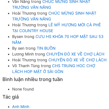
Văn Năng
trong
CHÚC MỪNG SINH NHẬT
TRƯỜNG VĂN NĂNG
Hoài Thương
trong
CHÚC MỪNG SINH NHẬT
TRƯỜNG VĂN NĂNG
Hoài Thương
trong
LÊ MỸ HƯƠNG MỜI CÀ PHÊ
TẠI COUNTRY HOUSE
Bysen
trong
CƯU HS KHÓA 70 HOP MẶT SAU 53
NĂM
By sen
trong
TIN BUỒN
Lương Minh
trong
CHUYỆN ĐÒ XE VỀ CHỢ LÁCH
Hoài Thương
trong
CHUYỆN ĐÒ XE VỀ CHỢ LÁCH
Võ Thanh Tùng
trong
CHS TRUNG HOC CHỢ
LÁCH HOP MẶT Ở SÀI GÒN
Bình luận nhiều trong tuần
None found
Tác giả
Anh Minh