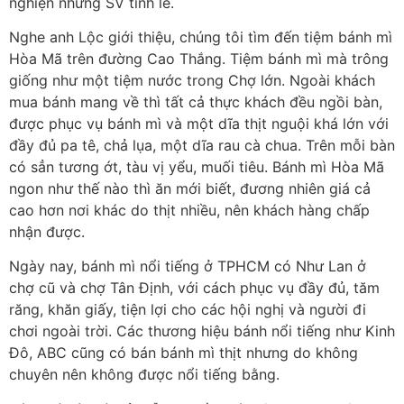
nghiện những SV tỉnh lẻ.
Nghe anh Lộc giới thiệu, chúng tôi tìm đến tiệm bánh mì
Hòa Mã trên đường Cao Thắng. Tiệm bánh mì mà trông
giống như một tiệm nước trong Chợ lớn. Ngoài khách
mua bánh mang về thì tất cả thực khách đều ngồi bàn,
được phục vụ bánh mì và một dĩa thịt nguội khá lớn với
đầy đủ pa tê, chả lụa, một dĩa rau cà chua. Trên mỗi bàn
có sẳn tương ớt, tàu vị yểu, muối tiêu. Bánh mì Hòa Mã
ngon như thế nào thì ăn mới biết, đương nhiên giá cả
cao hơn nơi khác do thịt nhiều, nên khách hàng chấp
nhận được.
Ngày nay, bánh mì nổi tiếng ở TPHCM có Như Lan ở
chợ cũ và chợ Tân Định, với cách phục vụ đầy đủ, tăm
răng, khăn giấy, tiện lợi cho các hội nghị và người đi
chơi ngoài trời. Các thương hiệu bánh nổi tiếng như Kinh
Đô, ABC cũng có bán bánh mì thịt nhưng do không
chuyên nên không được nổi tiếng bằng.