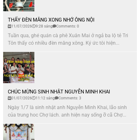
THẤY ĐÈN MĂNG XONG NHỚ ÔNG NỘI
11/07/2026
9:28 sáng
Comments: 0
Tuần qua, ghé quán cà phê Xuân Mai ở ngả ba lộ tẻ Tri
Tôn thấy có nhiều đèn măng xông. Ký ức tôi hiện...
CHÚC MỪNG SINH NHẬT NGUYỄN MINH KHAI
01/07/2026
11:12 sáng
Comments: 3
Ngày 1/7 là sinh nhật anh Nguyễn Minh Khai, lão sinh
của trung hoc Chợ lách. anh hiện nay sống ỡ cã Chợ...