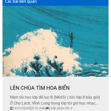
Các bài liên quan
LÊN CHÙA TÌM HOA BIỂN
Năm tôi học lớp để lục B (NK65) ( tức lớp 8 bây giờ)
Ở Chợ Lách, Vĩnh Long trong lớp tôi giờ học nhạc...
13/07/2026
5:19 chiều
ý kiến phản hồi: 0