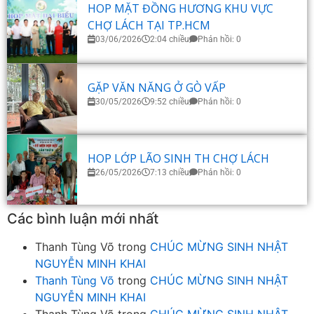
HOP MẶT ĐỒNG HƯƠNG KHU VỰC
CHỢ LÁCH TẠI TP.HCM
03/06/2026
2:04 chiều
Phản hồi: 0
GẶP VĂN NĂNG Ở GÒ VẤP
30/05/2026
9:52 chiều
Phản hồi: 0
HOP LỚP LÃO SINH TH CHỢ LÁCH
26/05/2026
7:13 chiều
Phản hồi: 0
Các bình luận mới nhất
Thanh Tùng Võ
trong
CHÚC MỪNG SINH NHẬT
NGUYỄN MINH KHAI
Thanh Tùng Võ
trong
CHÚC MỪNG SINH NHẬT
NGUYỄN MINH KHAI
Thanh Tùng Võ
trong
CHÚC MỪNG SINH NHẬT