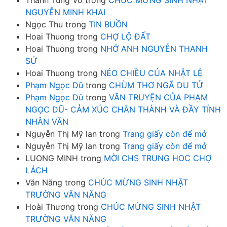
NGUYỄN MINH KHAI
Ngọc Thu
trong
TIN BUỒN
Hoai Thuong
trong
CHỢ LỘ ĐẤT
Hoai Thuong
trong
NHỚ ANH NGUYỄN THANH
SỬ
Hoai Thuong
trong
NẺO CHIỀU CỦA NHẬT LỆ
Phạm Ngọc Dũ
trong
CHÙM THƠ NGÃ DU TỬ
Phạm Ngọc Dũ
trong
VĂN TRUYỆN CỦA PHẠM
NGỌC DŨ- CẢM XÚC CHÂN THÀNH VÀ ĐẦY TÍNH
NHÂN VĂN
Nguyễn Thị Mỹ lan
trong
Trang giấy còn để mở
Nguyễn Thị Mỹ lan
trong
Trang giấy còn để mở
LUONG MINH
trong
MỜI CHS TRUNG HOC CHỢ
LÁCH
Văn Năng
trong
CHÚC MỪNG SINH NHẬT
TRƯỜNG VĂN NĂNG
Hoài Thương
trong
CHÚC MỪNG SINH NHẬT
TRƯỜNG VĂN NĂNG