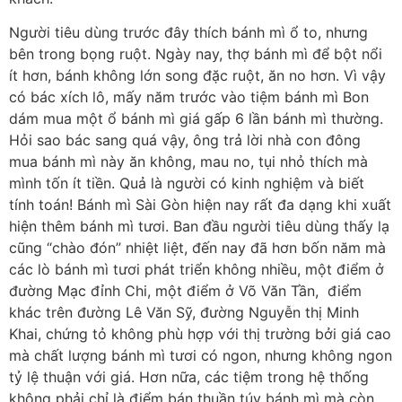
Người tiêu dùng trước đây thích bánh mì ổ to, nhưng
bên trong bọng ruột. Ngày nay, thợ bánh mì để bột nổi
ít hơn, bánh không lớn song đặc ruột, ăn no hơn. Vì vậy
có bác xích lô, mấy năm trước vào tiệm bánh mì Bon
dám mua một ổ bánh mì giá gấp 6 lần bánh mì thường.
Hỏi sao bác sang quá vậy, ông trả lời nhà con đông
mua bánh mì này ăn không, mau no, tụi nhỏ thích mà
mình tốn ít tiền. Quả là người có kinh nghiệm và biết
tính toán! Bánh mì Sài Gòn hiện nay rất đa dạng khi xuất
hiện thêm bánh mì tươi. Ban đầu người tiêu dùng thấy lạ
cũng “chào đón” nhiệt liệt, đến nay đã hơn bốn năm mà
các lò bánh mì tươi phát triển không nhiều, một điểm ở
đường Mạc đỉnh Chi, một điểm ở Võ Văn Tần, điểm
khác trên đường Lê Văn Sỹ, đường Nguyễn thị Minh
Khai, chứng tỏ không phù hợp với thị trường bởi giá cao
mà chất lượng bánh mì tươi có ngon, nhưng không ngon
tỷ lệ thuận với giá. Hơn nữa, các tiệm trong hệ thống
không phải chỉ là điểm bán thuần túy bánh mì mà còn