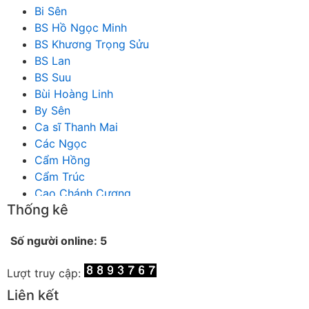
Bi Sên
BS Hồ Ngọc Minh
BS Khương Trọng Sửu
BS Lan
BS Suu
Bùi Hoàng Linh
By Sên
Ca sĩ Thanh Mai
Các Ngọc
Cẩm Hồng
Cẩm Trúc
Cao Chánh Cương
Thống kê
Cao Nhật Quyên
chánh thu
Số người online: 5
Chích Chị
Chiêu Hiền
Lượt truy cập:
Chu Trầm Nguyên Minh
Cò Bằng
Liên kết
Cỏ may