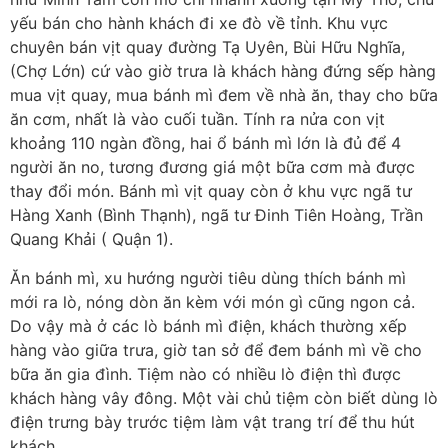
yếu bán cho hành khách đi xe đò về tỉnh. Khu vực
chuyên bán vịt quay đường Tạ Uyên, Bùi Hữu Nghĩa,
(Chợ Lớn) cứ vào giờ trưa là khách hàng đứng sếp hàng
mua vịt quay, mua bánh mì đem về nhà ăn, thay cho bữa
ăn cơm, nhất là vào cuối tuần. Tính ra nửa con vịt
khoảng 110 ngàn đồng, hai ổ bánh mì lớn là đủ để 4
người ăn no, tương đương giá một bữa cơm mà được
thay đổi món. Bánh mì vịt quay còn ở khu vực ngã tư
Hàng Xanh (Bình Thạnh), ngã tư Đinh Tiên Hoàng, Trần
Quang Khải ( Quận 1).
Ăn bánh mì, xu hướng người tiêu dùng thích bánh mì
mới ra lò, nóng dòn ăn kèm với món gì cũng ngon cả.
Do vậy mà ở các lò bánh mì điện, khách thường xếp
hàng vào giữa trưa, giờ tan sở để đem bánh mì về cho
bữa ăn gia đình. Tiệm nào có nhiều lò điện thì được
khách hàng vây đông. Một vài chủ tiệm còn biết dùng lò
điện trưng bày trước tiệm làm vật trang trí để thu hút
khách.