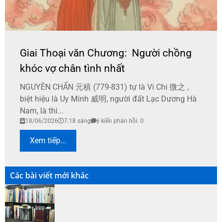
Giai Thoại văn Chương: Người chồng
khóc vợ chân tình nhất
NGUYÊN CHẨN 元稹 (779-831) tự là Vi Chi 微之 ,
biệt hiệu là Uy Minh 威明, người đất Lạc Dương Hà
Nam, là thi...
18/06/2026
7:18 sáng
ý kiến phản hồi: 0
Xem tiếp...
Các bài viết mới khác