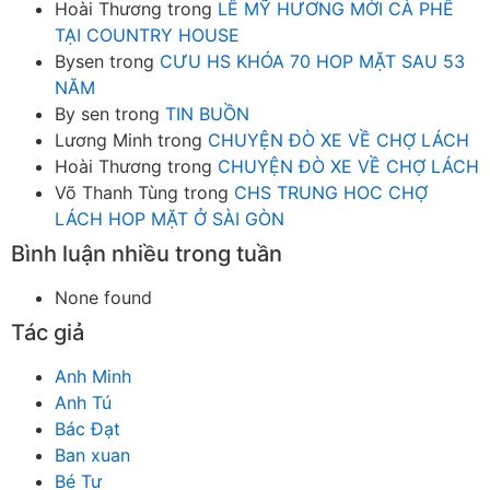
Hoài Thương
trong
LÊ MỸ HƯƠNG MỜI CÀ PHÊ
TẠI COUNTRY HOUSE
Bysen
trong
CƯU HS KHÓA 70 HOP MẶT SAU 53
NĂM
By sen
trong
TIN BUỒN
Lương Minh
trong
CHUYỆN ĐÒ XE VỀ CHỢ LÁCH
Hoài Thương
trong
CHUYỆN ĐÒ XE VỀ CHỢ LÁCH
Võ Thanh Tùng
trong
CHS TRUNG HOC CHỢ
LÁCH HOP MẶT Ở SÀI GÒN
Bình luận nhiều trong tuần
None found
Tác giả
Anh Minh
Anh Tú
Bác Đạt
Ban xuan
Bé Tư