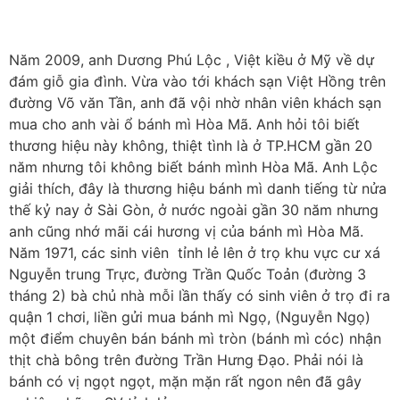
Năm 2009, anh Dương Phú Lộc , Việt kiều ở Mỹ về dự
đám giỗ gia đình. Vừa vào tới khách sạn Việt Hồng trên
đường Võ văn Tần, anh đã vội nhờ nhân viên khách sạn
mua cho anh vài ổ bánh mì Hòa Mã. Anh hỏi tôi biết
thương hiệu này không, thiệt tình là ở TP.HCM gần 20
năm nhưng tôi không biết bánh mình Hòa Mã. Anh Lộc
giải thích, đây là thương hiệu bánh mì danh tiếng từ nửa
thế kỷ nay ở Sài Gòn, ở nước ngoài gần 30 năm nhưng
anh cũng nhớ mãi cái hương vị của bánh mì Hòa Mã.
Năm 1971, các sinh viên tỉnh lẻ lên ở trọ khu vực cư xá
Nguyễn trung Trực, đường Trần Quốc Toản (đường 3
tháng 2) bà chủ nhà mỗi lần thấy có sinh viên ở trọ đi ra
quận 1 chơi, liền gửi mua bánh mì Ngọ, (Nguyễn Ngọ)
một điểm chuyên bán bánh mì tròn (bánh mì cóc) nhận
thịt chà bông trên đường Trần Hưng Đạo. Phải nói là
bánh có vị ngọt ngọt, mặn mặn rất ngon nên đã gây