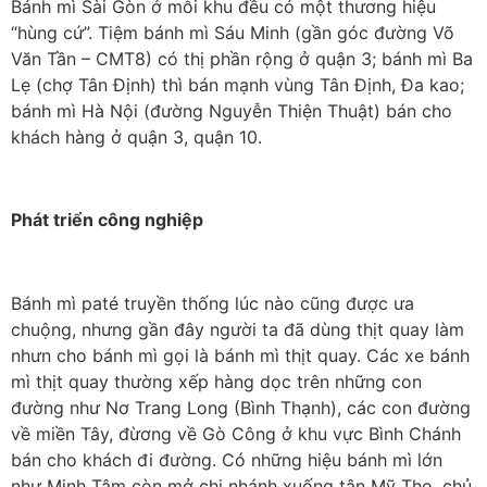
Bánh mì Sài Gòn ở mỗi khu đều có một thương hiệu
“hùng cứ”. Tiệm bánh mì Sáu Minh (gần góc đường Võ
Văn Tần – CMT8) có thị phần rộng ở quận 3; bánh mì Ba
Lẹ (chợ Tân Định) thì bán mạnh vùng Tân Định, Đa kao;
bánh mì Hà Nội (đường Nguyễn Thiện Thuật) bán cho
khách hàng ở quận 3, quận 10.
Phát triển công nghiệp
Bánh mì paté truyền thống lúc nào cũng được ưa
chuộng, nhưng gần đây người ta đã dùng thịt quay làm
nhưn cho bánh mì gọi là bánh mì thịt quay. Các xe bánh
mì thịt quay thường xếp hàng dọc trên những con
đường như Nơ Trang Long (Bình Thạnh), các con đường
về miền Tây, đừơng về Gò Công ở khu vực Bình Chánh
bán cho khách đi đường. Có những hiệu bánh mì lớn
như Minh Tâm còn mở chi nhánh xuống tận Mỹ Tho, chủ