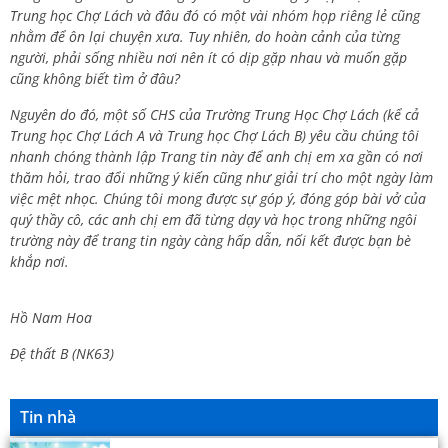
Trung học Chợ Lách và đâu đó có một vài nhóm họp riêng lẻ cũng
nhằm để ôn lại chuyện xưa. Tuy nhiên, do hoàn cảnh của từng
người, phải sống nhiều nơi nên ít có dịp gặp nhau và muốn gặp
cũng không biết tìm ở đâu?
Nguyên do đó, một số CHS của Trường Trung Học Chợ Lách (kể cả
Trung học Chợ Lách A và Trung học Chợ Lách B) yêu cầu chúng tôi
nhanh chóng thành lập Trang tin này để anh chị em xa gần có nơi
thăm hỏi, trao đổi những ý kiến cũng như giải trí cho một ngày làm
việc mệt nhọc. Chúng tôi mong được sự góp ý, đóng góp bài vở của
quý thầy cô, các anh chị em đã từng dạy và học trong những ngôi
trường này để trang tin ngày càng hấp dẫn, nối kết được bạn bè
khắp nơi.
Hồ Nam Hoa
Đệ thất B (NK63)
Tin nhà