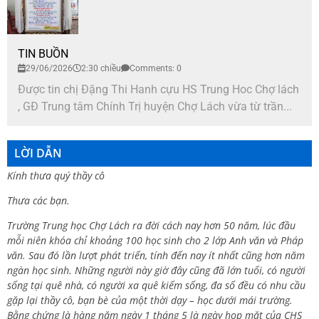
TIN BUỒN
29/06/2026
2:30 chiều
Comments: 0
Được tin chị Đặng Thi Hanh cựu HS Trung Hoc Chợ lách
, GĐ Trung tâm Chính Trị huyện Chợ Lách vừa từ trần...
LỜI DẪN
Kính thưa quý thầy cô
Thưa các bạn.
Trường Trung học Chợ Lách ra đời cách nay hơn 50 năm, lúc đầu
mỗi niên khóa chỉ khoảng 100 học sinh cho 2 lớp Anh văn và Pháp
văn. Sau đó lần lượt phát triển, tính đến nay ít nhất cũng hơn năm
ngàn học sinh. Những người này giờ đây cũng đã lớn tuổi, có người
sống tại quê nhà, có người xa quê kiếm sống, đa số đều có nhu cầu
gặp lại thầy cô, bạn bè của một thời dạy – học dưới mái trường.
Bằng chứng là hàng năm ngày 1 tháng 5 là ngày họp mặt của CHS