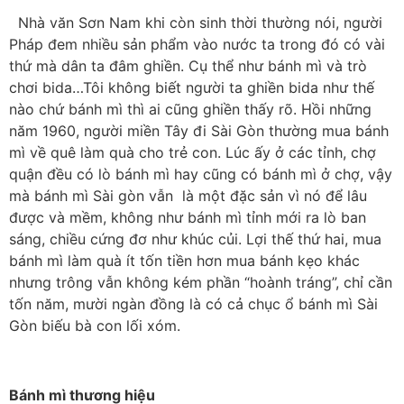
Nhà văn Sơn Nam khi còn sinh thời thường nói, người
Pháp đem nhiều sản phẩm vào nước ta trong đó có vài
thứ mà dân ta đâm ghiền. Cụ thể như bánh mì và trò
chơi bida…Tôi không biết người ta ghiền bida như thế
nào chứ bánh mì thì ai cũng ghiền thấy rõ. Hồi những
năm 1960, người miền Tây đi Sài Gòn thường mua bánh
mì về quê làm quà cho trẻ con. Lúc ấy ở các tỉnh, chợ
quận đều có lò bánh mì hay cũng có bánh mì ở chợ, vậy
mà bánh mì Sài gòn vẫn là một đặc sản vì nó để lâu
được và mềm, không như bánh mì tỉnh mới ra lò ban
sáng, chiều cứng đơ như khúc củi. Lợi thế thứ hai, mua
bánh mì làm quà ít tốn tiền hơn mua bánh kẹo khác
nhưng trông vẫn không kém phần “hoành tráng”, chỉ cần
tốn năm, mười ngàn đồng là có cả chục ổ bánh mì Sài
Gòn biếu bà con lối xóm.
Bánh mì thương hiệu