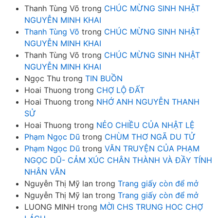
Thanh Tùng Võ
trong
CHÚC MỪNG SINH NHẬT
NGUYỄN MINH KHAI
Thanh Tùng Võ
trong
CHÚC MỪNG SINH NHẬT
NGUYỄN MINH KHAI
Thanh Tùng Võ
trong
CHÚC MỪNG SINH NHẬT
NGUYỄN MINH KHAI
Ngọc Thu
trong
TIN BUỒN
Hoai Thuong
trong
CHỢ LỘ ĐẤT
Hoai Thuong
trong
NHỚ ANH NGUYỄN THANH
SỬ
Hoai Thuong
trong
NẺO CHIỀU CỦA NHẬT LỆ
Phạm Ngọc Dũ
trong
CHÙM THƠ NGÃ DU TỬ
Phạm Ngọc Dũ
trong
VĂN TRUYỆN CỦA PHẠM
NGỌC DŨ- CẢM XÚC CHÂN THÀNH VÀ ĐẦY TÍNH
NHÂN VĂN
Nguyễn Thị Mỹ lan
trong
Trang giấy còn để mở
Nguyễn Thị Mỹ lan
trong
Trang giấy còn để mở
LUONG MINH
trong
MỜI CHS TRUNG HOC CHỢ