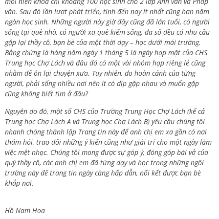
mỗi niên khóa chỉ khoảng 100 học sinh cho 2 lớp Anh văn và Pháp
văn. Sau đó lần lượt phát triển, tính đến nay ít nhất cũng hơn năm
ngàn học sinh. Những người này giờ đây cũng đã lớn tuổi, có người
sống tại quê nhà, có người xa quê kiếm sống, đa số đều có nhu cầu
gặp lại thầy cô, bạn bè của một thời dạy – học dưới mái trường.
Bằng chứng là hàng năm ngày 1 tháng 5 là ngày họp mặt của CHS
Trung học Chợ Lách và đâu đó có một vài nhóm họp riêng lẻ cũng
nhằm để ôn lại chuyện xưa. Tuy nhiên, do hoàn cảnh của từng
người, phải sống nhiều nơi nên ít có dịp gặp nhau và muốn gặp
cũng không biết tìm ở đâu?
Nguyên do đó, một số CHS của Trường Trung Học Chợ Lách (kể cả
Trung học Chợ Lách A và Trung học Chợ Lách B) yêu cầu chúng tôi
nhanh chóng thành lập Trang tin này để anh chị em xa gần có nơi
thăm hỏi, trao đổi những ý kiến cũng như giải trí cho một ngày làm
việc mệt nhọc. Chúng tôi mong được sự góp ý, đóng góp bài vở của
quý thầy cô, các anh chị em đã từng dạy và học trong những ngôi
trường này để trang tin ngày càng hấp dẫn, nối kết được bạn bè
khắp nơi.
Hồ Nam Hoa