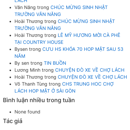
LÁCH
Văn Năng
trong
CHÚC MỪNG SINH NHẬT
TRƯỜNG VĂN NĂNG
Hoài Thương
trong
CHÚC MỪNG SINH NHẬT
TRƯỜNG VĂN NĂNG
Hoài Thương
trong
LÊ MỸ HƯƠNG MỜI CÀ PHÊ
TẠI COUNTRY HOUSE
Bysen
trong
CƯU HS KHÓA 70 HOP MẶT SAU 53
NĂM
By sen
trong
TIN BUỒN
Lương Minh
trong
CHUYỆN ĐÒ XE VỀ CHỢ LÁCH
Hoài Thương
trong
CHUYỆN ĐÒ XE VỀ CHỢ LÁCH
Võ Thanh Tùng
trong
CHS TRUNG HOC CHỢ
LÁCH HOP MẶT Ở SÀI GÒN
Bình luận nhiều trong tuần
None found
Tác giả